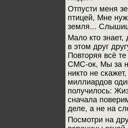
Отпусти меня зе
птицей, Мне нуж
земля... Cлыши
Мало кто знает,
в этом друг дру
Повторяя всё те
СМС-ок, Мы за н
никто не скажет
миллиардов один
получилось: Жиз
сначала поверим
деле, а не на сл
Посмотри на дру