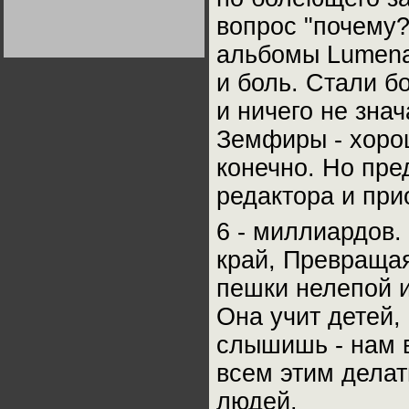
Германии:
вопрос "почему?
парламентская
демократия или
диктатура
альбомы Lumenа 
пролетариата?
Деятельность
Хрущёва в 50-е годы.
и боль. Стали б
Владимир Соловейчик
и ничего не зна
Какова цена победы
Земфиры - хорош
СССР в Великой
Отечественной? Олег
Двуреченский о
конечно. Но пр
потерянной
революционности
редактора и при
6 - миллиардов.
край, Превращая
пешки нелепой и
Она учит детей,
слышишь - нам в
всем этим делат
людей.