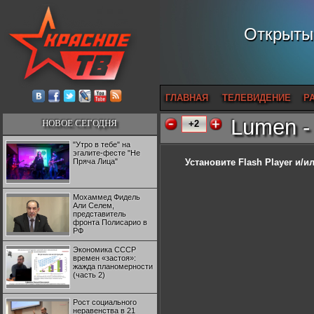
Открытый
ГЛАВНАЯ
ТЕЛЕВИДЕНИЕ
Р
Lumen -
НОВОЕ СЕГОДНЯ
+2
"Утро в тебе" на
эгалите-фесте "Не
Пряча Лица"
Установите Flash Player
и/ил
Мохаммед Фидель
Али Селем,
представитель
фронта Полисарио в
РФ
Экономика СССР
времен «застоя»:
жажда планомерности
(часть 2)
Рост социального
неравенства в 21