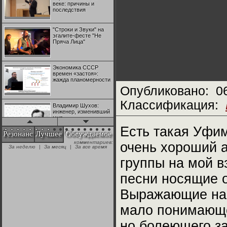
веке: причины и
последствия
"Строки и Звуки" на
эгалите-фесте "Не
Пряча Лица"
Экономика СССР
времен «застоя»:
жажда планомерности
Опубликовано:
0
Классификация:
Владимир Шухов:
инженер, изменивший
мир
Есть такая Уфим
Резонанс
Лучшее
Обсуждаемое
комментариев:
очень хороший 
"Аркадий Коц" на
За неделю
|
За месяц
|
За все время
эгалите-фесте "Не
Пряча Лица"
группы на мой в
песни носящие 
Контрапункты
глобализации:
Выражающие нас
геополитэкономическ
ий анализ
мало понимающег
100 лет Ноябрьской
но болеющего за
революции в