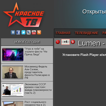
Открытый
ГЛАВНАЯ
ТЕЛЕВИДЕНИЕ
Р
Lumen -
НОВОЕ СЕГОДНЯ
+4
"Утро в тебе" на
эгалите-фесте "Не
Пряча Лица"
Установите Flash Player
и/ил
Мохаммед Фидель
Али Селем,
представитель
фронта Полисарио в
РФ
Экономика СССР
времен «застоя»:
жажда планомерности
(часть 2)
Рост социального
неравенства в 21