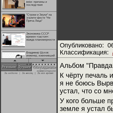
веке: причины и
последствия
"Строки и Звуки" на
эгалите-фесте "Не
Пряча Лица"
Экономика СССР
времен «застоя»:
жажда планомерности
Опубликовано:
0
Классификация:
Владимир Шухов:
инженер, изменивший
мир
Альбом "Правда
Резонанс
Лучшее
Обсуждаемое
комментариев:
"Аркадий Коц" на
За неделю
|
За месяц
|
За все время
К чёрту печаль и
эгалите-фесте "Не
Пряча Лица"
я не боюсь Вырва
устал, что со мн
Контрапункты
глобализации:
геополитэкономическ
У кого больше п
ий анализ
земле я устал б
100 лет Ноябрьской
революции в