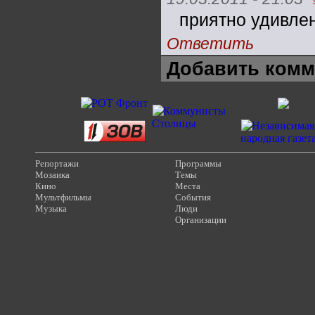
приятно удивлен
Ответить
Добавить комм
Репортажи
Программы
Мозаика
Темы
Кино
Места
Мультфильмы
События
Музыка
Люди
Организации