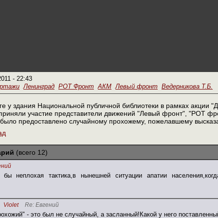
2011 - 22:43
ортажи
Ленинград
РОТ Фронт
АКМ
Левый фронт
Ведерникова Т.Б.
ге у здания Национальной публичной библиотеки в рамках акции "
приняли участие представители движений "Левый фронт", "РОТ фро
 было предоставлено случайному прохожему, пожелавшему высказа
ад
арий
(всего 12)
ений
бы неплохая тактика,в нынешней ситуации апатии населения,когд
Violet
Re: Евгений
охожий" - это был не случайный, а засланный!Какой у него поставленны