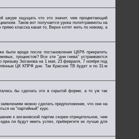
оей шкуре ощущать что это значит, чем процветающий
оциализм. Таков вот получается урока политграммоты на
прямо класска какая то, Верхи хотят жить по новому, а
же были вроде после постановления ЦКРК прекратить
жевых, троцкистов? Все эти "дни гнева" устраиваются
о призыву Зюганова на 1 мая, 23 февраля, 7 ноября под
делённые ЦК КПРФ дни. Так Красное ТВ будет и по 31-м
тались бы сделать это в скрытой форме, а то уж так
м заявлениям можно сделать предположение, что они на
ться на "партийный" курс.
шение к зюгановской партии скорее отрицательное, чем
 едва ли будут иметь успех, приберегите их лучше для