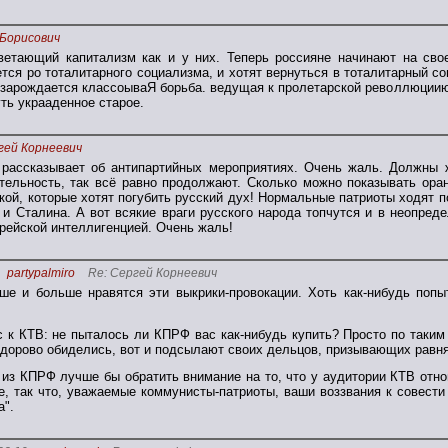
 Борисович
ветающий капитализм как и у них. Теперь россияне начинают на св
тся ро тоталитарного социализма, и хотят вернуться в тоталитарный с
и зарождается классоываЯ борьба. ведущая к пролетарской револлюциию 
ть украаденное старое.
гей Корнеевич
рассказывает об антипартийных мероприятиях. Очень жаль. Должны 
тельность, так всё равно продолжают. Сколько можно показывать оран
кой, которые хотят погубить русский дух! Нормальные патриоты ходят п
 и Сталина. А вот всякие враги русского народа топчутся и в неопре
рейской интеллигенцией. Очень жаль!
partypalmiro
Re: Сергей Корнеевич
ше и больше нравятся эти выкрики-провокации. Хоть как-нибудь попы
с к КТВ: не пыталось ли КПРФ вас как-нибудь купить? Просто по таки
 здорово обиделись, вот и подсылают своих дельцов, призывающих равня
из КПРФ лучше бы обратить внимание на то, что у аудитории КТВ отно
, так что, уважаемые коммунисты-патриоты, ваши воззвания к совести
а".