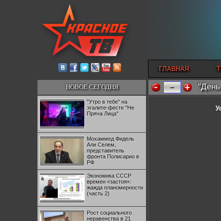
ГЛАВНАЯ
Т
"День
НОВОЕ СЕГОДНЯ
--
"Утро в тебе" на
эгалите-фесте "Не
У
Пряча Лица"
Мохаммед Фидель
Али Селем,
представитель
фронта Полисарио в
РФ
Экономика СССР
времен «застоя»:
жажда планомерности
(часть 2)
Рост социального
неравенства в 21