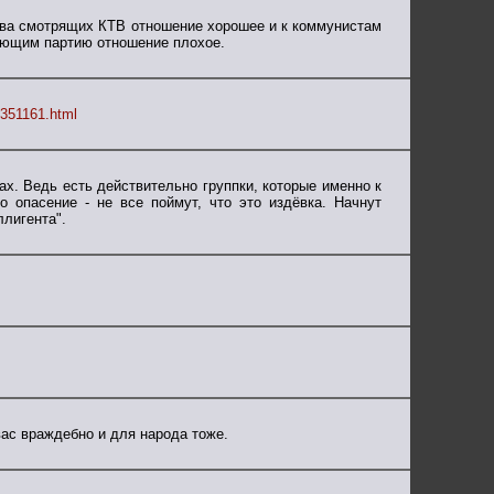
тва смотрящих КТВ отношение хорошее и к коммунистам
ающим партию отношение плохое.
m/351161.html
ах. Ведь есть действительно группки, которые именно к
о опасение - не все поймут, что это издёвка. Начнут
ллигента".
вас враждебно и для народа тоже.