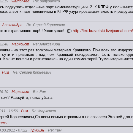
22:19
warrior-red
Re: partypalmiro
сь подкупать отдельные парт номенклатурщики. 2. К КПРФ у большинс
оже, а вот к парт чиновникам в КПРФ узурпировавшим власть и разруш
Александра
Re: Сергей Корнеевич
сто стравливают пар!!! Ужас-ужас! :))))
http://lex-kravetski.livejournal.co
22:48
Марксист
Re: Александра
очим - на этот раз толковый материал Кравцкого. При всех его издержк
 сути и призывают, над чем Кравцкий поиздевался. Есть только одн
я. Как не поняли и разгневались на один комментарий "гуманитария-инте
Рим
Re: Сергей Корнеевич
16:10
Марксист
Re: Рим
 кем? Разжуйте, пожалуйста.
011 - 16:56
Рим
Re: Марксист
ергей Корнеевичем,Со всем семью строками я не согласен.Это всё для 
ить
3.03.2011 - 07:22
Грубиян
Re: Рим