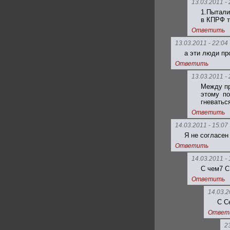
13.03.2011 - 
1.Пытали
в КПРФ т
Ответить
13.03.2011 - 22:04
а эти люди про
Ответить
13.03.2011 - 
Между пр
этому по
гневатьс
Ответить
14.03.2011 - 15:07
Я не согласен
Ответить
14.03.2011 - 
С чем7 С
Ответить
14.03.2
С С
Ответ
2