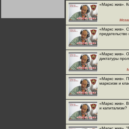
Германии:
«Маркс жив». 
парламентская
демократия или
диктатура
пролетариата?
Деятельность
Моза
Хрущёва в 50-е годы.
Владимир Соловейчик
«Маркс жив». 
предательство
Какова цена победы
СССР в Великой
Отечественной? Олег
Двуреченский о
потерянной
«Маркс жив». О
революционности
диктатуры про
М
«Маркс жив». 
марксизм и кла
«Маркс жив». В
и капитализм?
«Маркс жив». "