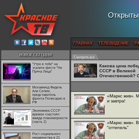
Открытый
ГЛАВНАЯ
ТЕЛЕВИДЕНИЕ
Р
НОВОЕ СЕГОДНЯ
Смотреть все
"Утро в тебе" на
Какова цена поб
эгалите-фесте "Не
СССР в Великой
Пряча Лица"
Отечественной? 
Двуреченский о
потерянной
Мохаммед Фидель
революционност
Али Селем,
представитель
«Маркс жив». М
фронта Полисарио в
и завтра!
РФ
Экономика СССР
времен «застоя»:
жажда планомерности
(часть 2)
«Маркс жив». В
"оттепель"
Рост социального
неравенства в 21