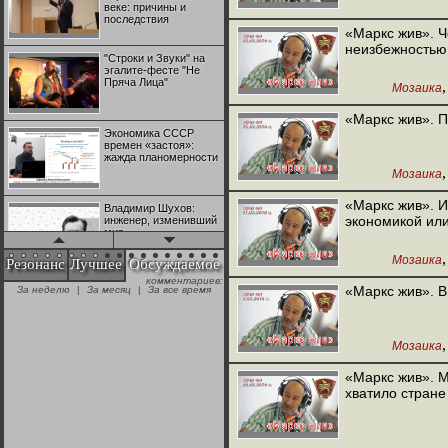
веке: причины и
последствия
«Маркс жив». Ч
неизбежностью
"Строки и Звуки" на
эгалите-фесте "Не
Пряча Лица"
Мозаика
«Маркс жив». 
Экономика СССР
времен «застоя»:
жажда планомерности
Мозаика
«Маркс жив». 
Владимир Шухов:
экономикой или
инженер, изменивший
мир
Мозаика
Резонанс
Лучшее
Обсуждаемое
комментариев:
"Аркадий Коц" на
«Маркс жив». В
За неделю
|
За месяц
|
За все время
эгалите-фесте "Не
Пряча Лица"
Мозаика
Контрапункты
глобализации:
«Маркс жив». М
геополитэкономическ
хватило стране
ий анализ
100 лет Ноябрьской
революции в