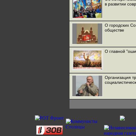
в развитии сов
О городских С
обществе
О главной "оши
Организация т
социалистическ