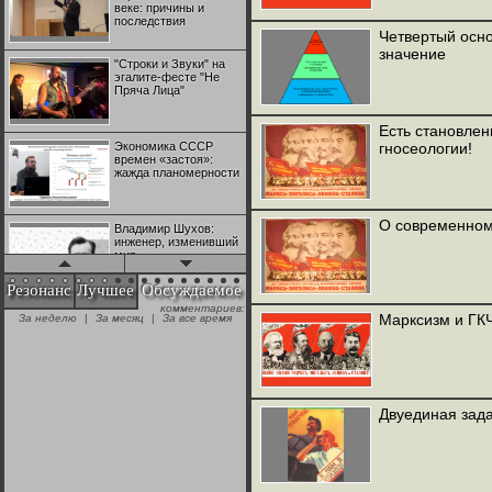
веке: причины и
последствия
Четвертый осно
значение
"Строки и Звуки" на
эгалите-фесте "Не
Пряча Лица"
Есть становлен
Экономика СССР
гносеологии!
времен «застоя»:
жажда планомерности
О современном
Владимир Шухов:
инженер, изменивший
мир
Резонанс
Лучшее
Обсуждаемое
комментариев:
"Аркадий Коц" на
Марксизм и ГК
За неделю
|
За месяц
|
За все время
эгалите-фесте "Не
Пряча Лица"
Контрапункты
глобализации:
Двуединая зад
геополитэкономическ
ий анализ
100 лет Ноябрьской
революции в