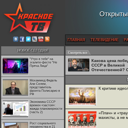
Открытый
ГЛАВНАЯ
ТЕЛЕВИДЕНИЕ
Р
НОВОЕ СЕГОДНЯ
Смотреть все
"Утро в тебе" на
Какова цена поб
эгалите-фесте "Не
СССР в Великой
Пряча Лица"
Отечественной? 
Двуреченский о
потерянной
Мохаммед Фидель
революционност
Али Селем,
представитель
К критике идео
фронта Полисарио в
РФ
Экономика СССР
времен «застоя»:
жажда планомерности
(часть 2)
«Плач» и «тра
махисты, а не 
Рост социального
неравенства в 21