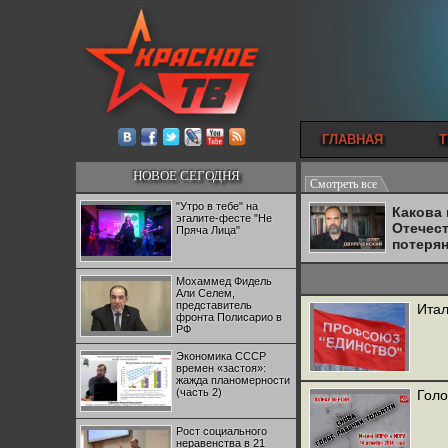
ГЛАВНАЯ
Т
НОВОЕ СЕГОДНЯ
Смотреть все
"Утро в тебе" на
Какова
эгалите-фесте "Не
Отечес
Пряча Лица"
потеря
Мохаммед Фидель
Али Селем,
представитель
Итал
фронта Полисарио в
РФ
Экономика СССР
времен «застоя»:
жажда планомерности
(часть 2)
Голо
Рост социального
неравенства в 21