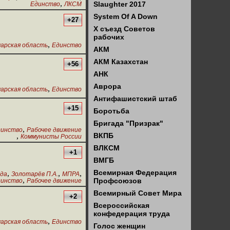
,
Slaughter 2017
Единство
ЛКСМ
System Of A Down
+27
X съезд Советов
рабочих
,
арская область
Единство
АКМ
АКМ Казахстан
+56
АНК
Аврора
,
арская область
Единство
Антифашистский штаб
+15
Боротьба
Бригада "Призрак"
,
динство
Рабочее движение
,
ВКПБ
Коммунисты России
ВЛКСМ
+1
ВМГБ
Всемирная Федерация
,
,
,
уда
Золотарёв П.А.
МПРА
,
Профсоюзов
динство
Рабочее движение
Всемирный Совет Мира
+2
Всероссийская
конфедерация труда
,
арская область
Единство
Голос женщин