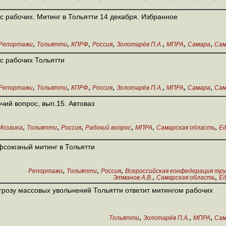
с рабочих. Митинг в Тольятти 14 декабря. Избранное
,
,
,
,
,
,
,
Репортажи
Тольятти
КПРФ
Россия
Золотарёв П.А.
МПРА
Самара
Сам
с рабочих Тольятти
,
,
,
,
,
,
,
Репортажи
Тольятти
КПРФ
Россия
Золотарёв П.А.
МПРА
Самара
Сам
чий вопрос, вып.15. Автоваз
,
,
,
,
,
,
Мозаика
Тольятти
Россия
Рабочий вопрос
МПРА
Самарская область
Е
союзный митинг в Тольятти
,
,
,
Репортажи
Тольятти
Россия
Всероссийская конфедерация тр
,
,
Этманов А.В.
Самарская область
Е
грозу массовых увольнений Тольятти ответит митингом рабочих
,
,
,
Тольятти
Золотарёв П.А.
МПРА
Сам