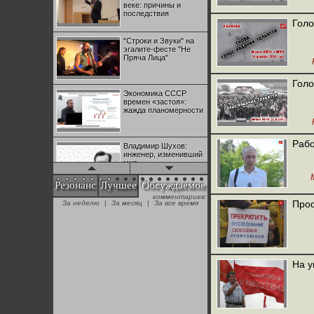
веке: причины и
последствия
Голо
"Строки и Звуки" на
эгалите-фесте "Не
Пряча Лица"
Голо
Экономика СССР
времен «застоя»:
жажда планомерности
Рабо
Владимир Шухов:
инженер, изменивший
мир
Резонанс
Лучшее
Обсуждаемое
комментариев:
"Аркадий Коц" на
Проф
За неделю
|
За месяц
|
За все время
эгалите-фесте "Не
Пряча Лица"
Контрапункты
глобализации:
На у
геополитэкономическ
ий анализ
100 лет Ноябрьской
революции в