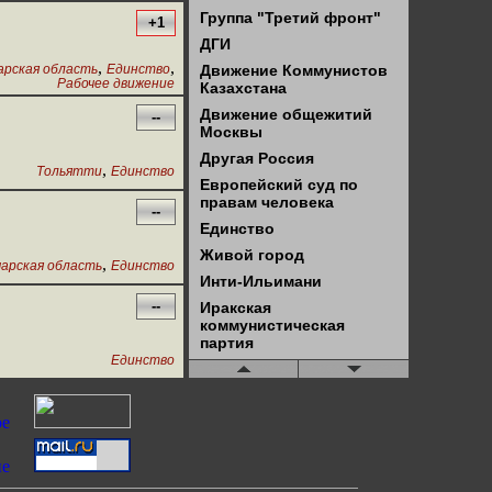
Группа "Третий фронт"
+1
ДГИ
,
,
арская область
Единство
Движение Коммунистов
Рабочее движение
Казахстана
Движение общежитий
--
Москвы
Другая Россия
,
Тольятти
Единство
Европейский суд по
правам человека
--
Единство
Живой город
,
арская область
Единство
Инти-Ильимани
--
Иракская
коммунистическая
партия
Единство
КЗПГ
КНПК
КП США
КПРФ
КПСС