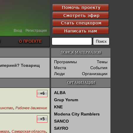
Вход
Регистрация
О ПРОЕКТЕ
ПОИСК МАТЕРИАЛОВ
Программы
Темы
империей? Товарищ
Места
События
Люди
Организации
ОРГАНИЗАЦИИ
ALBA
+6
Grup Yorum
KNE
,
динство
Рабочее движение
Modena City Ramblers
+5
SANCO
SAYRO
,
,
амара
Самарская область