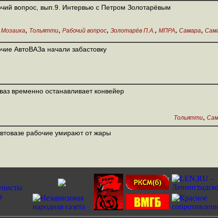
чий вопрос, вып.9. Интервью с Петром Золотарёвым
,
,
,
,
,
,
Мозаика
Тольятти
Рабочий вопрос
Золотарёв П.А.
МПРА
Самара
Сам
чие АвтоВАЗа начали забастовку
ваз временно останавливает конвейер
,
Тольятти
Сам
втовазе рабочие умирают от жары