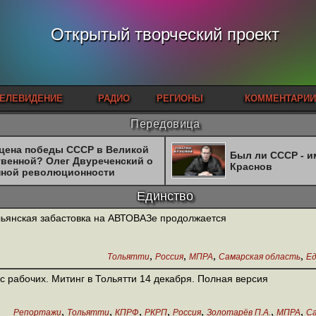
Открытый творческий проект
ЕЛЕВИДЕНИЕ
РАДИО
РЕГИОНЫ
КОММЕНТАРИИ
Передовица
 цена победы СССР в Великой
Был ли СССР - 
твенной? Олег Двуреченский о
Краснов
нной революционности
Единство
ьянская забастовка на АВТОВАЗе продолжается
,
,
,
,
Тольятти
Россия
МПРА
Самарская область
Е
с рабочих. Митинг в Тольятти 14 декабря. Полная версия
,
,
,
,
,
,
,
Репортажи
Тольятти
КПРФ
РКРП
Россия
Золотарёв П.А.
МПРА
С