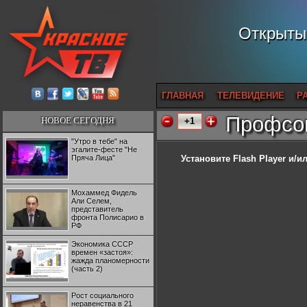
Открытый
ГЛАВНАЯ
ТЕЛЕВИДЕНИЕ
Р
Профсою
НОВОЕ СЕГОДНЯ
+1
"Утро в тебе" на
эгалите-фесте "Не
Пряча Лица"
Установите Flash Player
и/ил
Мохаммед Фидель
Али Селем,
представитель
фронта Полисарио в
РФ
Экономика СССР
времен «застоя»:
жажда планомерности
(часть 2)
Рост социального
неравенства в 21