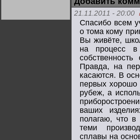
Добавить комм
Германии:
парламентская
демократия или
21.11.2011 - 20:00
диктатура
пролетариата?
Деятельность
Спасибо всем у
Хрущёва в 50-е годы.
Владимир Соловейчик
о тома кому пр
Вы живёте, шко
Какова цена победы
СССР в Великой
на процесс в
Отечественной? Олег
Двуреченский о
собственность
потерянной
революционности
Правда, на пер
касаются. В ос
первых хорошо 
рубеж, а испол
приборостроени
ваших изделия
полагаю, что в
теми произво
сплавы на основ