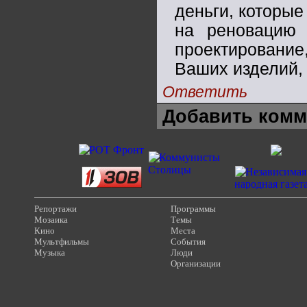
деньги, которые
на реновацию 
проектировани
Ваших изделий, 
Ответить
Добавить комм
Репортажи
Программы
Мозаика
Темы
Кино
Места
Мультфильмы
События
Музыка
Люди
Организации