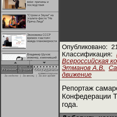
веке: причины и
последствия
"Строки и Звуки" на
эгалите-фесте "Не
Пряча Лица"
Экономика СССР
времен «застоя»:
жажда планомерности
Опубликовано:
2
Классификация:
Владимир Шухов:
инженер, изменивший
Всероссийская к
мир
Этманов А.В.
Са
Резонанс
Лучшее
Обсуждаемое
движение
комментариев:
"Аркадий Коц" на
За неделю
|
За месяц
|
За все время
эгалите-фесте "Не
Пряча Лица"
Репортаж самарс
Контрапункты
Конфедерации Тр
глобализации:
геополитэкономическ
года.
ий анализ
100 лет Ноябрьской
революции в