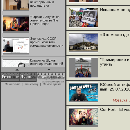
веке: причины и
последствия
Испанцам не н
"Строки и Звуки" на
эгалите-фесте "Не
Пряча Лица"
«Это место где
Экономика СССР
времен «застоя»:
жажда планомерности
"Примирение и 
Владимир Шухов:
утаить
инженер, изменивший
мир
Резонанс
Лучшее
Обсуждаемое
комментариев:
"Аркадий Коц" на
Юбилей антифа
За неделю
|
За месяц
|
За все время
эгалите-фесте "Не
вып. 25.07.201
Пряча Лица"
,
Мозаика
Контрапункты
глобализации:
Cor Fort - El ve
геополитэкономическ
ий анализ
100 лет Ноябрьской
революции в