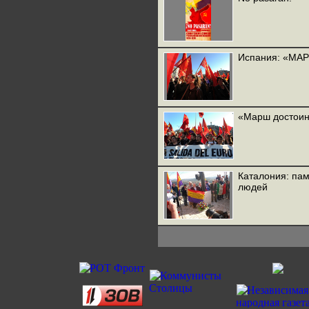
Испания: «МА
«Марш достоин
Каталония: пам
людей