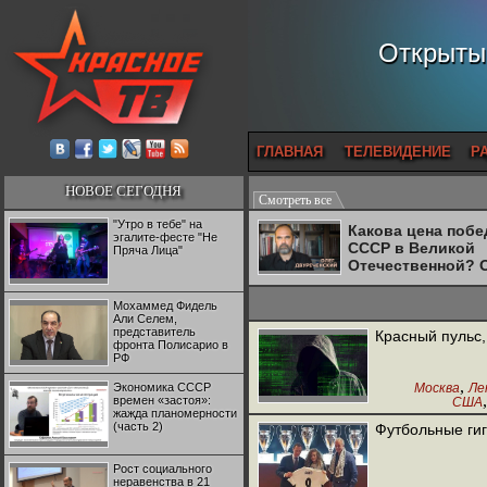
Открытый
ГЛАВНАЯ
ТЕЛЕВИДЕНИЕ
Р
НОВОЕ СЕГОДНЯ
Смотреть все
"Утро в тебе" на
Какова цена поб
эгалите-фесте "Не
СССР в Великой
Пряча Лица"
Отечественной? 
Двуреченский о
потерянной
Мохаммед Фидель
революционност
Али Селем,
представитель
Красный пульс,
фронта Полисарио в
РФ
,
Экономика СССР
Москва
Ле
времен «застоя»:
США
,
жажда планомерности
Испания
Ф
(часть 2)
Футбольные гиг
Италия
Рост социального
неравенства в 21