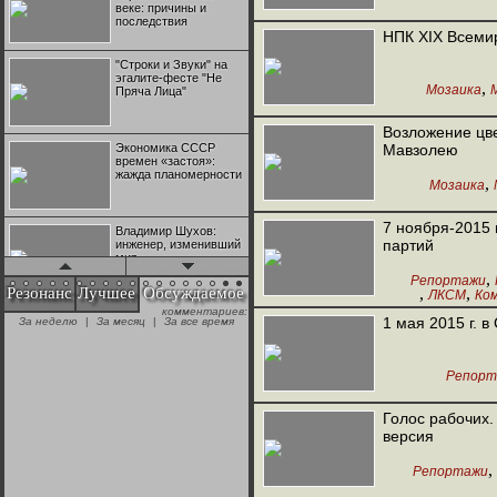
веке: причины и
последствия
НПК XIX Всеми
"Строки и Звуки" на
эгалите-фесте "Не
,
Мозаика
Пряча Лица"
Возложение цве
Экономика СССР
Мавзолею
времен «застоя»:
жажда планомерности
,
Мозаика
7 ноября-2015 
Владимир Шухов:
партий
инженер, изменивший
мир
,
Репортажи
Резонанс
Лучшее
Обсуждаемое
,
,
ЛКСМ
Ко
комментариев:
"Аркадий Коц" на
1 мая 2015 г. 
За неделю
|
За месяц
|
За все время
эгалите-фесте "Не
Пряча Лица"
Репорт
Контрапункты
глобализации:
Голос рабочих.
геополитэкономическ
версия
ий анализ
,
Репортажи
100 лет Ноябрьской
революции в