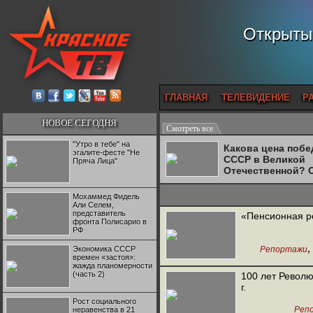
Открытый
ГЛАВНАЯ
ТЕЛЕВИДЕНИЕ
Р
НОВОЕ СЕГОДНЯ
Смотреть все
"Утро в тебе" на
Какова цена поб
эгалите-фесте "Не
СССР в Великой
Пряча Лица"
Отечественной? 
Двуреченский о
потерянной
Мохаммед Фидель
революционност
Али Селем,
представитель
«Пенсионная р
фронта Полисарио в
РФ
,
Экономика СССР
Репортажи
времен «застоя»:
жажда планомерности
Конфедерац
(часть 2)
100 лет Револю
г.
Рост социального
Реп
неравенства в 21