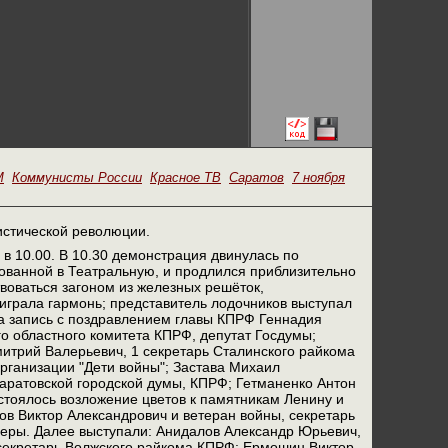
М
Коммунисты России
Красное ТВ
Саратов
7 ноября
истической революции.
в 10.00. В 10.30 демонстрация двинулась по
ованной в Театральную, и продлился приблизительно
воваться загоном из железных решёток,
играла гармонь; представитель лодочников выступал
на запись с поздравлением главы КПРФ Геннадия
о областного комитета КПРФ, депутат Госдумы;
итрий Валерьевич, 1 секретарь Сталинского райкома
рганизации "Дети войны"; Застава Михаил
аратовской городской думы, КПРФ; Гетманенко Антон
тоялось возложение цветов к памятникам Ленину и
в Виктор Александрович и ветеран войны, секретарь
еры. Далее выступали: Анидалов Александр Юрьевич,
 секретарь Волжского райкома КПРФ; Ермошин Виктор