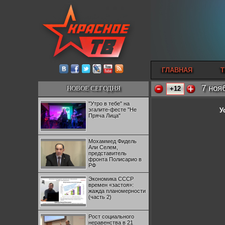
ГЛАВНАЯ
Т
7 ноя
НОВОЕ СЕГОДНЯ
+12
"Утро в тебе" на
эгалите-фесте "Не
У
Пряча Лица"
Мохаммед Фидель
Али Селем,
представитель
фронта Полисарио в
РФ
Экономика СССР
времен «застоя»:
жажда планомерности
(часть 2)
Рост социального
неравенства в 21