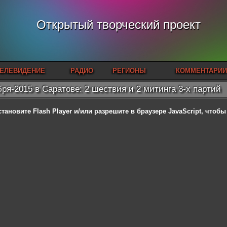
Открытый творческий проект
ЕЛЕВИДЕНИЕ
РАДИО
РЕГИОНЫ
КОММЕНТАРИИ
бря-2015 в Саратове: 2 шествия и 2 митинга 3-х партий
становите Flash Player
и/или разрешите в браузере JavaScript, чтоб