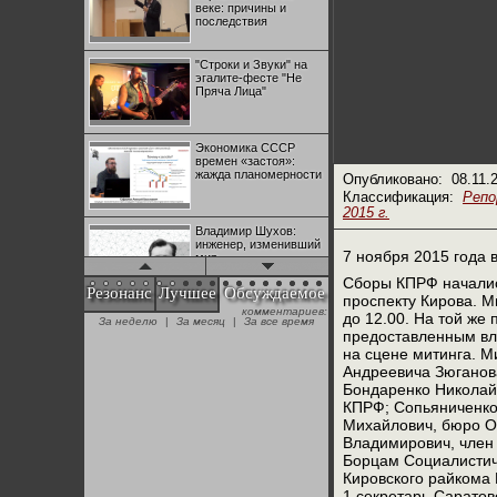
веке: причины и
последствия
"Строки и Звуки" на
эгалите-фесте "Не
Пряча Лица"
Экономика СССР
времен «застоя»:
жажда планомерности
Опубликовано:
08.11.
Классификация:
Реп
2015 г.
Владимир Шухов:
инженер, изменивший
7 ноября 2015 года 
мир
Сборы КПРФ начались
Резонанс
Лучшее
Обсуждаемое
проспекту Кирова. М
комментариев:
"Аркадий Коц" на
до 12.00. На той же
За неделю
|
За месяц
|
За все время
эгалите-фесте "Не
предоставленным вла
Пряча Лица"
на сцене митинга. М
Андреевича Зюганова
Бондаренко Николай 
Контрапункты
КПРФ; Сопьяниченко 
глобализации:
Михайлович, бюро О
геополитэкономическ
ий анализ
Владимирович, член
Борцам Социалистиче
Кировского райкома
100 лет Ноябрьской
революции в
1 секретарь Сарато