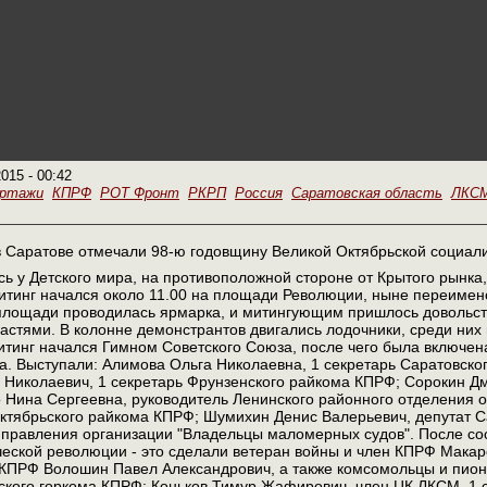
2015 - 00:42
ортажи
КПРФ
РОТ Фронт
РКРП
Россия
Саратовская область
ЛКС
в Саратове отмечали 98-ю годовщину Великой Октябрьской социал
 у Детского мира, на противоположной стороне от Крытого рынка, 
итинг начался около 11.00 на площади Революции, ныне переимен
 площади проводилась ярмарка, и митингующим пришлось довольст
стями. В колонне демонстрантов двигались лодочники, среди них 
итинг начался Гимном Советского Союза, после чего была включе
. Выступали: Алимова Ольга Николаевна, 1 секретарь Саратовског
Николаевич, 1 секретарь Фрунзенского райкома КПРФ; Сорокин Дм
Нина Сергеевна, руководитель Ленинского районного отделения о
ктябрьского райкома КПРФ; Шумихин Денис Валерьевич, депутат С
 правления организации "Владельцы маломерных судов". После сос
ской революции - это сделали ветеран войны и член КПРФ Макаро
 КПРФ Волошин Павел Александрович, а также комсомольцы и пион
вского горкома КПРФ; Коньков Тимур Жафирович, член ЦК ЛКСМ, 1