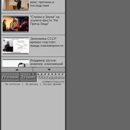
веке: причины и
последствия
"Строки и Звуки" на
эгалите-фесте "Не
Пряча Лица"
Экономика СССР
времен «застоя»:
жажда планомерности
Владимир Шухов:
инженер, изменивший
мир
Резонанс
Лучшее
Обсуждаемое
комментариев:
"Аркадий Коц" на
За неделю
|
За месяц
|
За все время
эгалите-фесте "Не
Пряча Лица"
Контрапункты
глобализации:
геополитэкономическ
ий анализ
100 лет Ноябрьской
революции в