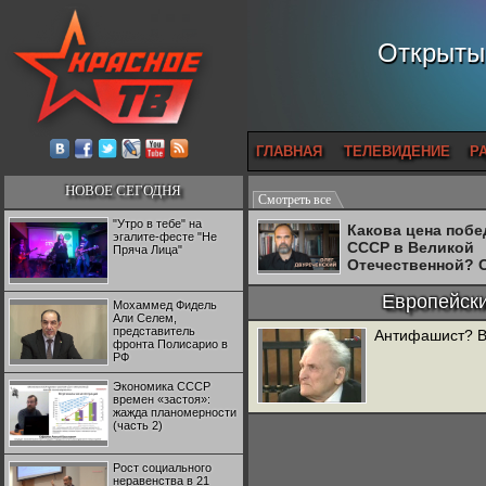
Открытый
ГЛАВНАЯ
ТЕЛЕВИДЕНИЕ
Р
НОВОЕ СЕГОДНЯ
Смотреть все
"Утро в тебе" на
Какова цена поб
эгалите-фесте "Не
СССР в Великой
Пряча Лица"
Отечественной? 
Двуреченский о
потерянной
Европейски
Мохаммед Фидель
революционност
Али Селем,
представитель
Антифашист? В
фронта Полисарио в
РФ
Экономика СССР
времен «застоя»:
жажда планомерности
(часть 2)
Рост социального
неравенства в 21