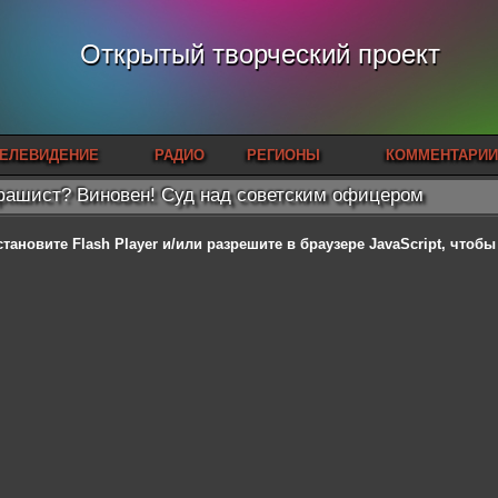
Открытый творческий проект
ЕЛЕВИДЕНИЕ
РАДИО
РЕГИОНЫ
КОММЕНТАРИИ
ашист? Виновен! Суд над советским офицером
становите Flash Player
и/или разрешите в браузере JavaScript, чтоб