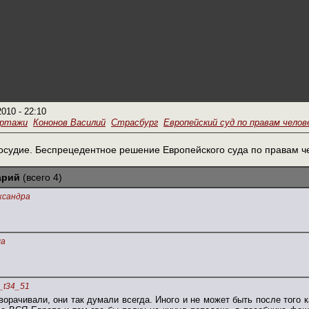
2010 - 22:10
ортажи
Кононов Василий
Страсбург
Европейский суд по правам челов
осудие. Беспрецедентное решение Европейского суда по правам ч
арий
(всего 4)
ксандра
а
_t34_51
ворачивали, они так думали всегда. Иного и не может быть после того 