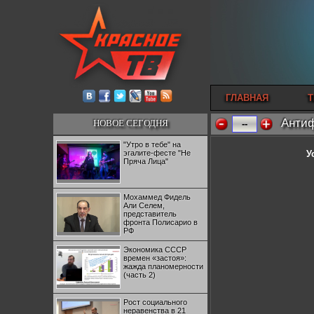
ГЛАВНАЯ
Т
Антиф
НОВОЕ СЕГОДНЯ
--
"Утро в тебе" на
эгалите-фесте "Не
У
Пряча Лица"
Мохаммед Фидель
Али Селем,
представитель
фронта Полисарио в
РФ
Экономика СССР
времен «застоя»:
жажда планомерности
(часть 2)
Рост социального
неравенства в 21