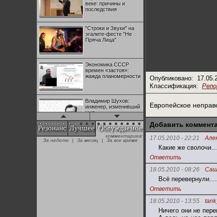
веке: причины и
последствия
"Строки и Звуки" на
эгалите-фесте "Не
Пряча Лица"
Экономика СССР
времен «застоя»:
жажда планомерности
Опубликовано:
17.05.
Классификация:
Реп
Владимир Шухов:
Европейское неправ
инженер, изменивший
мир
Добавить коммент
Резонанс
Лучшее
Обсуждаемое
комментариев:
"Аркадий Коц" на
17.05.2010 - 22:21
Але
За неделю
|
За месяц
|
За все время
эгалите-фесте "Не
Какие же сволочи...
Пряча Лица"
Ответить
18.05.2010 - 08:26
Саш
Контрапункты
Всё перевернули....
глобализации:
геополитэкономическ
Ответить
ий анализ
18.05.2010 - 13:55
tank
100 лет Ноябрьской
Ничего они не пере
революции в