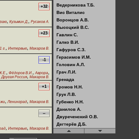
Ведерникова Т.Б.
+32
Вис Виталис
Воронцов А.В.
,
,
краю
Кузьмин Д.
Русаков А.
Высоцкий В.С.
+23
Гавлин С.
Галко В.И.
,
,
 г.
Интервью
Макаров В.
Гафуров С.З.
Герасимов И.М.
-1
Головин А.Л.
Грач Л.И.
,
,
,
К.Е.
Фёдоров В.И.
Аврора
,
Другая Россия
Макаров В.
Гренада
+1
Громов Н.Н.
Грук Л.В.
,
,
Губенко Н.Н.
ажи
Ленинград
Макаров В.
Данилов А.
--
Двуреченский О.В.
Дегтерёв Д.Б.
,
,
рад
Интервью
Макаров В.
Делягин М.