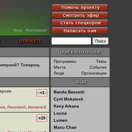
Вход
Регистрация
О ПРОЕКТЕ
ПОИСК МАТЕРИАЛОВ
Программы
Темы
империей? Товарищ
Места
События
Люди
Организации
ЛЮДИ
версия
Banda Bassotti
+1
Cyril Mokaiesh
Keny Arkana
,
,
ика
Ленинград
Макаров В.
Louna
+15
Lumen
Manu Chao