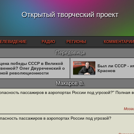
Открытый творческий проект
ЕЛЕВИДЕНИЕ
РАДИО
РЕГИОНЫ
КОММЕНТАРИИ
Передовица
 цена победы СССР в Великой
Был ли СССР - 
твенной? Олег Двуреченский о
Краснов
нной революционности
Макаров В.
опасность пассажиров в аэропортах России под угрозой?" Полная 
Моза
пасность пассажиров в аэропортах России под угрозой?