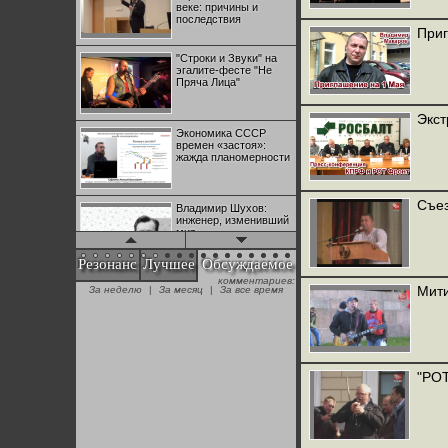
веке: причины и
последствия
Приг
"Строки и Звуки" на
эгалите-фесте "Не
Пряча Лица"
Экст
Экономика СССР
времен «застоя»:
жажда планомерности
Съез
Владимир Шухов:
инженер, изменивший
мир
Резонанс
Лучшее
Обсуждаемое
комментариев:
"Аркадий Коц" на
Мити
За неделю
|
За месяц
|
За все время
эгалите-фесте "Не
Пряча Лица"
Контрапункты
глобализации:
"РОТ
геополитэкономическ
ий анализ
100 лет Ноябрьской
революции в