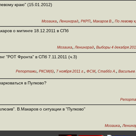
левому краю" (15.01.2012)
,
,
,
,
Мозаика
Ленинград
РКРП
Макаров В.
По левому 
каров о митинге 18.12.2011 в СПб
,
,
Мозаика
Ленинград
Выборы 4 декабря 2011
нг "РОТ Фронта" в СПб 7.11.2011 (ч.3)
,
,
,
,
,
Репортажи
РКСМ(б)
7 ноября 2011 г.
ФСМ
Стаббз А.
Васильев 
парковаться в Пулково?
Репорт
клюзив". В.Макаров о ситуации в "Пулково"
,
Мозаика
Ленинг