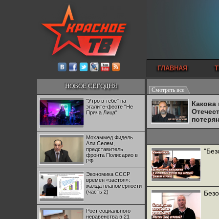
ГЛАВНАЯ
Т
НОВОЕ СЕГОДНЯ
Смотреть все
"Утро в тебе" на
Какова
эгалите-фесте "Не
Отечес
Пряча Лица"
потеря
Мохаммед Фидель
Али Селем,
представитель
"Без
фронта Полисарио в
РФ
Экономика СССР
времен «застоя»:
жажда планомерности
(часть 2)
Безо
Рост социального
неравенства в 21