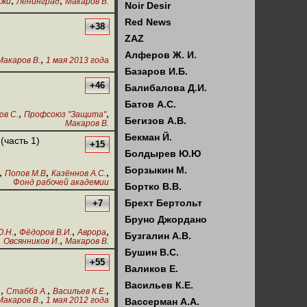
,
,
ажи
Ленинград
Макаров В.
Noir Desir
Red News
+38
ZAZ
Алферов Ж. И.
,
Макаров В.
1 мая 2013 года
Базаров И.Б.
+46
Балибалова Д.И.
Батов А.С.
,
,
ов С.
Профсоюз "Защита"
Бегизов А.В.
Макаров В.
Бекман Й.
(часть 1)
+15
Болдырев Ю.Ю
Борзыкин М.
,
,
,
Попов М.В
Казённов А.С.
Фонд рабочей академии
Бортко В.В.
Брехт Бертольт
+7
Бруно Джордано
,
,
,
О.Н.
Фёдоров В.И.
Аврора
Бузгалин А.В.
,
,
Овсянников И.
Макаров В.
Бушин В.С.
+55
Валиков Е.
Васильев К.Е.
,
,
,
.
Стаббз А.
Васильев К.Е.
,
Макаров В.
1 мая 2012 года
Вассерман А.А.