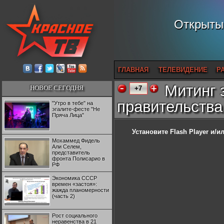
Открытый
ГЛАВНАЯ
ТЕЛЕВИДЕНИЕ
Р
Митинг 
НОВОЕ СЕГОДНЯ
+7
правительства 
"Утро в тебе" на
эгалите-фесте "Не
Пряча Лица"
Установите Flash Player
и/ил
Мохаммед Фидель
Али Селем,
представитель
фронта Полисарио в
РФ
Экономика СССР
времен «застоя»:
жажда планомерности
(часть 2)
Рост социального
неравенства в 21