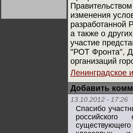
Германии:
Правительством
парламентская
демократия или
изменения усло
диктатура
пролетариата?
Деятельность
Хрущёва в 50-е годы.
разработанной Р
Владимир Соловейчик
а также о други
Какова цена победы
участие предста
СССР в Великой
Отечественной? Олег
"РОТ Фронта", 
Двуреченский о
потерянной
революционности
организаций гор
Ленинградское 
Добавить комм
13.10.2012 - 17:26
Спасибо участн
российского 
существующего