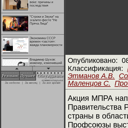
веке: причины и
последствия
"Строки и Звуки" на
эгалите-фесте "Не
Пряча Лица"
Экономика СССР
времен «застоя»:
жажда планомерности
Опубликовано:
0
Владимир Шухов:
инженер, изменивший
мир
Классификация:
Этманов А.В.
Со
Резонанс
Лучшее
Обсуждаемое
комментариев:
"Аркадий Коц" на
Маленцов С.
Про
За неделю
|
За месяц
|
За все время
эгалите-фесте "Не
Пряча Лица"
Акция МПРА нап
Контрапункты
Правительства 
глобализации:
геополитэкономическ
ий анализ
страны в област
Профсоюзы выст
100 лет Ноябрьской
революции в