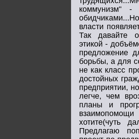
трудящихся...М
коммунизм" -
обидчиками...Н
власти появляет
Так давайте о
этикой - добъём
предложение дл
борьбы, а для с
не как класс пр
достойных граж
предприятии, н
легче, чем вро
планы и прог
взаимопомощи
хотите(чуть д
Предлагаю поп