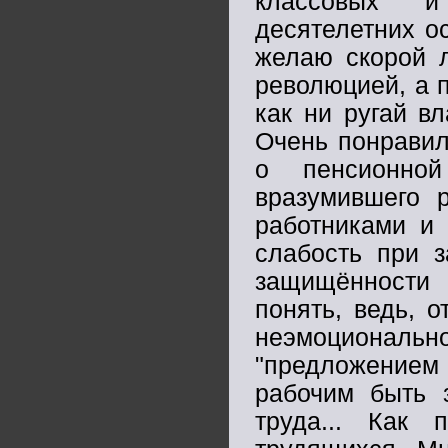
классовых и
десятелетних о
желаю скорой л
революцией, а п
как ни ругай в
Очень понравил
о пенсионно
вразумившего 
работниками и 
слабость при з
защищённости 
понять, ведь, о
неэмоциональн
"предложение
рабочим быть 
труда... Как 