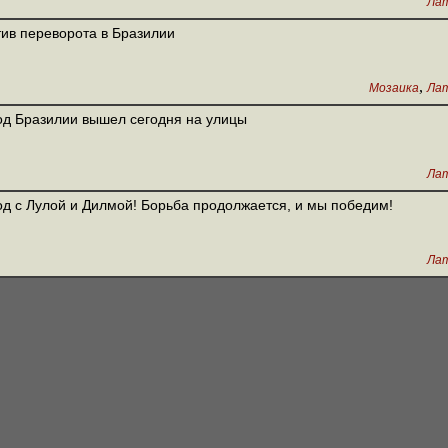
Лат
ив переворота в Бразилии
,
Мозаика
Лат
д Бразилии вышел сегодня на улицы
Лат
д с Лулой и Дилмой! Борьба продолжается, и мы победим!
Лат