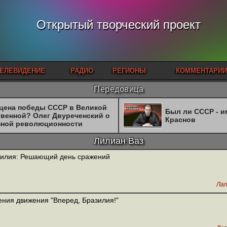
Открытый творческий проект
ЕЛЕВИДЕНИЕ
РАДИО
РЕГИОНЫ
КОММЕНТАРИИ
Передовица
 цена победы СССР в Великой
Был ли СССР - 
твенной? Олег Двуреченский о
Краснов
нной революционности
Лилиан Ваз
илия: Решающий день сражений
Лат
ния движения "Вперед, Бразилия!"