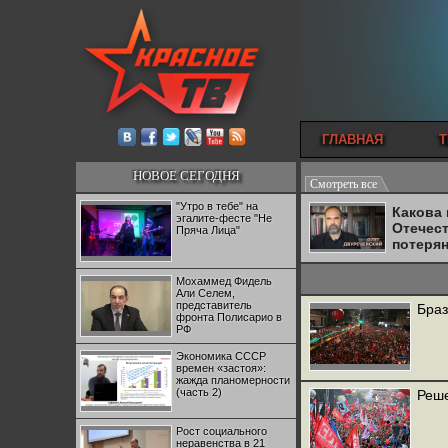
ГЛАВНАЯ
Т
НОВОЕ СЕГОДНЯ
Смотреть все
"Утро в тебе" на
Какова
эгалите-фесте "Не
Отечес
Пряча Лица"
потеря
Мохаммед Фидель
Али Селем,
представитель
Браз
фронта Полисарио в
РФ
Экономика СССР
времен «застоя»:
жажда планомерности
(часть 2)
Реше
Рост социального
неравенства в 21