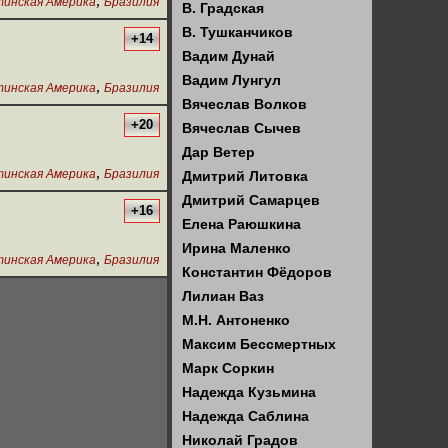
,
инская Америка
Бразилия
В. Градская
В. Тушканчиков
+14
Вадим Дунай
Вадим Лунгул
,
инская Америка
Бразилия
Вячеслав Волков
+20
Вячеслав Сычев
Дар Ветер
,
инская Америка
Бразилия
Дмитрий Литовка
Дмитрий Самарцев
+16
Елена Раюшкина
Ирина Маленко
,
инская Америка
Бразилия
Константин Фёдоров
Лилиан Ваз
М.Н. Антоненко
Максим Бессмертных
Марк Соркин
Надежда Кузьмина
Надежда Саблина
Николай Градов