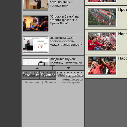
веке: причины и
последствия
Прот
"Строки и Звуки" на
эгалите-фесте "Не
Пряча Лица"
Наро
Экономика СССР
времен «застоя»:
жажда планомерности
Наро
Владимир Шухов:
инженер, изменивший
мир
Резонанс
Лучшее
Обсуждаемое
комментариев:
"Аркадий Коц" на
За неделю
|
За месяц
|
За все время
эгалите-фесте "Не
Пряча Лица"
Контрапункты
глобализации:
геополитэкономическ
ий анализ
100 лет Ноябрьской
революции в