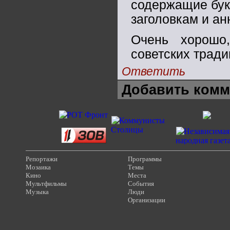
содержащие букв
заголовкам и ан
Очень хорошо
советских тради
Ответить
Добавить комм
Репортажи
Программы
Мозаика
Темы
Кино
Места
Мультфильмы
События
Музыка
Люди
Организации