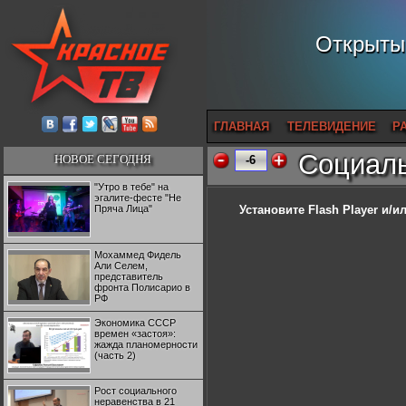
Открытый
ГЛАВНАЯ
ТЕЛЕВИДЕНИЕ
Р
Социаль
НОВОЕ СЕГОДНЯ
-6
"Утро в тебе" на
эгалите-фесте "Не
Пряча Лица"
Установите Flash Player
и/ил
Мохаммед Фидель
Али Селем,
представитель
фронта Полисарио в
РФ
Экономика СССР
времен «застоя»:
жажда планомерности
(часть 2)
Рост социального
неравенства в 21