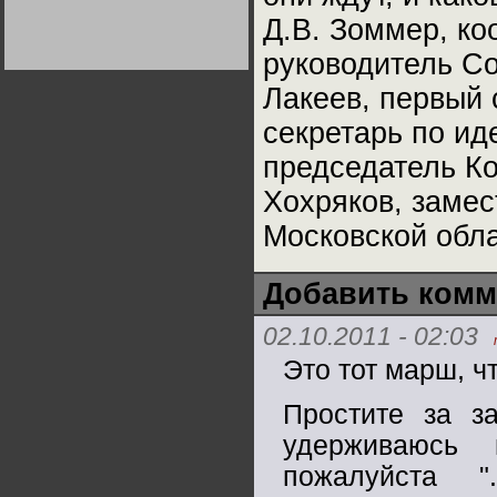
Германии:
Д.В. Зоммер, к
парламентская
демократия или
диктатура
руководитель С
пролетариата?
Деятельность
Хрущёва в 50-е годы.
Лакеев, первый 
Владимир Соловейчик
секретарь по ид
Какова цена победы
председатель Ко
СССР в Великой
Отечественной? Олег
Двуреченский о
Хохряков, заме
потерянной
революционности
Московской обла
Добавить комм
02.10.2011 - 02:03
Это тот марш, ч
Простите за за
удерживаюсь 
пожалуйста 