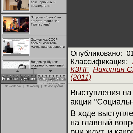
веке: причины и
последствия
"Строки и Звуки" на
эгалите-фесте "Не
Пряча Лица"
Экономика СССР
времен «застоя»:
жажда планомерности
Опубликовано:
0
Классификация:
Владимир Шухов:
инженер, изменивший
КЗПГ
Никитин С
мир
(2011)
Резонанс
Лучшее
Обсуждаемое
комментариев:
"Аркадий Коц" на
За неделю
|
За месяц
|
За все время
эгалите-фесте "Не
Выступления на
Пряча Лица"
акции "Социаль
Контрапункты
глобализации:
В ходе выступле
геополитэкономическ
ий анализ
на главный вопр
100 лет Ноябрьской
они ждут, и как
революции в