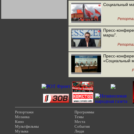
Германии:
Социальный ма
парламентская
демократия или
диктатура
пролетариата?
Деятельность
Репорта
Хрущёва в 50-е годы.
Владимир Соловейчик
Пресс-конфере
марш".
Какова цена победы
СССР в Великой
Репорта
Отечественной? Олег
Двуреченский о
потерянной
Пресс-конфере
революционности
«Социальный 
Репортажи
Программы
Мозаика
Темы
Кино
Места
Мультфильмы
События
Музыка
Люди