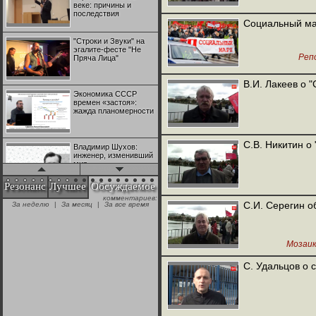
веке: причины и
последствия
Социальный ма
"Строки и Звуки" на
эгалите-фесте "Не
Реп
Пряча Лица"
В.И. Лакеев о 
Экономика СССР
времен «застоя»:
жажда планомерности
С.В. Никитин о
Владимир Шухов:
инженер, изменивший
мир
Резонанс
Лучшее
Обсуждаемое
комментариев:
"Аркадий Коц" на
С.И. Серегин о
За неделю
|
За месяц
|
За все время
эгалите-фесте "Не
Пряча Лица"
Мозаи
Контрапункты
глобализации:
С. Удальцов о
геополитэкономическ
ий анализ
100 лет Ноябрьской
революции в