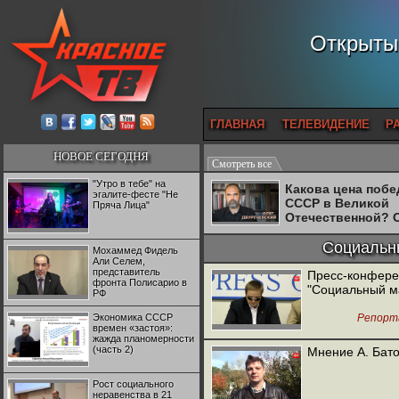
Открытый
ГЛАВНАЯ
ТЕЛЕВИДЕНИЕ
Р
НОВОЕ СЕГОДНЯ
Смотреть все
"Утро в тебе" на
Какова цена поб
эгалите-фесте "Не
СССР в Великой
Пряча Лица"
Отечественной? 
Двуреченский о
потерянной
Социальн
Мохаммед Фидель
революционност
Али Селем,
представитель
Пресс-конферен
фронта Полисарио в
"Социальный м
РФ
Экономика СССР
Репорт
времен «застоя»:
жажда планомерности
(часть 2)
Мнение А. Бат
Рост социального
неравенства в 21