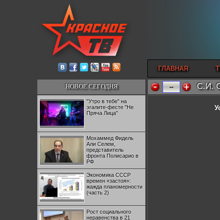
ГЛАВНАЯ
Т
С.И. 
НОВОЕ СЕГОДНЯ
--
"Утро в тебе" на
эгалите-фесте "Не
У
Пряча Лица"
Мохаммед Фидель
Али Селем,
представитель
фронта Полисарио в
РФ
Экономика СССР
времен «застоя»:
жажда планомерности
(часть 2)
Рост социального
неравенства в 21