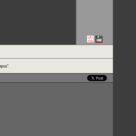
арш".