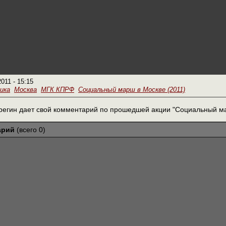
2011 - 15:15
ика
Москва
МГК КПРФ
Социальный марш в Москве (2011)
регин дает свой комментарий по прошедшей акции "Социальный м
арий
(всего 0)