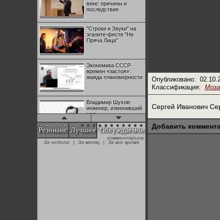
веке: причины и
последствия
"Строки и Звуки" на
эгалите-фесте "Не
Пряча Лица"
Экономика СССР
времен «застоя»:
жажда планомерности
Опубликовано:
02.10.
Классификация:
Моза
Владимир Шухов:
Сергей Иванович Се
инженер, изменивший
мир
Добавить коммент
Резонанс
Лучшее
Обсуждаемое
комментариев:
"Аркадий Коц" на
За неделю
|
За месяц
|
За все время
эгалите-фесте "Не
Пряча Лица"
Контрапункты
глобализации:
геополитэкономическ
ий анализ
100 лет Ноябрьской
революции в