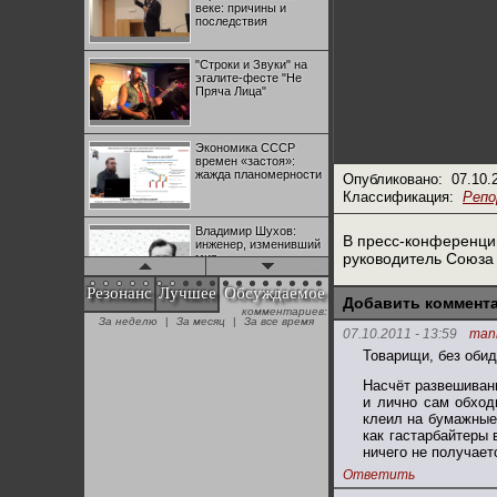
веке: причины и
последствия
"Строки и Звуки" на
эгалите-фесте "Не
Пряча Лица"
Экономика СССР
времен «застоя»:
жажда планомерности
Опубликовано:
07.10.
Классификация:
Реп
Владимир Шухов:
В пресс-конференци
инженер, изменивший
руководитель Союза
мир
Резонанс
Лучшее
Обсуждаемое
Добавить коммент
комментариев:
"Аркадий Коц" на
За неделю
|
За месяц
|
За все время
эгалите-фесте "Не
07.10.2011 - 13:59
mank
Пряча Лица"
Товарищи, без обид:
Насчёт развешивани
Контрапункты
и лично сам обход
глобализации:
клеил на бумажные
геополитэкономическ
как гастарбайтеры 
ий анализ
ничего не получает
Ответить
100 лет Ноябрьской
революции в