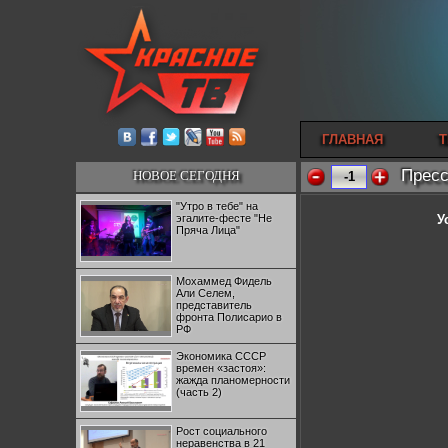
ГЛАВНАЯ
Т
Пресс
НОВОЕ СЕГОДНЯ
-1
"Утро в тебе" на
эгалите-фесте "Не
У
Пряча Лица"
Мохаммед Фидель
Али Селем,
представитель
фронта Полисарио в
РФ
Экономика СССР
времен «застоя»:
жажда планомерности
(часть 2)
Рост социального
неравенства в 21