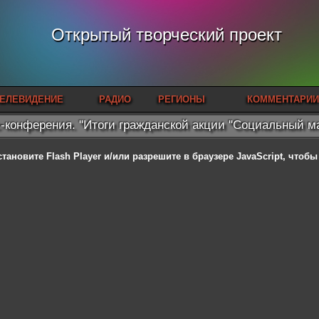
Открытый творческий проект
ЕЛЕВИДЕНИЕ
РАДИО
РЕГИОНЫ
КОММЕНТАРИИ
-конферения. "Итоги гражданской акции "Социальный м
становите Flash Player
и/или разрешите в браузере JavaScript, чтоб