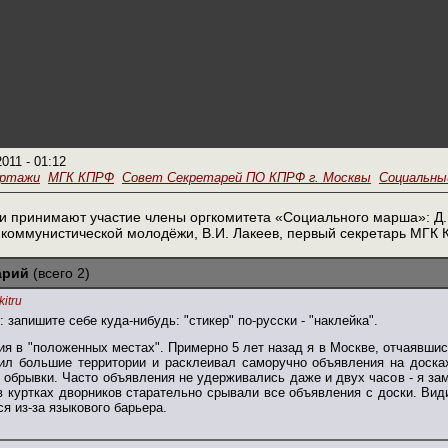
2011 - 01:12
ортажи
МГК КПРФ
Совет Секретарей ПО КПРФ г. Москвы
Социальный
и принимают участие члены оргкомитета «Социального марша»: Д.
 коммунистической молодёжи, В.И. Лакеев, первый секретарь МГК 
арий
(всего 2)
itru
 запишите себе куда-нибудь: "стикер" по-русски - "наклейка".
я в "положенных местах". Примерно 5 лет назад я в Москве, отчаявшис
ил большие территории и расклеивал саморучно объявления на досках
 обрывки. Часто объявления не удерживались даже и двух часов - я з
в куртках дворников старательно срывали все объявления с доски. Види
ся из-за языкового барьера.