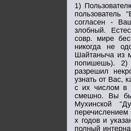
1) Пользовател
пользователь "
согласен - Ва
злобный. Естес
совр. мире бе
никогда не од
Шайтаныча из м
попишешь). 2)
разрешил некр
узнать от Вас, 
с их числом в 
смешно. Вы бы
Мухинской "Д
перечислением р
х годов и указ
полный интерна