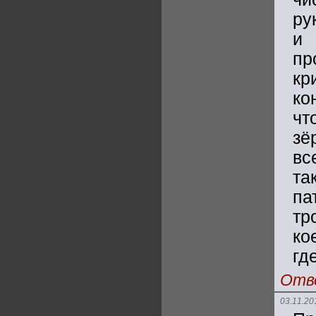
ру
и 
пр
к
ко
чт
зё
вс
та
па
тр
ко
гд
Отв
03.11.20