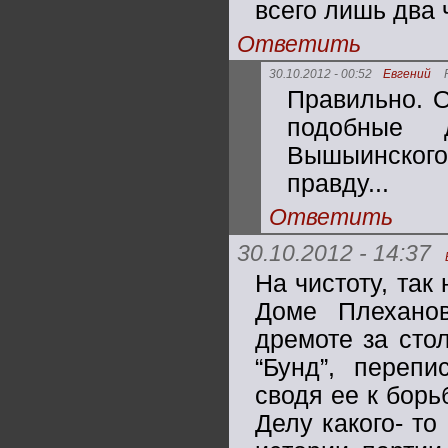
всего лишь два 
Ответить
30.10.2012 - 00:52
Евгений
Правильно. О
подобные 
Вышыинского
правду...
Ответить
30.10.2012 - 14:37
На чистоту, так
Доме Плехано
дремоте за сто
“Бунд”, перепи
сводя ее к бор
Делу какого- то