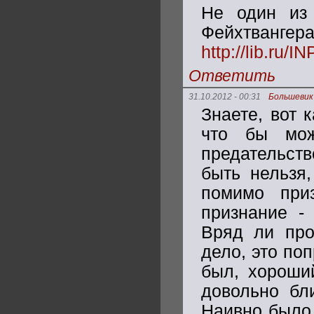
Не один из 
Фейхтв
http://lib.r
Ответить
31.10.2012 - 00:31
Большевик
Знаете, вот 
что бы мож
предательств
быть нельзя,
помимо при
признание -
Вряд ли про
дело, это по
был, хороший
довольно бли
Наивно было 