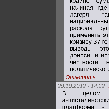
крайне сум
начиная где
лагеря, - т
национальные
раскола су
применить эт
кризису 37-го
выводы - это
доноси, и ис
честности
политическог
Ответить
29.10.2012 - 14:22
В целом д
антисталинстс
платформа в