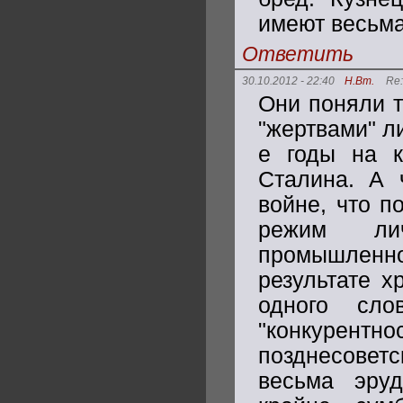
имеют весьма
Ответить
30.10.2012 - 22:40
Н.Вт.
Re
Они поняли т
"жертвами" л
е годы на к
Сталина. А 
войне, что п
режим ли
промышленно
результате х
одного сл
"конкурент
позднесоветс
весьма эруд