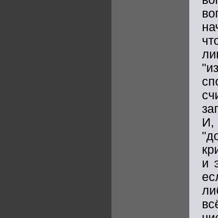
во
на
ч
ли
"и
сп
с
за
И,
"д
кр
и 
ес
ли
вс
чи