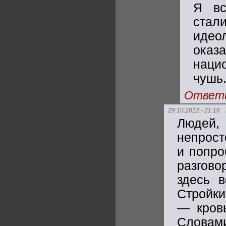
Я вс
ста
идео
ока
наци
чушь
Ответ
29.10.2012 - 21:16
Людей,
непрост
и попро
разгово
здесь 
Стройки
— кровь
Словами