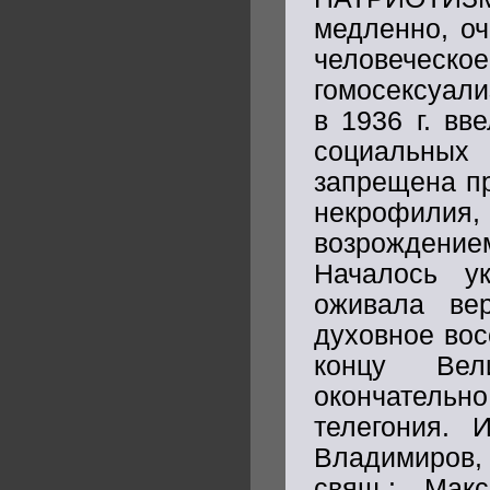
медленно, оч
человеческ
гомосексуали
в 1936 г. вв
социальны
запрещена пр
некрофилия,
возрождени
Началось ук
оживала ве
духовное вос
концу Вел
окончатель
телегония. 
Владимиров, 
свящ.: Мак