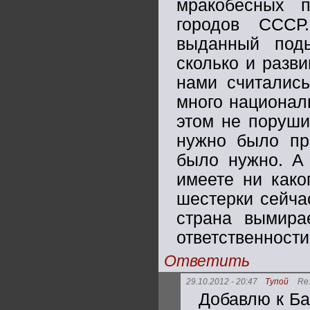
мракобесных 
городов СССР
выданный подь
сколько и разв
нами считались
много национал
этом не поруши
нужно было пр
было нужно. А 
имеете ни како
шестерки сейча
страна вымира
ответственности 
Ответить
29.10.2012 - 20:47
Тупой
Re
Добавлю к Ба