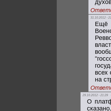
духов
Ответ
31.10.2012 - 2
Ещё 
Воен
Ревв
власт
воо
"гос
госу
всех 
на ст
Ответ
29.10.2012 - 21:29
О платф
сказано