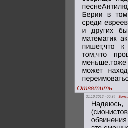
песнеАнтилю
Берии в том
среди евреев
и других бы
математик а
пишет,что к
том,что про
меньше.тоже 
может наход
переимовать
Ответить
31.10.2012 - 00:34
Боль
Надеюсь,
(сионисто
обвинения
это смешно