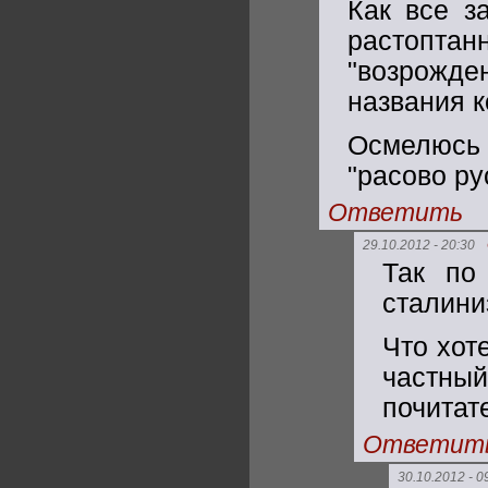
Как все з
растопт
"возрожден
названия к
Осмелюсь 
"расово ру
Ответить
29.10.2012 - 20:30
Так по
сталиниз
Что хот
частны
почитат
Ответит
30.10.2012 - 0