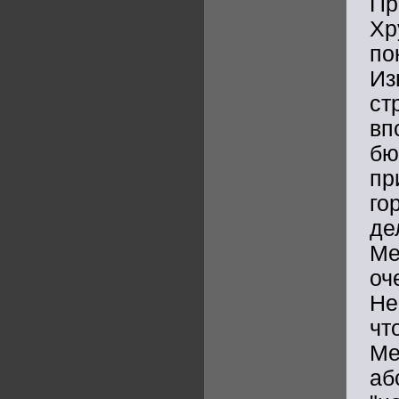
Пр
Хр
по
И
с
вп
бю
пр
го
де
Ме
оч
Не
чт
Ме
аб