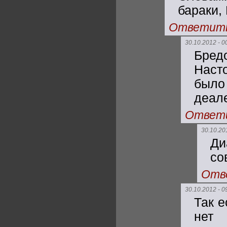
бараки,
Ответит
30.10.2012 - 0
Бред
Наст
было
деал
Ответ
30.10.20
Ди
со
Отв
30.10.2012 - 0
Так е
нет 