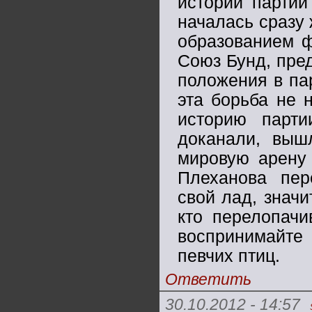
истории партии
началась сразу 
образованием ф
Союз Бунд, пре
положения в па
эта борьба не 
историю парт
доканали, выш
мировую арену 
Плеханова пер
свой лад, значи
кто перелопачи
воспринимайте
певчих птиц.
Ответить
30.10.2012 - 14:57