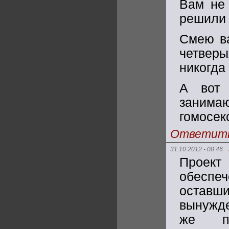
Вам не
решили 
Смею ва
четверы
никогда 
А вот
заним
гомосек
Ответит
31.10.2012 - 00:46
Проек
обеспеч
оставши
вынужде
же по