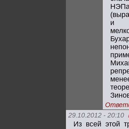
НЭП
(выр
и в
мел
Буха
непо
приме
Миха
репр
мене
теор
Зинов
Ответ
29.10.2012 - 20:10
Из всей этой т