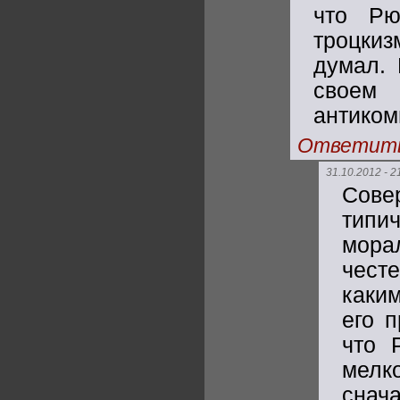
что Рю
троцки
думал. 
своем 
антиком
Ответит
31.10.2012 - 2
Сове
типи
мора
чест
каки
его 
что 
мелк
снач