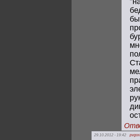
"н
бе
б
пр
бу
мн
по
Ст
м
пр
эл
ру
ди
ос
Отв
29.10.2012 - 19:42
pvgor