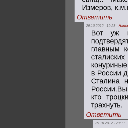
Измеров, к.м.
Ответить
29.10.2012 - 19:23
Ната
Вот уж н
подтвердя
главным к
сталиски
конуриные
в России 
Сталина н
России.Вы,
кто троцк
трахнуть.
Ответить
29.10.2012 - 20:33