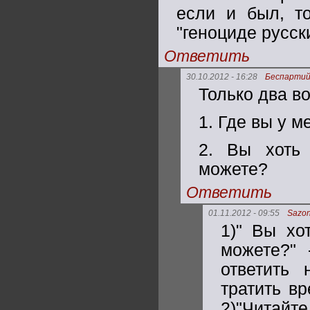
если и был, то
"геноциде русск
Ответить
30.10.2012 - 16:28
Беспарти
Только два во
1. Где вы у 
2. Вы хоть 
можете?
Ответить
01.11.2012 - 09:55
Sazo
1)" Вы хо
можете?" 
ответить 
тратить в
2)"Читайте