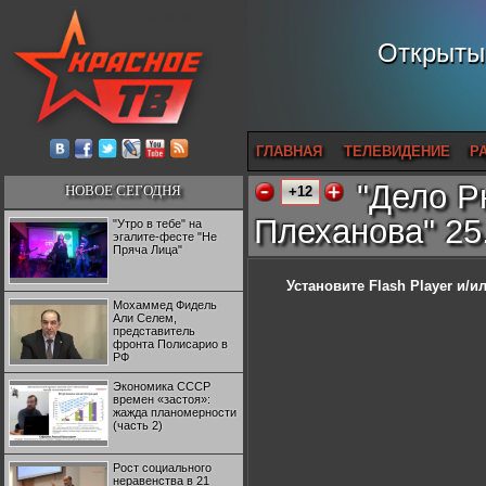
Открытый
ГЛАВНАЯ
ТЕЛЕВИДЕНИЕ
Р
"Дело Р
НОВОЕ СЕГОДНЯ
+12
Плеханова" 25
"Утро в тебе" на
эгалите-фесте "Не
Пряча Лица"
Установите Flash Player
и/ил
Мохаммед Фидель
Али Селем,
представитель
фронта Полисарио в
РФ
Экономика СССР
времен «застоя»:
жажда планомерности
(часть 2)
Рост социального
неравенства в 21