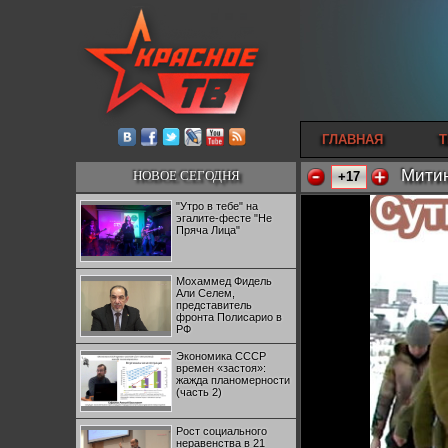
ГЛАВНАЯ
Т
Митин
НОВОЕ СЕГОДНЯ
+17
"Утро в тебе" на
эгалите-фесте "Не
Пряча Лица"
Мохаммед Фидель
Али Селем,
представитель
фронта Полисарио в
РФ
Экономика СССР
времен «застоя»:
жажда планомерности
(часть 2)
Рост социального
неравенства в 21