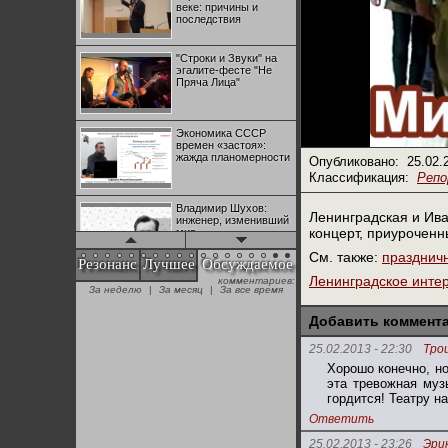
веке: причины и
последствия
"Строки и Звуки" на
эгалите-фесте "Не
Пряча Лица"
Экономика СССР
времен «застоя»:
жажда планомерности
Опубликовано:
25.02.
Классификация:
Реп
Владимир Шухов:
Ленинградская и Ива
инженер, изменивший
концерт, приуроченн
мир
См. также:
праздничн
Резонанс
Лучшее
Обсуждаемое
Ленинградское инте
комментариев:
"Аркадий Коц" на
За неделю
|
За месяц
|
За все время
эгалите-фесте "Не
Пряча Лица"
Добавить коммент
25.02.2013 - 22:30
Тро
Контрапункты
Хорошо конечно, но
глобализации:
геополитэкономическ
эта тревожная муз
ий анализ
гордится! Театру н
Ответить
100 лет Ноябрьской
25.02.2013 - 23:26
Эрик
революции в