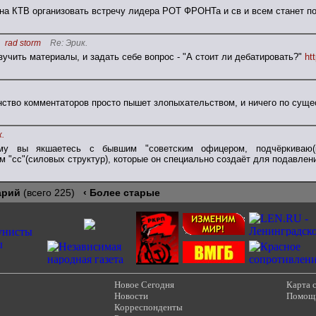
а КТВ организовать встречу лидера РОТ ФРОНТа и св и всем станет по
rad storm
Re: Эрик.
учить материалы, и задать себе вопрос - "А стоит ли дебатировать?"
ht
ство комментаторов просто пышет злопыхательством, и ничего по суще
.
му вы якшаетесь с бывшим "советским офицером, подчёркиваю(ко
"сс"(силовых структур), которые он специально создаёт для подавлен
арий
(всего 225)
‹ Более старые
Новое Сегодня
Карта 
Новости
Помощ
Корреспонденты