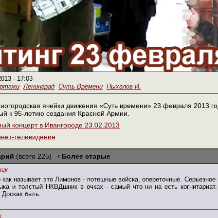
2013 - 17:03
ортажи
Ленинград
Суть Времени
Пыхалов И.
ногородская ячейки движения «Суть времени» 23 февраля 2013 го
ый к 95-летию создания Красной Армии.
ый концерт в Ивангороде 23.02.2013
рнет-телевидение
арий
(всего 225)
‹ Более старые
ицк
 как называет это Лимонов - потешные войска, опереточные. Серьезное 
ыка и толстый НКВДшник в очках - самый что ни на есть когнитариат.
а Досках быть.
.