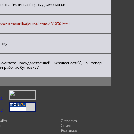
нятна,"истинная" цель движения св.
tp://ruscesar.livejournal.com/481956.html
ству.
митета государственной безопасности)", а теперь
ия рабочих бунтов???
сайта
О проекте
ь
Ссылки
Контакты