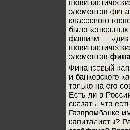
шовинистически
элементов фина
классового госп
было «открытых 
фашизм — «дикт
шовинистически
элементов
фина
Финансовый кап
и банковского к
только на его с
Есть ли в Росс
сказать, что ест
Газпромбанке им
капиталисты? Ра