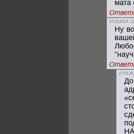
мата
Ответ
27.03.2013 - 1
Ну во
ваше
Любо
"нау
Ответ
27.03.20
До
ад
«с
ст
с
п
НА