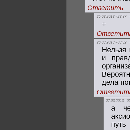
Ответить
25.03.2013 - 23:37
+
Ответит
26.03.2013 - 03:32
Нельзя 
и прав
органи
Вероятн
дела по
Ответит
27.03.2013 - 0
а че
аксио
путь 