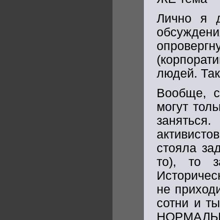
Лично я д
обсуждени
опроверг
(корпорати
людей. Так
Вообще, с
могут тол
заняться
активисто
стояла за
то), то 
Историчес
не приходи
сотни и т
НОРМАЛЬН