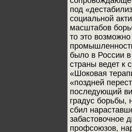
сопровождающег
под «дестабили
социальной акти
масштабов борь
то это возможно
промышленности
было в России в
страны ведет к 
«Шоковая терап
«поздней перест
последующий ви
градус борьбы, 
сбил нараставше
забастовочное д
профсоюзов, на