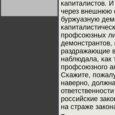
капиталистов. И
Германии:
парламентская
демократия или
через внешнюю 
Не сгорайте до выборов
Не сгорайте до выборов
диктатура
Путина! Юрий Нерсесов
Путина! Юрий Нерсесов
пролетариата?
Деятельность
буржуазную демо
Хрущёва в 50-е годы.
Владимир Соловейчик
капиталистическ
профсоюзных ли
Какова цена победы
СССР в Великой
демонстрантов, 
Отечественной? Олег
Двуреченский о
потерянной
раздражающие в
революционности
наблюдала, как 
профсоюзного ак
Скажите, пожал
наверно, должна
ответственност
российские зако
на страже закона