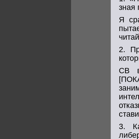
зная 
Я ср
пыта
читай
2. П
котор
СВ в
[ПОК
зани
инте
отка
стави
3. К
либ