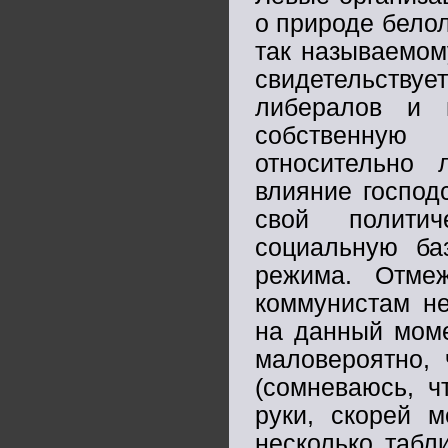
о природе бело
так называемом
свидетельствуе
либералов и 
собственную
относительно 
влияние господ
свой полити
социальную ба
режима. Отмеж
коммунистам не
на данный моме
маловероятно, 
(сомневаюсь, ч
руки, скорей м
несколько табл