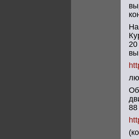
в
ко
На
Ку
20
вы
ht
лю
О
дв
88
ht
(к