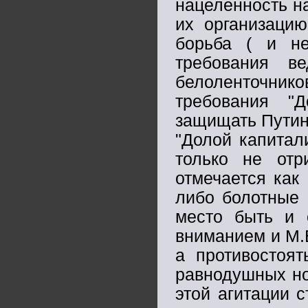
нацеленность н
их организацию
борьба ( и не
требования в
белоленточни
требования "
защищать Путина
"Долой капитал
только не отр
отмечается как
либо болотные 
место быть и 
вниманием и М.В
а противостоя
равнодушных но
этой агитации 