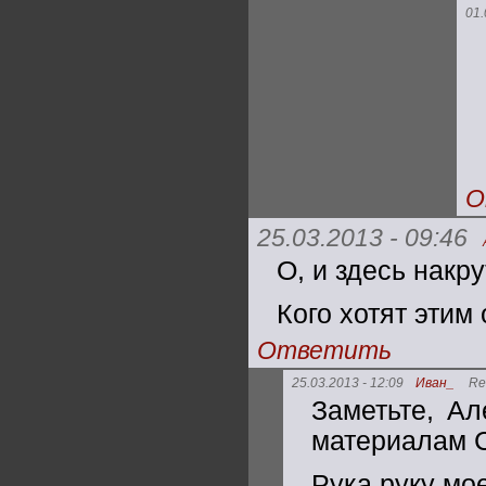
01.
О
25.03.2013 - 09:46
О, и здесь накр
Кого хотят этим
Ответить
25.03.2013 - 12:09
Иван_
Re
Заметьте, Ал
материалам С
Рука руку мое