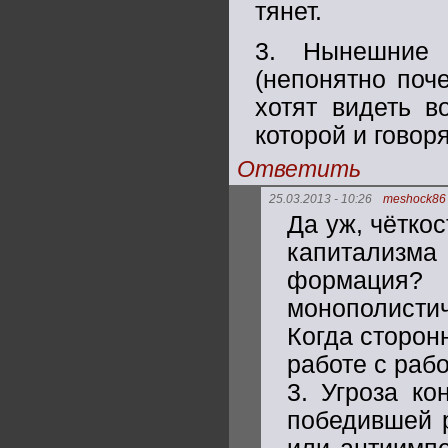
тянет.
3. Нынешние 
(непонятно поч
хотят видеть в
которой и говоря
Ответить
25.03.2013 - 10:26
meshock86
Да уж, чётко
капитализма 
формация
монополисти
Когда сторон
работе с раб
3. Угроза ко
победившей р