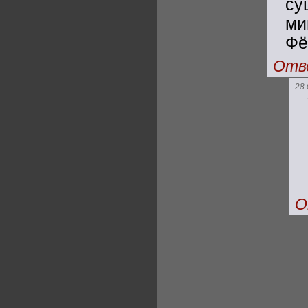
су
ми
Фё
Отв
28.
О