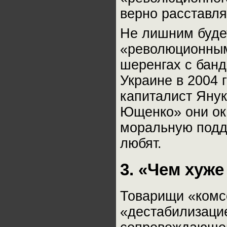
верно расставля
Не лишним будет
«революционным
шеренгах с бан
Украине в 2004 
капиталист Яну
Ющенко» они ок
моральную подде
любят.
3. «Чем хуж
Товарищи «комс
«дестабилизаци