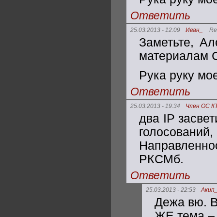
Ответить
25.03.2013 - 12:09
Иван_
Re
Заметьте, Ал
материалам С
Рука руку мое
Ответить
25.03.2013 - 19:34
Член ОС К
два IP засве
голосований
Направленнос
РКСМб.
Ответить
25.03.2013 - 22:53
Акип
Дежа вю. В
ЖЕ тема – 