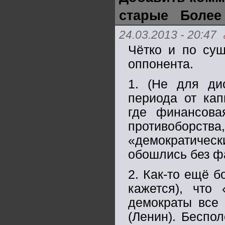
старые
Более
24.03.2013 - 20:47
Чётко и по сущ
оппонента.
1. (Не для ди
периода от кап
где финансова
противоборств
«демократичес
обошлись без ф
2. Как-то ещё б
кажется), что
демократы все 
(Ленин). Беспо