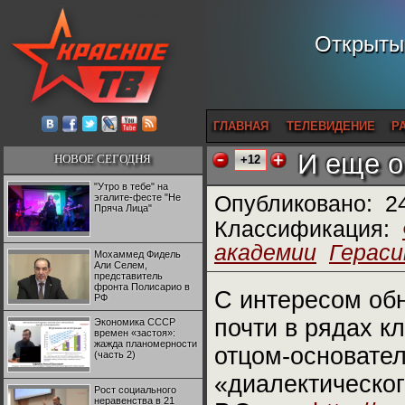
Открытый
ГЛАВНАЯ
ТЕЛЕВИДЕНИЕ
Р
И еще о
НОВОЕ СЕГОДНЯ
+12
"Утро в тебе" на
эгалите-фесте "Не
Опубликовано:
2
Пряча Лица"
Классификация:
академии
Гераси
Мохаммед Фидель
Али Селем,
представитель
фронта Полисарио в
С интересом об
РФ
почти в рядах к
Экономика СССР
времен «застоя»:
жажда планомерности
отцом-основател
(часть 2)
«диалектическог
Рост социального
неравенства в 21