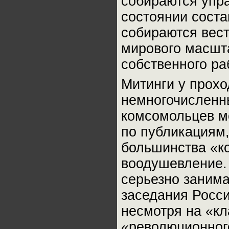
собираются упра
состоянии соста
собираются вес
мирового масшта
собственного ра
Митинги у прох
немногочисленны
комсомольцев мо
по публикациям,
большинства «к
воодушевление.
серьезно занима
заседания Росси
несмотря на «кл
«революционног