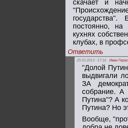
скачает и нач
"Происхожден
государства"
постоянно, на
кухнях собствен
клубах, в профс
Ответить
25.03.2013 - 17:16
Иван Гера
"Долой Путин
выдвигали ло
ЗА демократ
собрание. А 
Путина"? А к
Путина? Но э
Вообще, "про
добра не дов