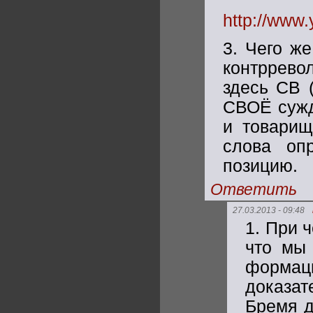
http://www
3. Чего ж
контрревол
здесь СВ 
СВОЁ сужде
и товарищ
слова оп
позицию.
Ответить
27.03.2013 - 09:48
1. При 
что мы 
формац
доказат
Бремя д