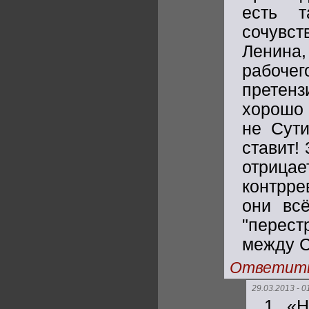
есть т
сочувст
Ленина
рабочег
претенз
хорошо 
не Сути
ставит!
отри
контрре
они вс
"перест
между С
Ответит
29.03.2013 - 0
1. «Н