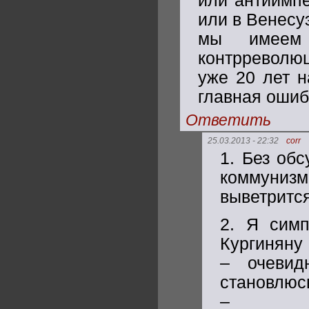
или антиимпе
или в Венесу
мы имеем
контрреволюц
уже 20 лет н
главная ошиб
Ответить
25.03.2013 - 22:32
corr
1. Без об
коммунизм
выветрится
2. Я симп
Кургиняну 
– очевид
становлюс
–