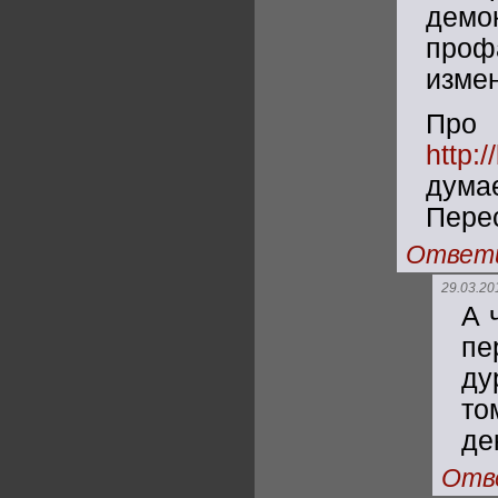
демо
проф
изме
Пр
http:
дум
Перес
Ответ
29.03.20
А 
пе
ду
то
де
Отв