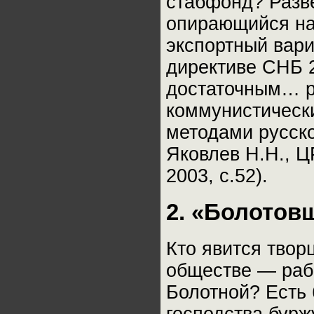
стабфонд? Разв
опирающийся на
экспортный вар
директиве СНБ 2
достаточным… р
коммунистическ
методами русско
Яковлев Н.Н., Ц
2003, с.52).
2. «Болотов
Кто явится твор
обществе — раб
Болотной? Есть 
господства бурж