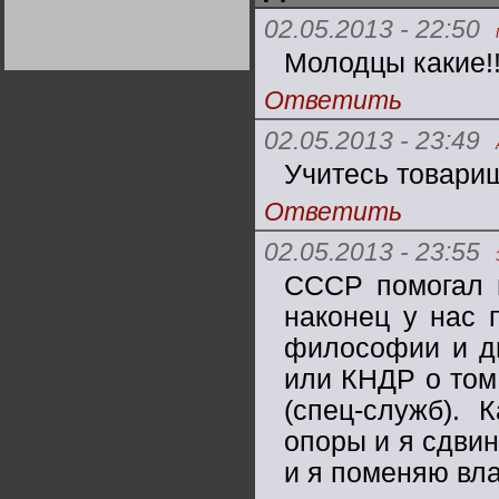
Германии:
02.05.2013 - 22:50
парламентская
демократия или
диктатура
Молодцы какие!!
пролетариата?
Деятельность
Хрущёва в 50-е годы.
Ответить
Владимир Соловейчик
02.05.2013 - 23:49
Какова цена победы
СССР в Великой
Учитесь товарищ
Отечественной? Олег
Двуреченский о
потерянной
Ответить
революционности
02.05.2013 - 23:55
СССР помогал м
наконец у нас 
философии и ди
или КНДР о том,
(спец-служб). 
опоры и я сдвин
и я поменяю вла