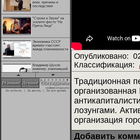
веке: причины и
последствия
"Строки и Звуки" на
эгалите-фесте "Не
Пряча Лица"
Экономика СССР
времен «застоя»:
жажда планомерности
Опубликовано:
0
Классификация:
Владимир Шухов:
инженер, изменивший
мир
Традиционная п
Резонанс
Лучшее
Обсуждаемое
комментариев:
организованная
"Аркадий Коц" на
За неделю
|
За месяц
|
За все время
эгалите-фесте "Не
Пряча Лица"
антикапиталист
лозунгами. Акт
Контрапункты
глобализации:
организация гор
геополитэкономическ
ий анализ
Добавить комм
100 лет Ноябрьской
революции в