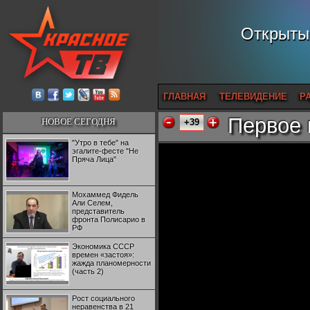
Открытый
ГЛАВНАЯ
ТЕЛЕВИДЕНИЕ
Р
Первое 
НОВОЕ СЕГОДНЯ
+39
"Утро в тебе" на
эгалите-фесте "Не
Пряча Лица"
Мохаммед Фидель
Али Селем,
представитель
фронта Полисарио в
РФ
Экономика СССР
времен «застоя»:
жажда планомерности
(часть 2)
Рост социального
неравенства в 21