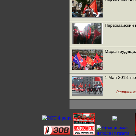
Первомайский 
Марш трудящих
1 Мая 2013: ше
Репортаж