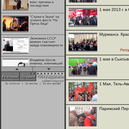
веке: причины и
последствия
1 мая 2013 г. в
"Строки и Звуки" на
эгалите-фесте "Не
Пряча Лица"
Мурманск. Кра
Экономика СССР
времен «застоя»:
жажда планомерности
Репо
1 мая в Сыктыв
Владимир Шухов:
инженер, изменивший
мир
Резонанс
Лучшее
Обсуждаемое
комментариев:
"Аркадий Коц" на
1 Мая, Тель-Ав
За неделю
|
За месяц
|
За все время
эгалите-фесте "Не
Пряча Лица"
Контрапункты
глобализации:
Парижский Пер
геополитэкономическ
ий анализ
100 лет Ноябрьской
революции в