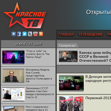
Открытый
ГЛАВНАЯ
ТЕЛЕВИДЕНИЕ
Р
НОВОЕ СЕГОДНЯ
Смотреть все
"Утро в тебе" на
Какова цена поб
эгалите-фесте "Не
СССР в Великой
Пряча Лица"
Отечественной? 
Двуреченский о
потерянной
Мохаммед Фидель
революционност
Али Селем,
представитель
В Донецке мит
фронта Полисарио в
народную респ
РФ
Экономика СССР
времен «застоя»:
жажда планомерности
(часть 2)
Первомай-2013
Рост социального
неравенства в 21