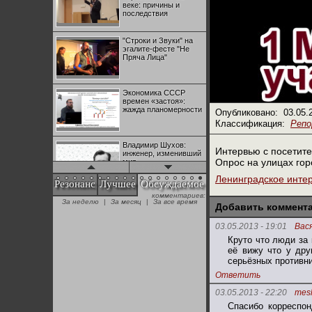
веке: причины и
последствия
"Строки и Звуки" на
эгалите-фесте "Не
Пряча Лица"
Экономика СССР
времен «застоя»:
жажда планомерности
Опубликовано:
03.05.
Классификация:
Реп
Владимир Шухов:
Интервью с посетит
инженер, изменивший
Опрос на улицах гор
мир
Ленинградское инте
Резонанс
Лучшее
Обсуждаемое
комментариев:
"Аркадий Коц" на
За неделю
|
За месяц
|
За все время
эгалите-фесте "Не
Добавить коммент
Пряча Лица"
03.05.2013 - 19:01
Вас
Круто что люди за
Контрапункты
её вижу что у дру
глобализации:
серьёзных противн
геополитэкономическ
ий анализ
Ответить
03.05.2013 - 22:20
mes
100 лет Ноябрьской
Спасибо корреспон
революции в