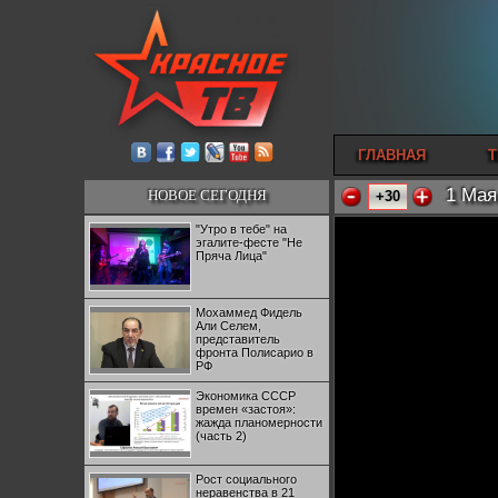
ГЛАВНАЯ
Т
1 Мая
НОВОЕ СЕГОДНЯ
+30
"Утро в тебе" на
эгалите-фесте "Не
Пряча Лица"
Мохаммед Фидель
Али Селем,
представитель
фронта Полисарио в
РФ
Экономика СССР
времен «застоя»:
жажда планомерности
(часть 2)
Рост социального
неравенства в 21