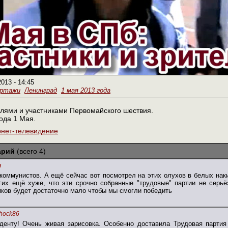
2013 - 14:45
ортажи
Ленинград
1 мая 2013 года
елями и участниками Первомайского шествия.
ода 1 Мая.
рнет-телевидение
арий
(всего 4)
я
 коммунистов. А ещё сейчас вот посмотрел на этих олухов в белых на
гих ещё хуже, что эти срочно собранные "трудовые" партии не серьё
иков будет достаточно мало чтобы мы смогли победить
hock86
денту! Очень живая зарисовка. Особенно доставила Трудовая парти