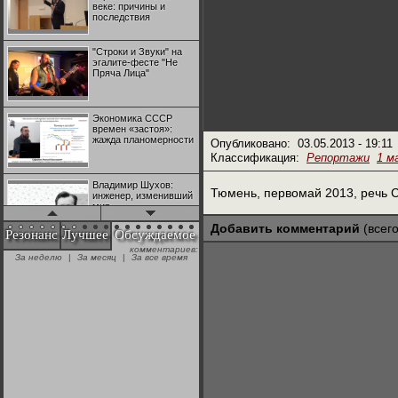
веке: причины и
последствия
"Строки и Звуки" на
эгалите-фесте "Не
Пряча Лица"
Экономика СССР
времен «застоя»:
жажда планомерности
Опубликовано:
03.05.2013 - 19:11
Классификация:
Репортажи
1 м
Владимир Шухов:
Тюмень, первомай 2013, речь 
инженер, изменивший
мир
Добавить комментарий
(всего
Резонанс
Лучшее
Обсуждаемое
комментариев:
"Аркадий Коц" на
За неделю
|
За месяц
|
За все время
эгалите-фесте "Не
Пряча Лица"
Контрапункты
глобализации:
геополитэкономическ
ий анализ
100 лет Ноябрьской
революции в