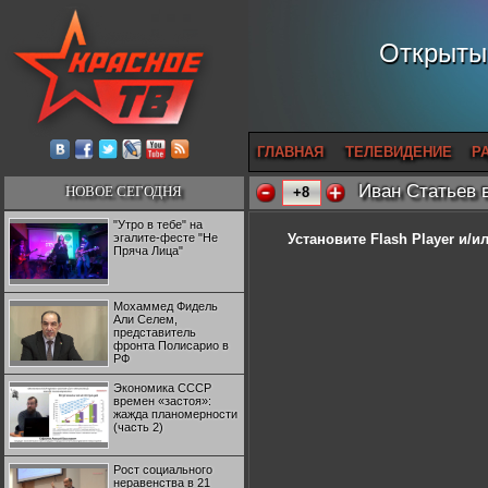
Открытый
ГЛАВНАЯ
ТЕЛЕВИДЕНИЕ
Р
Иван Статьев 
НОВОЕ СЕГОДНЯ
+8
"Утро в тебе" на
эгалите-фесте "Не
Установите Flash Player
и/ил
Пряча Лица"
Мохаммед Фидель
Али Селем,
представитель
фронта Полисарио в
РФ
Экономика СССР
времен «застоя»:
жажда планомерности
(часть 2)
Рост социального
неравенства в 21