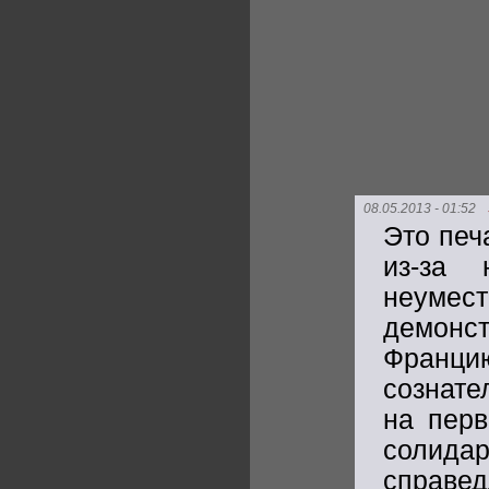
08.05.2013 - 01:52
Это печ
из-за 
неумес
демонс
Франц
сознате
на перв
солида
справе