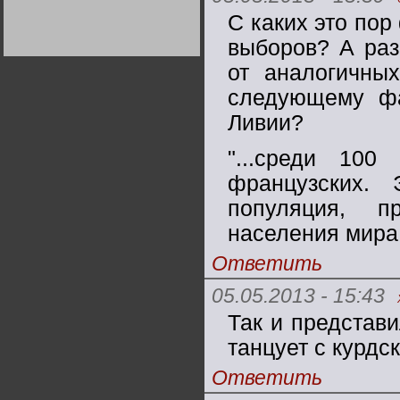
Германии:
С каких это по
парламентская
демократия или
диктатура
выборов? А раз
пролетариата?
Деятельность
Хрущёва в 50-е годы.
от аналогичных
Владимир Соловейчик
следующему фа
Ливии?
Какова цена победы
СССР в Великой
Отечественной? Олег
"...среди 1
Двуреченский о
потерянной
революционности
французских.
популяция, п
населения мира
Ответить
05.05.2013 - 15:43
Так и представи
танцует с курдск
Ответить