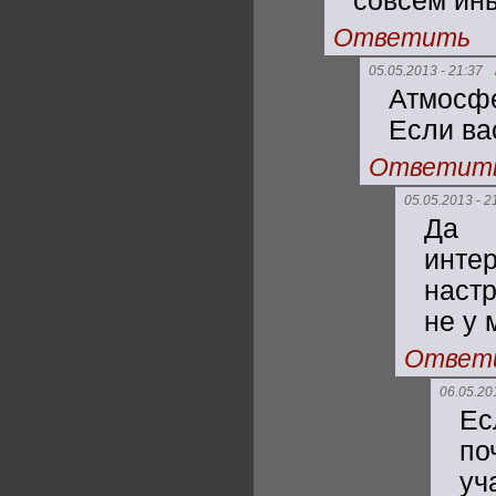
совсем ин
Ответить
05.05.2013 - 21:37
Атмосфе
Если ва
Ответит
05.05.2013 - 2
Да 
инте
наст
не у 
Ответ
06.05.20
Ес
по
уч