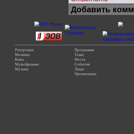
Добавить комм
Репортажи
Программы
Мозаика
Темы
Кино
Места
Мультфильмы
События
Музыка
Люди
Организации