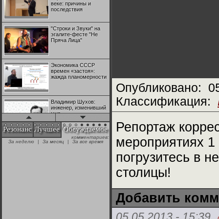
веке: причины и
последствия
"Строки и Звуки" на
эгалите-фесте "Не
Пряча Лица"
Экономика СССР
времен «застоя»:
жажда планомерности
Опубликовано:
0
Классификация:
Владимир Шухов:
инженер, изменивший
мир
Репортаж корре
Резонанс
Лучшее
Обсуждаемое
комментариев:
мероприятиях 1 
"Аркадий Коц" на
За неделю
|
За месяц
|
За все время
эгалите-фесте "Не
Пряча Лица"
погрузитесь в 
столицы!
Контрапункты
глобализации:
геополитэкономическ
ий анализ
Добавить комм
100 лет Ноябрьской
05.05.2013 - 15:39
революции в