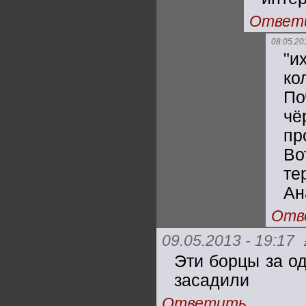
Ответ
08.05.20
"и
ко
По
чё
пр
Во
те
Ан
Отв
09.05.2013 - 19:17
Эти борцы за о
засадили
Ответить