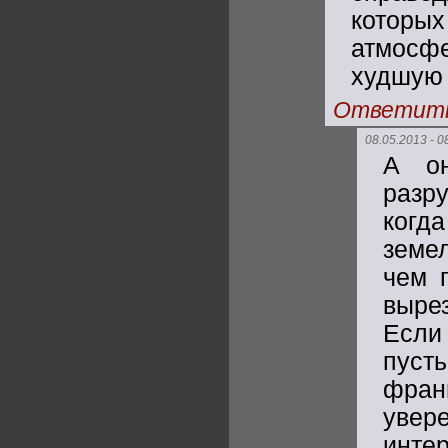
которы
атмосф
худшую 
Ответит
08.05.2013 - 0
А о
разр
когда
земел
чем 
выре
Если 
пусть
фран
уве
интер