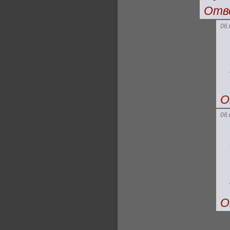
Отв
06.
О
06.
О