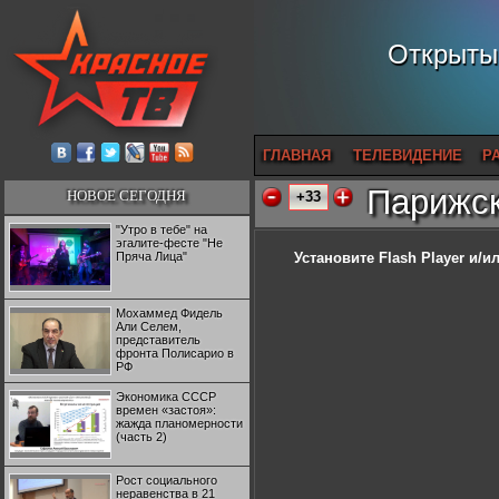
Открытый
ГЛАВНАЯ
ТЕЛЕВИДЕНИЕ
Р
Парижск
НОВОЕ СЕГОДНЯ
+33
"Утро в тебе" на
эгалите-фесте "Не
Пряча Лица"
Установите Flash Player
и/ил
Мохаммед Фидель
Али Селем,
представитель
фронта Полисарио в
РФ
Экономика СССР
времен «застоя»:
жажда планомерности
(часть 2)
Рост социального
неравенства в 21