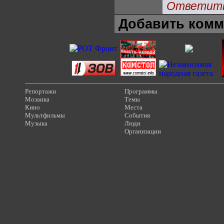
Ответит
Добавить комм
Репортажи
Программы
Мозаика
Темы
Кино
Места
Мультфильмы
События
Музыка
Люди
Организации