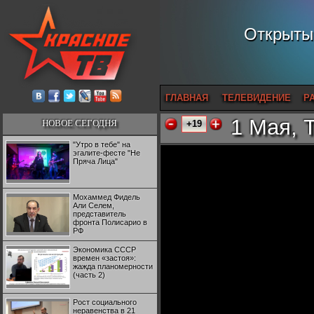
Открытый
ГЛАВНАЯ
ТЕЛЕВИДЕНИЕ
Р
1 Мая, 
НОВОЕ СЕГОДНЯ
+19
"Утро в тебе" на
эгалите-фесте "Не
Пряча Лица"
Мохаммед Фидель
Али Селем,
представитель
фронта Полисарио в
РФ
Экономика СССР
времен «застоя»:
жажда планомерности
(часть 2)
Рост социального
неравенства в 21