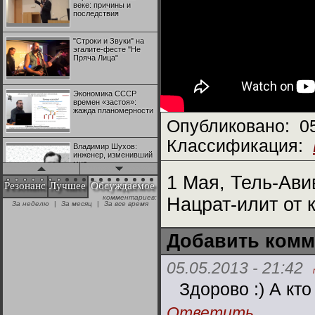
веке: причины и
последствия
"Строки и Звуки" на
эгалите-фесте "Не
Пряча Лица"
Экономика СССР
времен «застоя»:
жажда планомерности
Опубликовано:
0
Классификация:
Владимир Шухов:
инженер, изменивший
мир
1 Мая, Тель-Ави
Резонанс
Лучшее
Обсуждаемое
комментариев:
Нацрат-илит от 
"Аркадий Коц" на
За неделю
|
За месяц
|
За все время
эгалите-фесте "Не
Пряча Лица"
Добавить комм
Контрапункты
глобализации:
05.05.2013 - 21:42
геополитэкономическ
ий анализ
Здорово :) А кт
100 лет Ноябрьской
Ответить
революции в