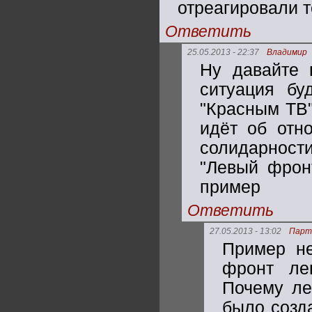
отреагировали т
Ответить
25.05.2013 - 22:37
Владимир
Ну давайте 
ситуация бу
"Красным ТВ"
идёт об отно
солидарнос
"Левый фрон
пример
Ответить
27.05.2013 - 13:02
Парт
Пример не
фронт ле
Почему ле
было созда