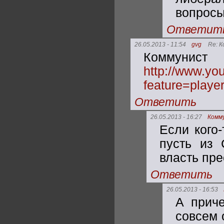
вопрос
Ответит
26.05.2013 - 11:54
gvg
Re: 
Коммуни
http://www.yo
feature=play
Ответить
26.05.2013 - 16:27
Комм
Если кого-
пусть из 
власть пре
Ответить
26.05.2013 - 16:53
А приче
совсем 