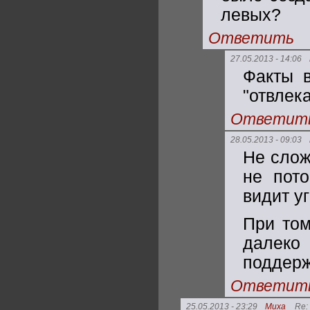
левых?
Ответить
27.05.2013 - 14:06
Факты в
"отвлек
Ответит
28.05.2013 - 09:03
Не слож
не пото
видит у
При том
далеко
поддерж
Ответит
25.05.2013 - 23:29
Миха
Re: