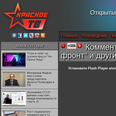
Открытый
ГЛАВНАЯ
ТЕЛЕВИДЕНИЕ
Р
Коммент
НОВОЕ СЕГОДНЯ
+116
фронт" и друг
"Утро в тебе" на
эгалите-фесте "Не
Пряча Лица"
Установите Flash Player
и/ил
Мохаммед Фидель
Али Селем,
представитель
фронта Полисарио в
РФ
Экономика СССР
времен «застоя»:
жажда планомерности
(часть 2)
Рост социального
неравенства в 21