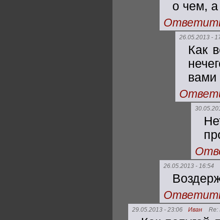
о чем, 
Ответит
26.05.2013 - 1
Как в
нече
вами 
Ответ
30.05.20
Не
пр
Отв
26.05.2013 - 16:54
Воздерж
Ответит
29.05.2013 - 23:06
Иван
Re: