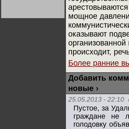
Германии:
арестовываются 
парламентская
демократия или
диктатура
мощное давлени
пролетариата?
Деятельность
Хрущёва в 50-е годы.
коммунистически
Владимир Соловейчик
оказывают подв
Какова цена победы
организованной 
СССР в Великой
Отечественной? Олег
Двуреченский о
происходит, реч
потерянной
революционности
Более ранние в
Добавить комм
новые ›
25.05.2013 - 22:10
Пустое, за Удал
граждане не л
голодовку объяв