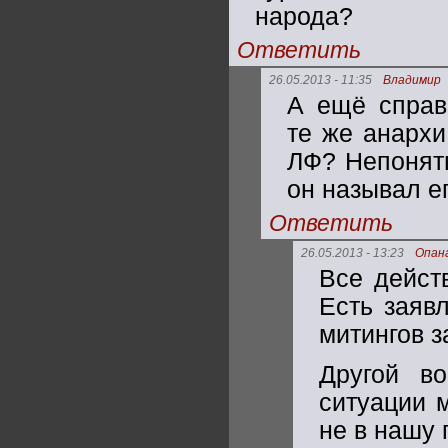
народа?
Ответить
26.05.2013 - 11:35
Владимир
А ещё справ
те же анархи
ЛФ? Непонятн
он называл е
Ответить
26.05.2013 - 13:23
Опан
Все дейст
Есть заяв
митингов з
Другой в
ситуации 
не в нашу 