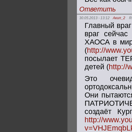
Ответить
30.05.2013 - 13:12
Акип_2
R
Главный враг
враг сейчас
ХАОСА в мир
(
http://www.
посылает ТЕ
детей (
http:/
Это очев
ортодоксаль
Они пытаютс
ПАТРИОТИЧЕ
создаёт Кур
http://www.yo
v=VHJEmqbLk