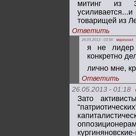
митинг из 3
усиливается..
товарищей из Л
Ответить
26.05.2013 - 03:56
маргинал
я не лидер 
конкретно де
лично мне, кр
Ответить
26.05.2013 - 01:18
Зато активис
"патриотических
капиталисти
оппозиционерам
кургиняновские-