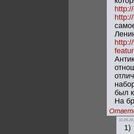
кот
http:
http:
само
Лен
http:
feat
Анти
отно
отли
набор
был к
На бр
Ответ
31.05.20
1)