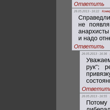
Ответить
26.05.2013 - 16:22
Комм
Cправедли
не появля
анархисты
и надо от
Ответить
26.05.2013 - 16:36
Уважаем
рук"; 
привяз
состояни
Ответит
26.05.2013 - 16:55
Потому
либерал