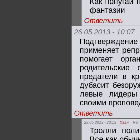
Как попугай 
фантазии
Ответить
26.05.2013 - 10:07
Подтверждени
применяет репр
помогает орга
родительские 
предатели в кр
дубасит безору
левые лидеры 
своими пропове
Ответить
29.05.2013 - 23:13
Иван
Re:
Тролли поли
Все как обыч