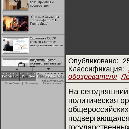
веке: причины и
последствия
"Строки и Звуки" на
эгалите-фесте "Не
Пряча Лица"
Экономика СССР
времен «застоя»:
жажда планомерности
Опубликовано:
2
Владимир Шухов:
инженер, изменивший
мир
Классификация:
обозревателя
Л
Резонанс
Лучшее
Обсуждаемое
комментариев:
"Аркадий Коц" на
За неделю
|
За месяц
|
За все время
эгалите-фесте "Не
Пряча Лица"
На сегодняшний
политическая ор
Контрапункты
глобализации:
общероссийских
геополитэкономическ
ий анализ
подвергающаяся
100 лет Ноябрьской
государственны
революции в