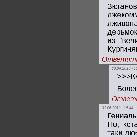
Зюгано
лжеком
лживо
дерьмок
из "вел
Кургинян
Ответит
03.06.2013 - 1
>>>Ку
Более
Ответ
03.06.2013 - 15:44
Гениал
Но, кст
таки лю