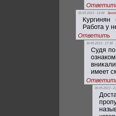
Ответит
30.05.2013 - 13:49
Зрит
Кургинян
Работа у н
Ответить
30.05.2013 - 17:30
Судя по
ознако
вникали
имеет с
Ответит
30.05.2013 - 2
Доста
проп
назы