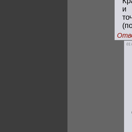
Кр
и 
т
(п
Отв
01.