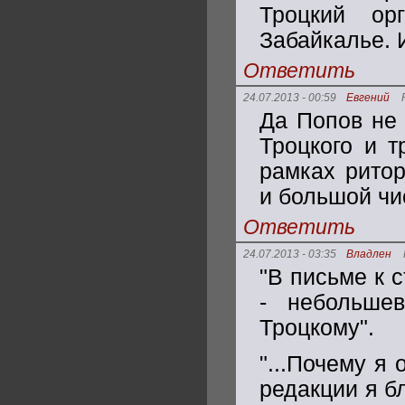
Троцкий ор
Забайкалье. И
Ответить
24.07.2013 - 00:59
Евгений
Да Попов не 
Троцкого и т
рамках ритор
и большой чис
Ответить
24.07.2013 - 03:35
Владлен
"В письме к 
- небольше
Троцкому".
"...Почему я
редакции я б