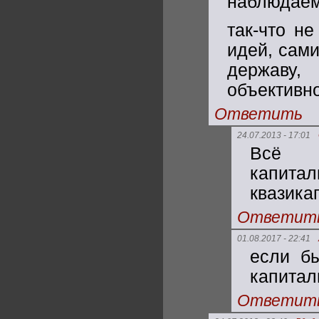
наблюдаем 
так-что н
идей, сам
державу,
объективн
Ответить
24.07.2013 - 17:01
Всё я
капит
квазика
Ответит
01.08.2017 - 22:41
если б
капитали
Ответит