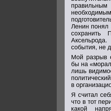
правильным
необходимым
подготовите
Ленин понял 
сохранить 
Аксельрода.
события, не д
Мой разрыв 
бы на «морал
лишь видимос
политический
в организаци
Я считал себ
что в тот пер
какой напр