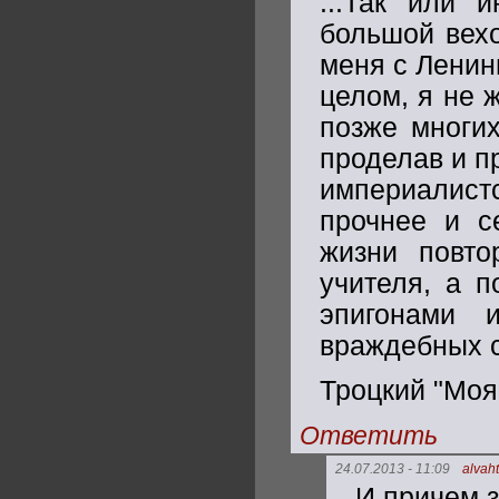
...Так или 
большой вехо
меня с Ленин
целом, я не 
позже многих
проделав и п
империалист
прочнее и с
жизни повто
учителя, а 
эпигонами 
враждебных с
Троцкий "Моя
Ответить
24.07.2013 - 11:09
alvaht
И причем з