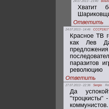
24.07.2013 - 23:40
Вдад
Хватит б
Шариковщин
Ответить
24.07.2013 - 14:46
CCCP1917
Красное ТВ г
как Лев Да
предложения 
последовате
паразитов и
революцию
Ответить
27.07.2013 - 22:36
Sergio
Re
Да успокой
"троцкисты" 
коммунистов.