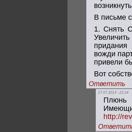
возникнуть
В письме с
1. Снять С
Увеличит
придания
вожди парт
привели бы
Вот собств
Ответить
27.07.2013 - 22:14
Плюнь 
Имею
http://re
Ответит