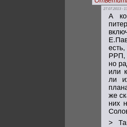
Ответит
27.07.2013 - 1
А ко
пите
вклю
Е.Па
есть
РРП,
но ра
или 
ли и
план
же ск
них 
Соло
> Та