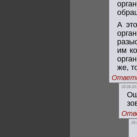
орга
обра
А эт
орг
разы
им к
орга
же, т
Ответ
28.08.20
Ош
зо
Отв
28.