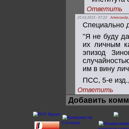
Ответить
25.03.2015 - 07:22
Александр,
Специально д
"Я не буду д
их личным к
эпизод Зино
случайностью
им в вину ли
ПСС, 5-е изд.,
Ответить
Добавить комм