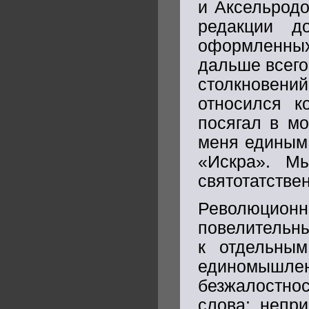
и Аксельродо
редакции д
оформленны
дальше всего
столкновени
относился к
посягал в мо
меня единым
«Искра». М
святотатстве
Революци
повелительны
к отдельны
единомышле
безжалостнос
слова: непр