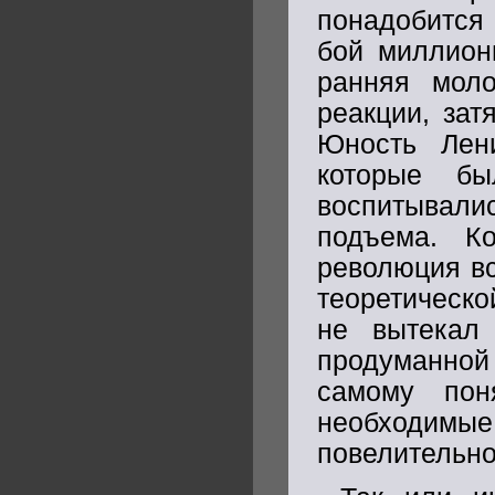
понадобится
бой миллион
ранняя мол
реакции, зат
Юность Лен
которые б
воспитывалис
подъема. К
революция в
теоретическо
не вытекал
продуманной
самому пон
необходимые 
повелительно