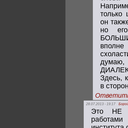
Наприме
только 
он такж
но ег
БОЛЬШИ
вполне
схолас
думаю
ДИАЛЕКТ
Здесь, 
в сторо
Ответит
28.07.2013 - 19:17
Боро
Это НЕ и
работами
института 