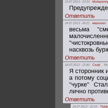
23.07.2013 - 23:53
Модерато
Предупрежде
Ответить
24.07.2013 - 09:21
маргинал
весьма "см
малочисл
"чистокровн
насквозь бур
Ответить
24.07.2013 - 15:40
Скиф.
Re
Я сторонник 
а потому со
"чурке" Ста
лично противе
Ответить
24.07.2013 - 22:10
Това