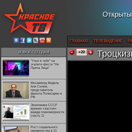
Открытый
ГЛАВНАЯ
ТЕЛЕВИДЕНИЕ
Р
Троцкизм
НОВОЕ СЕГОДНЯ
+20
"Утро в тебе" на
эгалите-фесте "Не
Пряча Лица"
Мохаммед Фидель
Али Селем,
представитель
фронта Полисарио в
РФ
Экономика СССР
времен «застоя»:
жажда планомерности
(часть 2)
Рост социального
неравенства в 21