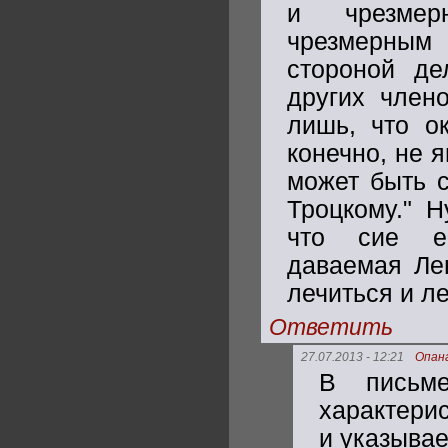
и чрезмер
чрезмерным
стороной де
других член
лишь, что о
конечно, не 
может быть с
Троцкому." Н
что сие е
даваемая Лен
лечиться и ле
Ответить
27.07.2013 - 12:21
Опан
В письм
характери
и указывае