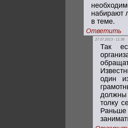
необходимо
набирают л
в теме.
Ответить
27.07.2013 - 11:36
Так е
органи
обраща
Известн
один и
грамотн
должны 
толку с
Раньше
занимат