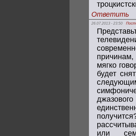
троцкистск
Ответить
26.07.2013 - 23:50
Пост
Представ
телевиден
современн
причинам, 
мягко гово
будет сня
следующим
симфониче
джазово
единствен
получитс
рассчитыв
или сем