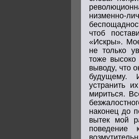
революционна
низменно-лич
беспощадност
чтоб постав
«Искры». Мо
не только у
тоже высоко
выводу, что 
будущему. 
устранить и
мириться. Вс
безжалостно
наконец до п
вытек мой р
поведение 
возмутитель