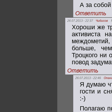
А за собой
Ответить
26.07.2013 - 22:37
Чибисов
Хороши же тр
активиста н
междометий,
больше, чем
Троцкого ни 
повод задумат
Ответить
26.07.2013 - 22:46
Опан
Я думаю чт
гости и сн
:-)
Полагаю п