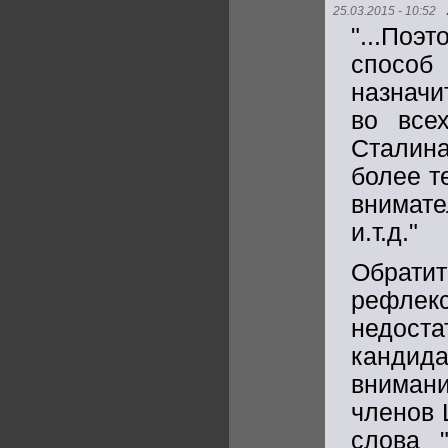
25.03.2015 - 10:52
"...По
способ
назначи
во все
Сталин
более т
внимат
и.т.д."
Обрати
рефлек
недост
кандид
вниман
членов 
слова 