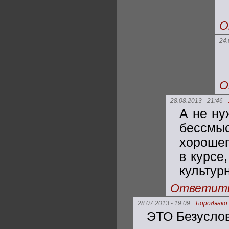
О
24.
О
28.08.2013 - 21:46
А не ну
бессмы
хорошег
в курсе
культур
Ответит
28.07.2013 - 19:09
Бородянко
ЭТО Безуслов