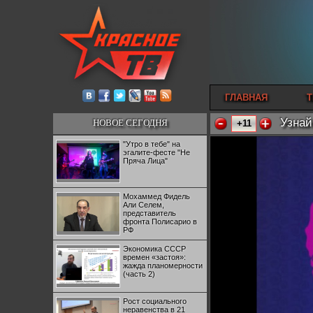
ГЛАВНАЯ
Т
Узнай
НОВОЕ СЕГОДНЯ
+11
"Утро в тебе" на
эгалите-фесте "Не
Пряча Лица"
Мохаммед Фидель
Али Селем,
представитель
фронта Полисарио в
РФ
Экономика СССР
времен «застоя»:
жажда планомерности
(часть 2)
Рост социального
неравенства в 21