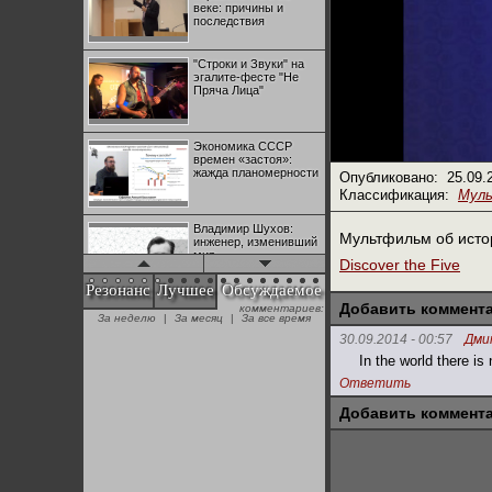
веке: причины и
последствия
"Строки и Звуки" на
эгалите-фесте "Не
Пряча Лица"
Экономика СССР
времен «застоя»:
жажда планомерности
Опубликовано:
25.09.
Классификация:
Мул
Владимир Шухов:
Мультфильм об истор
инженер, изменивший
мир
Discover the Five
Резонанс
Лучшее
Обсуждаемое
Добавить коммент
комментариев:
"Аркадий Коц" на
За неделю
|
За месяц
|
За все время
эгалите-фесте "Не
Пряча Лица"
30.09.2014 - 00:57
Дми
In the world there is
Ответить
Контрапункты
глобализации:
Добавить коммент
геополитэкономическ
ий анализ
100 лет Ноябрьской
революции в