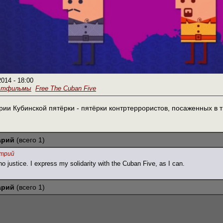
2014 - 18:00
ьтфильмы
Free The Cuban Five
ии Кубинской пятёрки - пятёрки контртеррористов, посаженных в
арий
(всего 1)
трий
 no justice. I express my solidarity with the Cuban Five, as I can.
арий
(всего 1)