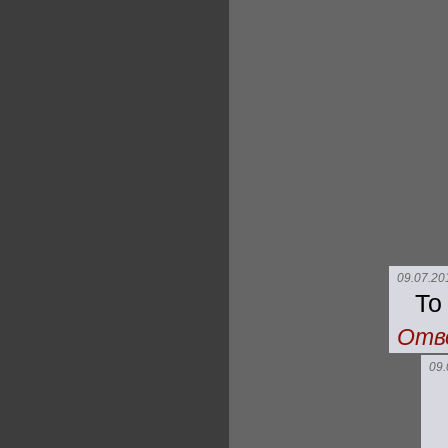
09.07.20
То
Отв
09.