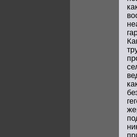
ка
во
не
га
Ка
т
пр
се
ве
ка
бе
ге
же
по
ни
пр