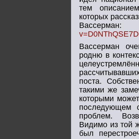
тем описанием
которых рассказ
Вассе
v=D0NThQSE7
Вассерман оче
родню в контек
целеустремл
рассчитывавших
поста. Собстве
такими же заме
которыми может
последующем с
проблем. Воз
Видимо из той ж
был перестрое