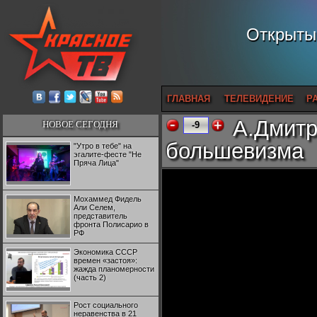
Открытый
ГЛАВНАЯ
ТЕЛЕВИДЕНИЕ
Р
А.Дмитр
НОВОЕ СЕГОДНЯ
-9
большевизма
"Утро в тебе" на
эгалите-фесте "Не
Пряча Лица"
Мохаммед Фидель
Али Селем,
представитель
фронта Полисарио в
РФ
Экономика СССР
времен «застоя»:
жажда планомерности
(часть 2)
Рост социального
неравенства в 21