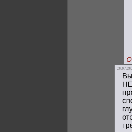
О
10.07.20
Вы
Н
пр
сп
гл
от
тр