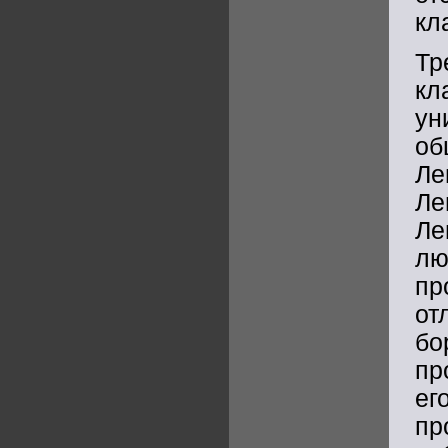
кл
Тр
кл
ун
об
Ле
Ле
Ле
лю
пр
от
бо
пр
е
пр