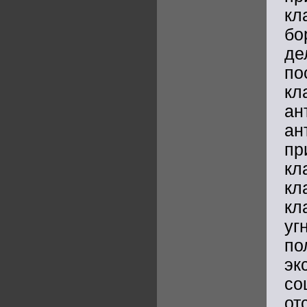
кл
бо
де
по
кл
а
ан
п
кл
кл
кл
уг
по
э
со
от