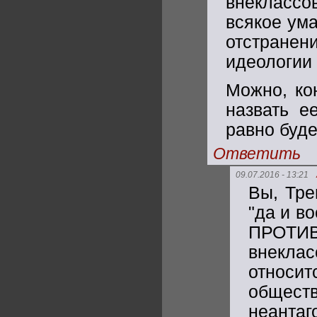
внеклассо
всякое ум
отстранен
идеологии 
Можно, ко
назвать е
равно буде
Ответить
09.07.2016 - 13:21
Вы, Тре
"да и в
ПРОТИВ
внеклас
относ
общес
неантаг