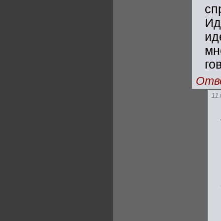
сп
Ид
и
мн
го
Отв
11.