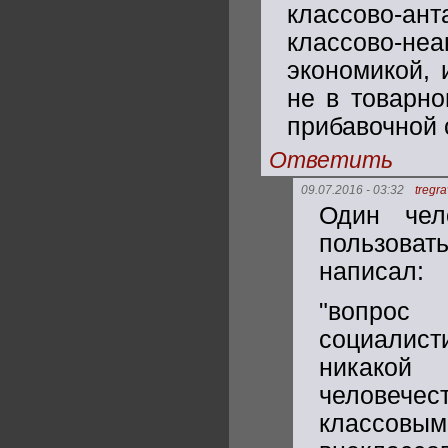
классово-ан
классово-не
экономикой, 
не в товарно
прибавочной 
Ответить
09.07.2016 - 03:32
tregr
Один чел
пользоват
написал:
"вопрос
социалист
никакой 
человечес
классовым