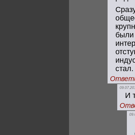
Сраз
общес
круп
были 
инте
отст
инду
стал.
Ответ
09.07.20
И 
Отв
09.