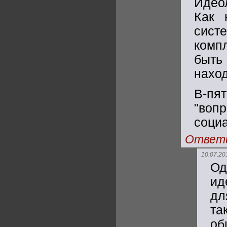
Идео
Как 
сист
комп
быть
наход
В-пя
"воп
социа
Ответ
10.07.20
Од
ид
дл
та
об