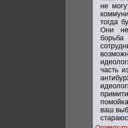
не могу
коммуни
тогда б
Они не
борьба
сотрудн
возмож
идеолог
часть и
антибур
идеол
примити
помойка
ваш выб
стараюс
Ответит