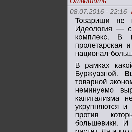
Ответить
08.07.2016 - 22:16
Товарищи не в
Идеология — с
комплекс. В
пролетарская и
национал-больш
В рамках како
Буржуазной. В
товарной эконо
неминуемо выр
капитализма н
укрупняются и 
против котор
большевики. И
растёт. Да и кто