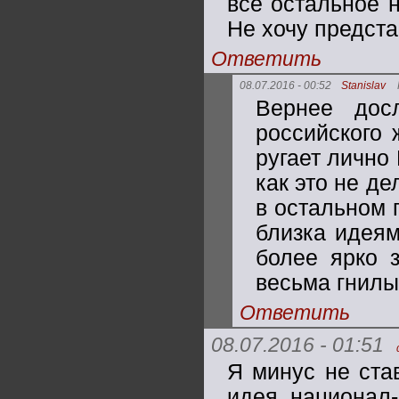
всё остальное н
Не хочу предста
Ответить
08.07.2016 - 00:52
Stanislav
Вернее дос
российского
ругает лично
как это не д
в остальном 
близка идеям
более ярко з
весьма гнил
Ответить
08.07.2016 - 01:51
Я минус не ста
идея национал-