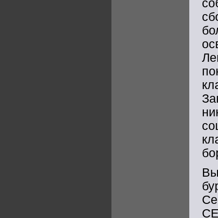
со
сб
бо
ос
Ле
по
кл
За
ни
со
кл
бо
Вы
бу
Се
СЕ