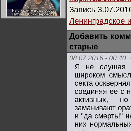
Германии:
парламентская
Запись 3.07.201
демократия или
Не сгорайте до выборов
Не сгорайте до выборов
диктатура
Путина! Юрий Нерсесов
Путина! Юрий Нерсесов
пролетариата?
Деятельность
Ленинградское 
Хрущёва в 50-е годы.
Владимир Соловейчик
Добавить комм
Какова цена победы
СССР в Великой
старые
Отечественной? Олег
Двуреченский о
потерянной
08.07.2016 - 00:40
революционности
Я не слушая 
широком смысле
секта оскверня
соединяя ее с н
активных, н
заманивают ора
и "да смерть!" 
них нормальных