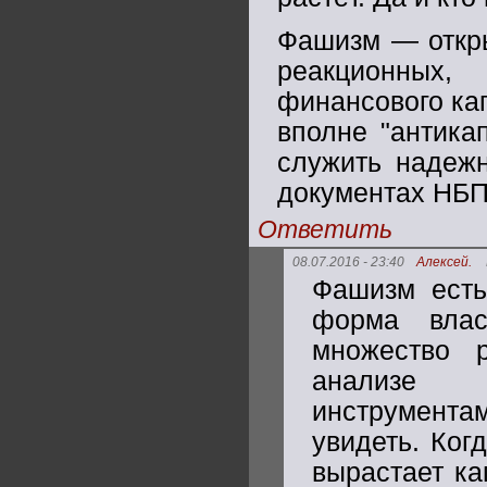
Фашизм — откры
реакционных
финансового ка
вполне "антика
служить надеж
документах НБП 
Ответить
08.07.2016 - 23:40
Алексей.
Фашизм есть
форма влас
множество 
анализе 
инструмента
увидеть. Ког
вырастает ка