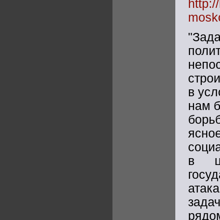
http:
mosko
"Зад
поли
неп
стро
в усл
нам 
борь
ясно
соци
в ц
госу
атак
зада
рядом