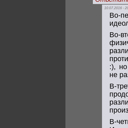
10.07.2016 - 2
Во-п
идеол
Во-в
физи
разл
прот
:), 
не р
В-тр
прод
раз
произ
В-че