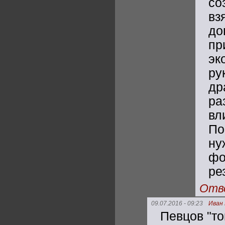
со
вз
до
пр
эк
ру
др
ра
вл
По
ну
фо
ре
Отв
09.07.2016 - 09:23
Иван
Певцов "то