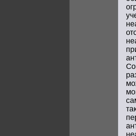
ог
уч
не
о
не
пр
ан
Со
ра
мо
м
са
та
пе
ан
не