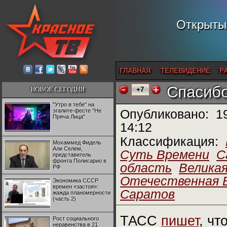
Открытый
ГЛАВНАЯ
ТЕЛЕВИДЕНИЕ
Р
Спасибо
НОВОЕ СЕГОДНЯ
+7
"Утро в тебе" на
эгалите-фесте "Не
Опубликовано:
1
Пряча Лица"
14:12
Классификация:
Мохаммед Фидель
Али Селем,
Суть Времени
С
представитель
фронта Полисарио в
область
Велика
РФ
Отечественная 
Экономика СССР
времен «застоя»:
Саратов
жажда планомерности
(часть 2)
ТАСС
пишет
, чт
Рост социального
неравенства в 21