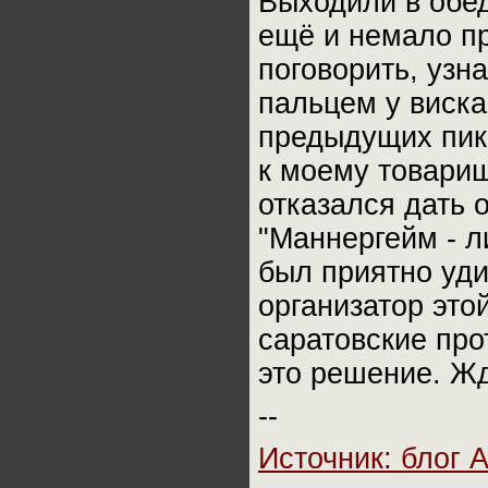
Выходили в обе
ещё и немало пр
поговорить, узн
пальцем у виска
предыдущих пик
к моему товарищ
отказался дать 
"Маннергейм - л
был приятно уди
организатор это
саратовские про
это решение. Жд
--
Источник: блог 