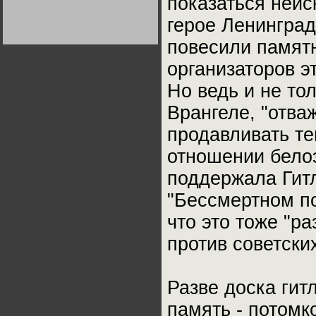
показаться неис
Германии:
парламентская
герое Ленингра
демократия или
диктатура
пролетариата?
повесили памятн
Деятельность
Хрущёва в 50-е годы.
Владимир Соловейчик
организаторов э
Но ведь и не то
Какова цена победы
СССР в Великой
Врангеле, "отва
Отечественной? Олег
Двуреченский о
продавливать те
потерянной
революционности
отношении бело
поддержала Гит
"Бессмертном п
что это тоже "р
против советских
Разве доска гит
память - потомк