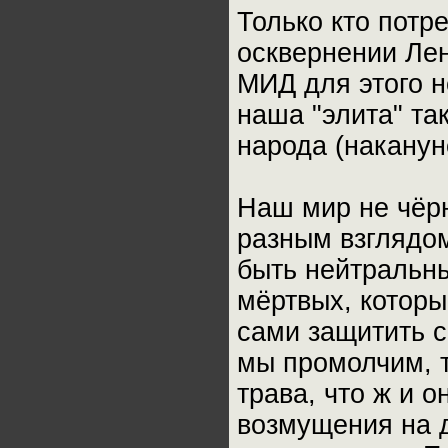
Только кто потр
осквернении Ле
МИД для этого н
наша "элита" та
народа (наканун
Наш мир не чёр
разным взглядом
быть нейтральны
мёртвых, которы
сами защитить с
мы промолчим, т
трава, что ж и о
возмущения на д