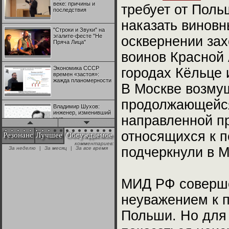
веке: причины и
требует от Поль
последствия
наказать виновн
"Строки и Звуки" на
эгалите-фесте "Не
осквернении за
Пряча Лица"
воинов Красной
Экономика СССР
городах Кёльце 
времен «застоя»:
жажда планомерности
В Москве возму
продолжающейся
Владимир Шухов:
инженер, изменивший
направленной п
мир
относящихся к п
Резонанс
Лучшее
Обсуждаемое
комментариев:
"Аркадий Коц" на
подчеркнули в 
За неделю
|
За месяц
|
За все время
эгалите-фесте "Не
Пряча Лица"
МИД РФ соверше
Контрапункты
глобализации:
геополитэкономическ
неуважением к п
ий анализ
Польши. Но для
100 лет Ноябрьской
революции в