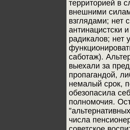
территорией в с
внешними силам
взглядами; нет 
антинацистски и
радикалов; нет 
функционировать
саботаж). Альте
выехали за пред
пропагандой, ли
немалый срок, п
обезопасила себ
полномочия. Ос
"альтернативных
числа пенсионер
советское воспи