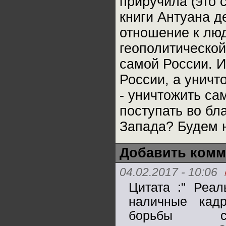
приручила (это 
книги Антуана д
отношение к лю
геополитической
самой России. И
России, а уничто
- уничтожить са
поступать во бл
Запада? Будем н
Добавить комм
04.02.2017 - 10:06
Цитата :" Реал
наличные кад
борьбы с 