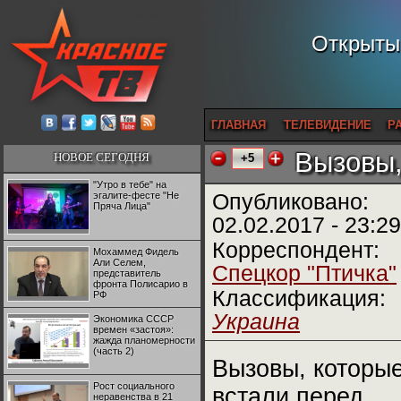
Открытый
ГЛАВНАЯ
ТЕЛЕВИДЕНИЕ
Р
Вызовы,
НОВОЕ СЕГОДНЯ
+5
"Утро в тебе" на
эгалите-фесте "Не
Опубликовано:
Пряча Лица"
02.02.2017 - 23:29
Корреспондент:
Мохаммед Фидель
Али Селем,
Спецкор "Птичка"
представитель
фронта Полисарио в
Классификация:
РФ
Украина
Экономика СССР
времен «застоя»:
жажда планомерности
(часть 2)
Вызовы, которы
Рост социального
встали перед
неравенства в 21