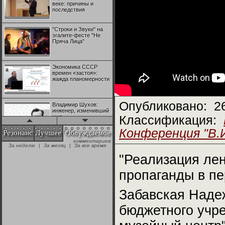
веке: причины и
последствия
"Строки и Звуки" на
эгалите-фесте "Не
Пряча Лица"
Экономика СССР
времен «застоя»:
жажда планомерности
Опубликовано:
2
Владимир Шухов:
инженер, изменивший
мир
Классификация:
Конференция "В.
Резонанс
Лучшее
Обсуждаемое
комментариев:
"Аркадий Коц" на
За неделю
|
За месяц
|
За все время
эгалите-фесте "Не
Пряча Лица"
"Реализация ле
пропаганды в пе
Контрапункты
глобализации:
Забавская Наде
геополитэкономическ
ий анализ
бюджетного учре
100 лет Ноябрьской
революции в