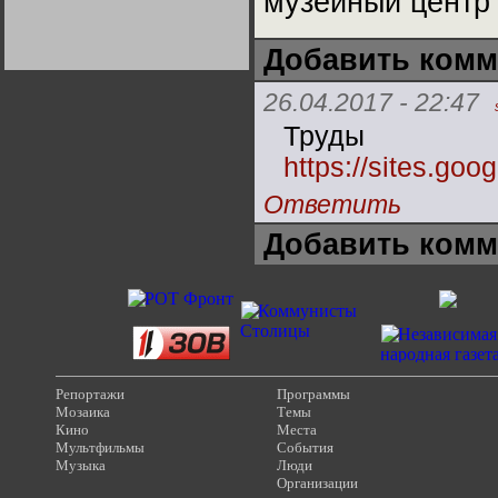
музейный центр"
Германии:
парламентская
демократия или
диктатура
Добавить комм
пролетариата?
Деятельность
Хрущёва в 50-е годы.
Владимир Соловейчик
26.04.2017 - 22:47
Труды
Какова цена победы
https://sites.goo
СССР в Великой
Отечественной? Олег
Двуреченский о
Ответить
потерянной
революционности
Добавить комм
Репортажи
Программы
Мозаика
Темы
Кино
Места
Мультфильмы
События
Музыка
Люди
Организации