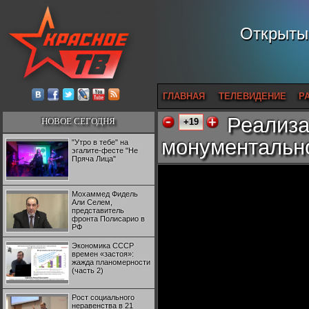
Открытый
ГЛАВНАЯ
ТЕЛЕВИДЕНИЕ
Р
Реализа
НОВОЕ СЕГОДНЯ
+19
монументально
"Утро в тебе" на
эгалите-фесте "Не
Пряча Лица"
Мохаммед Фидель
Али Селем,
представитель
фронта Полисарио в
РФ
Экономика СССР
времен «застоя»:
жажда планомерности
(часть 2)
Рост социального
неравенства в 21