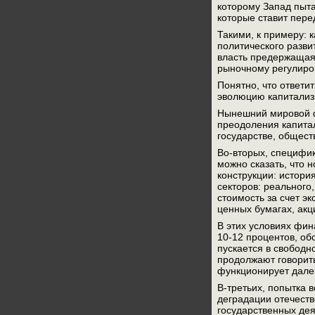
которому Запад пыта
которые ставит пере
Такими, к примеру: 
политического разви
власть предержащая,
рыночному регулир
Понятно, что ответи
эволюцию капитализ
Нынешний мировой ф
преодоления капитал
государстве, общест
Во-вторых, специфик
можно сказать, что 
конструкции: истори
секторов: реального
стоимость за счет э
ценных бумагах, акц
В этих условиях фин
10-12 процентов, об
пускается в свободн
продолжают говорить
функционирует дале
В-третьих, попытка 
деградации отечеств
государственных дея