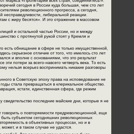
 от Маркса «Пролетарии всех стран, соединяйтесь!».
воречий сегодня в России куда большая, чем сто лет
носителями революционного прогресса, а сегодня,
ой несправедливости, либеральной реакции.
там с жиру бесятся». И это отражение в массовом
олицей и остальной частью России, но и между
инство с протянутой рукой стоят у Кремля и
то есть обнищание в сфере не только имущественной,
десь серьезное отличие от того, что имелось сто лет
вался и вполне с основаниями, что это результат
 эти потери за всего-навсего четверть века. То есть
этому нельзя всерьез воспринимать никакие разговоры
анного в Советскую эпоху права на исповедование не
е годы стала превращаться в клерикальное общество.
врация, кстати, единственная сфера, где режим
у свидетельство последние майские дни, которые я не
яет говорить о повторяемости предреволюционной, еще
бы быть субъектом сегодняшних революционных
вторяемость в объективных процессах, но и в
может, и в таком случае не удастся.