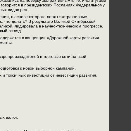
казались на поверку экстрактивными, т.е. институтами
од говорится в президентских Посланиях Федеральному
ых видов рент.
ения, в основе которого лежат экстрактивные
с: что делать? В результате Великой Октябрьской
ликой, лидировала в научно-техническом прогрессе,
вый взгляд.
содержатся в концепции «Дорожной карты развития
оменты.
аропроизводителей в торговые сети на всей
 подготовки к новой выборной кампании.
 и токсичных инвестиций от инвестиций развития.
ых валют.