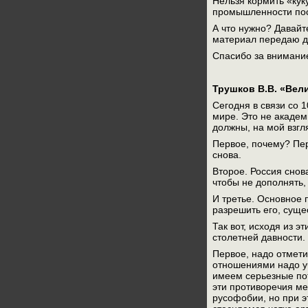
Нельзя кормить «кук
промышленности пос
А что нужно? Давайт
материал передаю д
Спасибо за внимани
Трушков В.В. «Вел
Сегодня в связи со 
мире. Это не академ
должны, на мой взгл
Первое, почему? Пер
снова.
Второе. Россия снов
чтобы не дополнять,
И третье. Основное 
разрешить его, суще
Так вот, исходя из 
столетней давности.
Первое, надо отмети
отношениями надо уч
имеем серьезные пот
эти противоречия м
русофобии, но при э