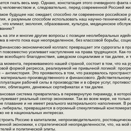
ется гнать весь мир. Однако, констатация этого очевидного факта
д человечеством и, следовательно, перед современной Россией жи
какое будущее нас ожидает, способно ли современное российское р
тия, и разумным способом использовать наш научно-технический и,
 что климат, экология, образование, культура, медицинское обслу
ованию?
ть на эти и многие другие вопросы с позиции неолиберальных иде
ма в нечто пока еще неопределенное, без классовой борьбы, соци
инансово-экономический коллапс превращает эти суррогаты в пра
 повсеместно усиливает наступление на права трудящихся. Как-т
ве всеобщего благоденствия, шведском социализме и так далее, и 
а момента, переживаемого нашей страной, состоит в том, что на р
новой формой регресса, реализуемой не привычной логикой: прогрес
я – антиистория. Это проявилось в том, что разорвалось пространс
, материально-производственного и финансового. Действительному
ксплуатации рабочей силы в производстве и в сфере услуг, противо
иях, облигациях, денежных сертификатах и так далее.
ансовая система превратилась в перевернутую пирамиду, в которой
служивает реальный сектор экономики. Так во всем мире, не только
ое плавание и не имеет реального материального наполнения. В рез
 либералы, превращается в огромный спекулятивный конгломерат, 
ко не в национальных интересах.
встроить Россию в капитализм, непроизводительного, ростовщическ
енной экономики, к стратегической неопределенности, что, на мой
телей и политической элиты.