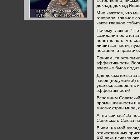
Естественно, письме
Германии:
доклад, доклад Иван
парламентская
демократия или
Не сгорайте до выборов
Не сгорайте до выборов
Мне кажется, что мы
диктатура
Путина! Юрий Нерсесов
Путина! Юрий Нерсесов
говорили, главное с
пролетариата?
Деятельность
какое главное событ
Хрущёва в 50-е годы.
Владимир Соловейчик
Почему главная? Пот
созидания богатства
понятно чего, что с
Какова цена победы
лишиться чести, нужн
СССР в Великой
Отечественной? Олег
поставил и практиче
Двуреченский о
потерянной
Причем, та экономик
революционности
эффективности. Вооб
впервые была поднят
Для доказательства 
часов (подумайте!) 
удалось завершить и
эффективности!
Вспомним Советский 
промышленности и н
многих стран мира, о
А что сейчас? За по
Советского Союза н
В чем, на мой взгля
отечественных присп
XXI века исчезла ок