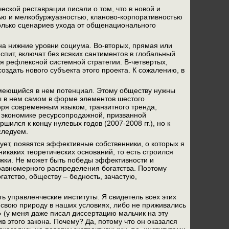
еской реставрации писали о том, что в новой и
стью и мелкобуржуазностью, кланово-корпоративностью
олько сценариев ухода от общенационального
 на нижние уровни социума. Во-вторых, прямая или
спит, включат без всяких сантиментов в глобальный
ия рефлексной системной стратегии. В-четвертых,
здать нового субъекта этого проекта. К сожалению, в
имеющийся в нем потенциал. Этому обществу нужны
ы в нем самом в форме элементов шестого
оря современным языком, транзитного тренда,
 экономике ресурсопродажной, призванной
ился к концу нулевых годов (2007-2008 гг.), но к
следуем.
зует, появятся эффективные собственники, о которых я
 никаких теоретических оснований, то есть строился
ржки. Не может быть победы эффективности и
равномерного распределения богатства. Поэтому
гатство, обществу – бедность, зачастую,
ть управленческие институты. Я свидетель всех этих
и свою природу в наших условиях, либо не приживались
» (у меня даже писал диссертацию мальчик на эту
ив этого закона. Почему? Да, потому что он оказался