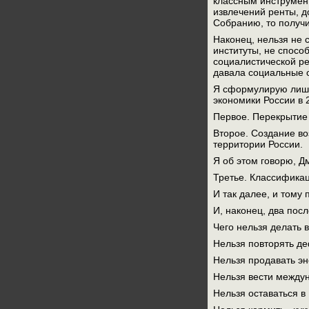
классным инструмент
извлечений ренты, д
Собранию, то получ
Наконец, нельзя не 
институты, не спосо
социалистической ре
давала социальные о
Я сформулирую лишь
экономики России в 
Первое. Перекрытие 
Второе. Создание во
территории России.
Я об этом говорю, Д
Третье. Классификац
И так далее, и тому 
И, наконец, два пос
Чего нельзя делать 
Нельзя повторять деф
Нельзя продавать э
Нельзя вести между
Нельзя оставаться в