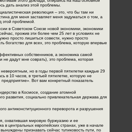
о мотивам этого доклада, опираясь на наш основной
сь дать анализ этой проблемы.
циалистическая революция – это, что бы там ни
стина для меня заставляет меня задуматься о том, а
д этой проблемой.
ссии в Советском Союзе новой экономики, экономики
сейчас, прожив эти более чем 25 лет в условиях не
Нужно просто лишиться совести, нужно просто
ать богатство для всех, это проблема, которую впервые
эффективных собственников, а экономика самой
 не дадут мне соврать), это проблема, которая
я невероятным, но в годы первой пятилетки каждые 29
ь в 10 часов, в третьей пятилетке, которую не
е предприятие». Вот вам конкретный показатель
лидерство в Космосе, создание атомной
го развития, социально привлекательная держава для
ского антиконституционного переворота и разрушения
рия, охватившая мировую буржуазию и ее
а в центральных европейских странах, уже в начале
вынуждены признавать сейчас тупиковость пути, по