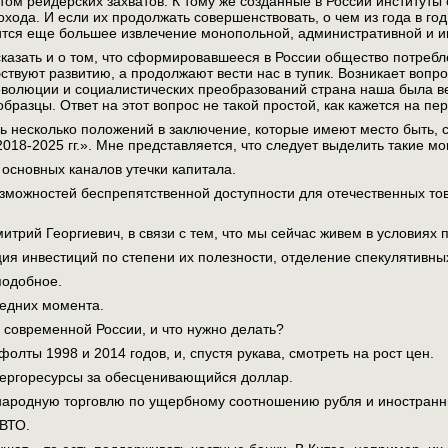
ом рейдерских захватов. К тому же созданные в России институты о
охода. И если их продолжать совершенствовать, о чем из года в г
ится еще большее извлечение монопольной, административной и ин
сказать и о том, что сформировавшееся в России общество потребл
бствуют развитию, а продолжают вести нас в тупик. Возникает вопро
волюции и социалистических преобразований страна наша была ве
бразцы. Ответ на этот вопрос не такой простой, как кажется на пер
 несколько положений в заключение, которые имеют место быть, 
2018-2025 гг.». Мне представляется, что следует выделить такие м
основных каналов утечки капитала.
зможностей беспрепятственной доступности для отечественных тов
митрий Георгиевич, в связи с тем, что мы сейчас живем в условиях
ия инвестиций по степени их полезности, отделение спекулятивных
подобное.
ледних момента.
в современной России, и что нужно делать?
олты 1998 и 2014 годов, и, спустя рукава, смотреть на рост цен.
нергоресурсы за обесценивающийся доллар.
народную торговлю по ущербному соотношению рубля и иностранн
 ВТО.