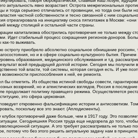
тикулировать, говоря бюрократически, славный наш лозунг, идущий
его актуальность явно возрастает. Острота межрегиональных проти
ицы и тогда серьезно отличались от провинции, но тогда они были 
евластия частной собственности и тесно связанной с ним социальн
сия отреагировала на инициативу сноса пятиэтажек в Москве: «они 
ий между столицей и остальной части страны.
врации капитализма обострились противоречия не только между ст
и. Идет стабильный процесс сокращения регионов-доноров. Больш
 как-то выживать.
ую остроту приобрело абсолютно социальное обнищание россиян, 
лагосостояния, но и в сфере социально-культурного бытия. Причем з
 уровень образования, медицинского обслуживания и т.д. рассматри
результат всей предыдущей долгой истории. Сегодня мы получили все
дственно той власти, той системы, которая сегодня есть. И уже по
 возможности приспособления к ней, ее ремонта.
л бы отметить. Из общества истиной свободы совести, гарантиров
озных воззрений, но и атеистических взглядов, Россия в последни
ле продолжает политику правящего режима. Осуществляется реста
ституцию, это сфера церковная.
поведует откровенно фальсификацию истории и антисоветизм. Том
ровать, поскольку все это знают. (Аплодисменты).
у клубок противоречий даже больше, чем в 1917 году. Это позвол
ситуации. Сегодняшняя Россия труда еще недозрела до того, что
еволюционной ситуации. А это требует рассматривать не только по
е, потому что без этого решить актуальную задачу нам в принципе, 