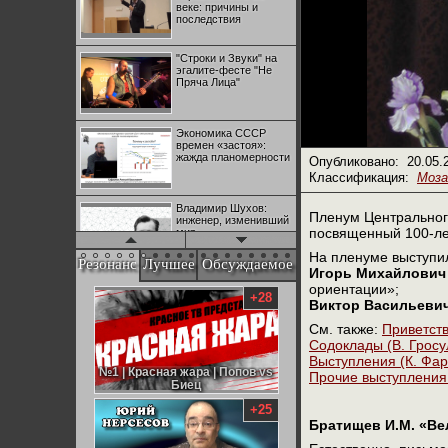
веке: причины и
последствия
"Строки и Звуки" на
эгалите-фесте "Не
Пряча Лица"
Экономика СССР
времен «застоя»:
жажда планомерности
Опубликовано:
20.05.
Классификация:
Моза
Владимир Шухов:
Пленум Центральног
инженер, изменивший
посвященный 100-ле
мир
На пленуме выступи
Резонанс
Лучшее
Обсуждаемое
Игорь Михайлович
"Аркадий Коц" на
ориентации»;
эгалите-фесте "Не
+28
Виктор Васильеви
Пряча Лица"
См. также:
Приветств
Содоклады (В. Гросу
Контрапункты
Выступления (К. Фар
глобализации:
№1 | Красная жара | Попов vs
№1 | Красная жара | Попов vs
Прочие выступления 
геополитэкономическ
Биец
Биец
ий анализ
+25
Братищев И.М. «Вел
100 лет Ноябрьской
революции в