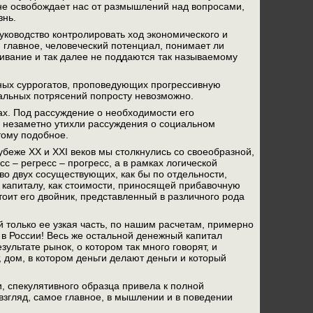
 не освобождает нас от размышлений над вопросами,
знь.
уководство контролировать ход экономического и
 главное, человеческий потенциал, понимает ли
живание и так далее не поддаются так называемому
йных суррогатов, проповедующих прогрессивную
альных потрясений попросту невозможно.
х. Под рассуждение о необходимости его
о незаметно утихли рассуждения о социальном
тому подобное.
убеже XX и XXI веков мы столкнулись со своеобразной,
с – регресс – прогресс, а в рамках логической
тво двух сосуществующих, как бы по отдельности,
 капиталу, как стоимости, приносящей прибавочную
стоит его двойник, представленный в различного рода
 только ее узкая часть, по нашим расчетам, примерно
 в России! Весь же остальной денежный капитал
ультате рынок, о котором так много говорят, и
дом, в котором деньги делают деньги и который
и, спекулятивного образца привела к полной
 взгляд, самое главное, в мышлении и в поведении