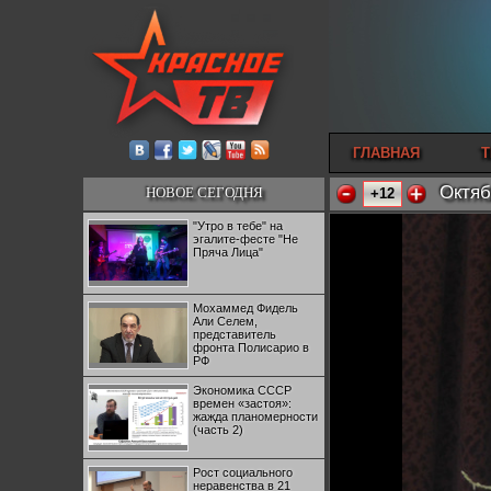
ГЛАВНАЯ
Т
Октяб
НОВОЕ СЕГОДНЯ
+12
"Утро в тебе" на
эгалите-фесте "Не
Пряча Лица"
Мохаммед Фидель
Али Селем,
представитель
фронта Полисарио в
РФ
Экономика СССР
времен «застоя»:
жажда планомерности
(часть 2)
Рост социального
неравенства в 21