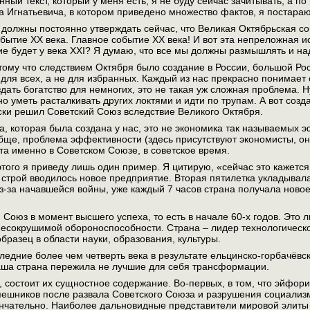
нный текст, который у меня есть, я не буду сейчас зачитывать, а п
а Игнатьевича, в котором приведено множество фактов, я постараю
 должны постоянно утверждать сейчас, что Великая Октябрьская со
обытие ХХ века. Главное событие ХХ века! И вот эта непреложная и
ие будет у века XXI? Я думаю, что все мы должны размышлять и на
ому что следствием Октября было создание в России, большой Ро
 для всех, а не для избранных. Каждый из нас прекрасно понимает 
оздать богатство для немногих, это не такая уж сложная проблема. 
о уметь расталкивать других локтями и идти по трупам. А вот созд
ски решил Советский Союз вследствие Великого Октября.
а, которая была создана у нас, это не экономика так называемых 
ще, проблема эффективности (здесь присутствуют экономисты, они
а именно в Советском Союзе, в советское время.
этого я приведу лишь один пример. Я цитирую, «сейчас это кажетс
в строй вводилось новое предприятие. Вторая пятилетка укладывалас
з-за начавшейся войны, уже каждый 7 часов страна получала ново
Союз в момент высшего успеха, то есть в начале 60-х годов. Это 
есокрушимой обороноспособности. Страна – лидер технологическо
бразец в области науки, образования, культуры.
следние более чем четверть века в результате ельцинско-горбачёв
аша страна пережила не лучшие для себя трансформации.
д, состоит их сущностное содержание. Во-первых, в том, что эйфо
ешников после развала Советского Союза и разрушения социализм
ончательно. Наиболее дальновидные представители мировой элиты 