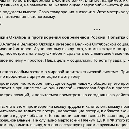
ушат», то есть поддерживать частные банки. В Китае, например, их
редниками, не замечать зашкаливающую сверхприбыльность финан
е подумаем вместе. Свою точку зрения я изложил. Этот материал у
ля включения в стенограмму.
е.
* * *
икий Октябрь и противоречия современной России. Попытка 
100-летием Великого Октября интерес к Великой Октябрьской соци
ический интерес. И уже поэтому в силу того, что мы исходим по кр
яд, посмотреть на эпоху Октября и сравнить ее с нынешней именно
вое почему – простое. Наша цель – социализм. То есть ту задачу
а стала слабым звеном в мировой капиталистической системе. При
 не продолжать аргументацию на эту тему.
противоречие, которое присуще сегодня нашему обществу, это про
ствует в принципе только один способ – классовая борьба и проле
этих трех позиций, и попытаемся посмотреть на сегодняшнюю дейст
ть, что в этом противоречии между трудом и капиталом, между п
итывать не только те потери, нарастающие потери, в области экон
ери и в других областях. В частности, сегодня снова Россия предст
ежнациональные. Не случайно мартовский Пленум ЦК КПРФ этого г
том надо иметь в виду, что она соседствует рядом с русским наци