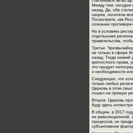
стесняемся четко ар
Между тем, сегодня 
назад. Да, обе стол
скорее, носители вс
Посмотрите, как Рос
сознании противореч
Но в условиях реста
отдельными регионам
правительства, чтобы
Третье. Чрезвычайн
не только в сфере б
назад. Тогда низкий
крепостного права, 
это продукт непосре
о необходимости или
Следующее, что хоте
только любых религи
Церковь в этом смыс
пошел на прямую ре
Второе. Церковь про
буду здесь иллюстри
В общем, в 2017 год
не революционной, 
процессов, но предр
субъективном фактор