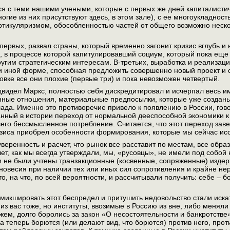
ся с теми нашими учеными, которые с первых же дней капиталистич
огие из них присутствуют здесь, в этом зале), с ее многоукладно
ртикуляризмом, обособленностью частей от общего возможно неск
-первых, развал страны, который временно загонит кризис вглубь и
, в процессе которой капитулировавший социум, который пока еще 
ругим стратегическим интересам. В-третьих, выработка и реализац
и иной форме, способная предложить совершенно новый проект и со
вке все они плохие (первые три) и пока невозможен четвертый.
едвидел Маркс, полностью себя дискредитировал и исчерпал весь 
нные отношения, материальные предпосылки, которые уже создан
лада. Именно это противоречие привело к появлению в России, гов
нный в истории переход от нормальной дееспособной экономики к
его бессмысленное потребление. Считается, что этот переход заверш
изиса приобрел особенности формирования, которые мы сейчас ис
уверенность и расчет, что рынок все расставит по местам, все обра
чет, как мы всегда утверждали, мы, «русовцы», не имели под собой
м не были учтены транзакционные (косвенные, сопряженные) изде
новесия при наличии тех или иных сил сопротивления и крайне не
, на что, по всей вероятности, и рассчитывали получить: себе – бо
 смикшировать этот беспредел и притушить недовольство стали иска
 из вас тоже, но институты, ввозимые в Россию из вне, либо менял
жем, долго боролись за закон «О несостоятельности и банкротстве
 а теперь борются (или делают вид, что борются) против него, прот