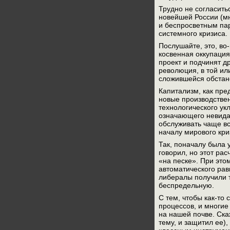
Трудно не согласить
новейшей России (мн
и беспросветным па
системного кризиса.
Послушайте, это, во
косвенная оккупация
проект и подчинят д
революция, в той ил
сложившейся обстано
Капитализм, как пр
новые производстве
технологического ук
означающего невида
обслуживать чаще вс
началу мирового кр
Так, поначалу была 
говорил, но этот рас
«на песке». При это
автоматического рав
либералы получили то
беспредельную.
С тем, чтобы как-то
процессов, и многие
на нашей почве. Ска
тему, и защитил ее),