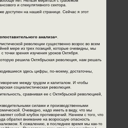
 вообще нет. Нельзя мириться с грабежом
сового и спекулятивного сектора.
же доступен на нашей странице. Сейчас я этот
сопоставительного анализа»
.
алистической революции существенно возрос во всем
айней мере из трех позиций, которые очевидны, мы
 с точки зрения изучения уроков Октября.
, которую решила Октябрьская революция, нам решать
водившиеся здесь цифры, по-моему, достаточны,
тиворечие между трудом и капиталом. И чтобы
тарская социалистическая революция.
вительность, сравнивая ее с Октябрьской революцией,
роизводительными силами и производственными
омической. Очевидно, надо иметь в виду, что мы
авляет собой клубок противоречий. Начнем с того, что
ода обратил внимание на возросшую опасность
онализмом. К сожалению, в последнее время мы как-то