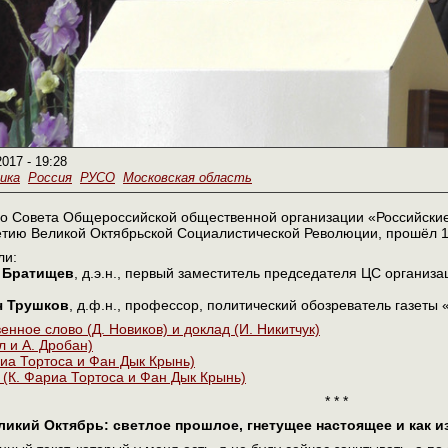
2017 - 19:28
ика
Россия
РУСО
Московская область
о Совета Общероссийской общественной организации «Российские
тию Великой Октябрьской Социалистической Революции, прошёл 13
ли:
 Братищев
, д.э.н., первый заместитель председателя ЦС организ
ч Трушков
, д.ф.н., профессор, политический обозреватель газеты 
енное слово (Д. Новиков) и доклад (И. Никитчук)
л и А. Дробан)
иа Тортоса и Фан Дык Крынь)
(К. Фариа Тортоса и Фан Дык Крынь)
* * *
икий Октябрь: светлое прошлое, гнетущее настоящее и как из