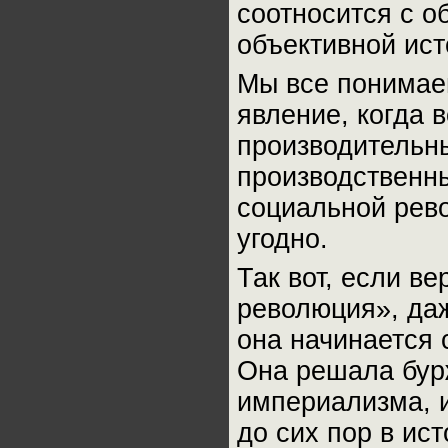
соотносится с о
объективной ис
Мы все понимае
явление, когда 
производительн
производственн
социальной рево
угодно.
Так вот, если в
революция», даж
она начинается 
Она решала бур
империализма, 
до сих пор в ис