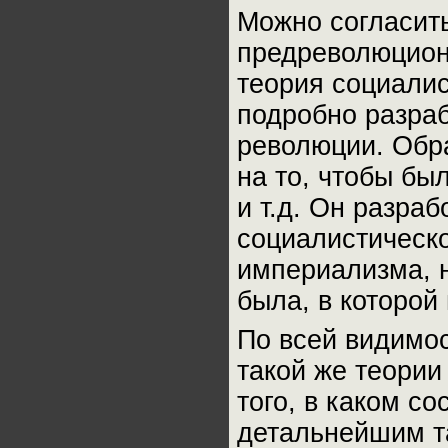
Можно согласить
предреволюционн
теория социалис
подробно разраб
революции. Обра
на то, чтобы бы
и т.д. Он разра
социалистическ
империализма, н
была, в которой
По всей видимос
такой же теории
того, в каком с
детальнейшим та