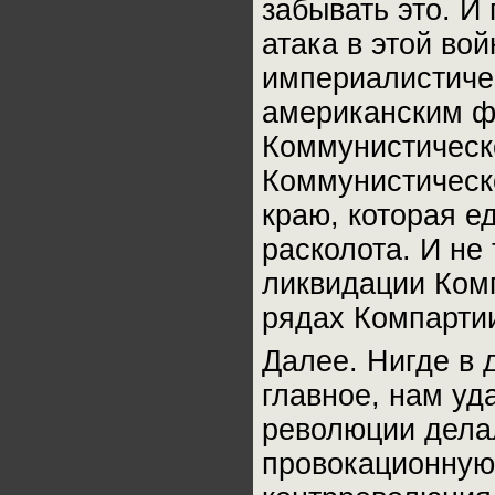
забывать это. И
атака в этой во
империалистичес
американским ф
Коммунистическ
Коммунистическ
краю, которая е
расколота. И не
ликвидации Комп
рядах Компартии
Далее. Нигде в 
главное, нам уд
революции делал
провокационную 