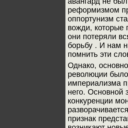
авангард не бы
реформизмом пр
оппортунизм ста
вожди, которые
они потеряли в
борьбу . И нам 
помнить эти сло
Однако, основн
революции было 
империализма п
него. Основной 
конкуренции мон
разворачиваетс
признак предста
возникают новы