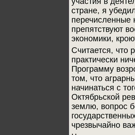
участия в деяте
стране, я убеди
перечисленные н
препятствуют во
экономики, крою
Считается, что 
практически нич
Программу возро
том, что аграрн
начинаться с то
Октябрьской рев
землю, вопрос б
государственных
чрезвычайно ва