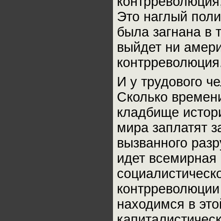
контрреволюция,
Это наглый поли
была загнана в 
выйдет ни амер
контрреволюция
И у трудового ч
Сколько времен
кладбище истори
мира заплатят з
вызванного разр
идет всемирная
социалистическ
контрреволюции 
находимся в это
капиталистичес