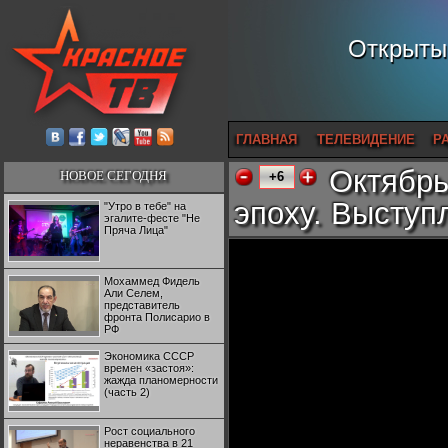
Открытый
ГЛАВНАЯ
ТЕЛЕВИДЕНИЕ
Р
Октябрь
НОВОЕ СЕГОДНЯ
+6
эпоху. Выступ
"Утро в тебе" на
эгалите-фесте "Не
Пряча Лица"
Мохаммед Фидель
Али Селем,
представитель
фронта Полисарио в
РФ
Экономика СССР
времен «застоя»:
жажда планомерности
(часть 2)
Рост социального
неравенства в 21