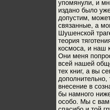
упомянули, и мн
издано было уже
допустим, может
связанные, а м
Шушенской траге
теория тяготени
космоса, и наш 
Они меня попро
всей нашей обще
тех книг, а вы с
дополнительно, 
внесение в соз
бы намного ниже
особо. Мы с вам
спасибо и той г