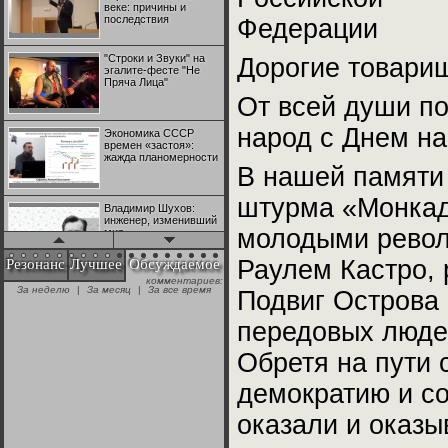
веке: причины и
последствия
Федерации
"Строки и Звуки" на
Дорогие товари
эгалите-фесте "Не
Пряча Лица"
От всей души по
народ с Днем на
Экономика СССР
времен «застоя»:
жажда планомерности
В нашей памяти 
штурма «Монкады
Владимир Шухов:
инженер, изменивший
молодыми револ
мир
Раулем Кастро, 
Резонанс
Лучшее
Обсуждаемое
комментариев:
"Аркадий Коц" на
За неделю
|
За месяц
|
За все время
Подвиг Острова
эгалите-фесте "Не
Пряча Лица"
передовых людей
Обретя на пути 
Контрапункты
глобализации:
геополитэкономическ
демократию и с
ий анализ
оказали и оказ
100 лет Ноябрьской
революции в