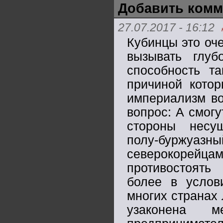
Добавить комм
27.07.2017 - 16:12
Кубинцы это оч
вызывать глу
способность та
причиной кото
империализм во
вопрос: А смогу
стороны несу
полу-буржуа
северокорей
противостоять
более в услов
многих странах 
узаконена 