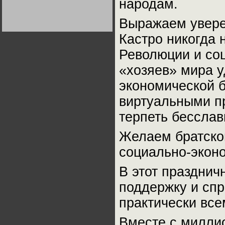
народам.
Германии:
парламентская
демократия или
Выражаем увере
диктатура
пролетариата?
Деятельность
Кастро никогда 
Хрущёва в 50-е годы.
Владимир Соловейчик
Революции и со
«хозяев» мира у
Какова цена победы
СССР в Великой
Отечественной? Олег
экономической 
Двуреченский о
потерянной
виртуальными пр
революционности
терпеть бесслав
Желаем братско
социально-эконо
В этот празднич
поддержку и сп
практически вс
Вместе с милли