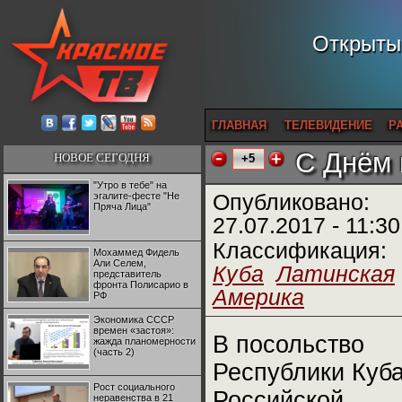
Открытый
ГЛАВНАЯ
ТЕЛЕВИДЕНИЕ
Р
С Днём 
НОВОЕ СЕГОДНЯ
+5
"Утро в тебе" на
эгалите-фесте "Не
Опубликовано:
Пряча Лица"
27.07.2017 - 11:30
Классификация:
Мохаммед Фидель
Али Селем,
Куба
Латинская
представитель
фронта Полисарио в
Америка
РФ
Экономика СССР
времен «застоя»:
В посольство
жажда планомерности
(часть 2)
Республики Куба
Рост социального
Российской
неравенства в 21