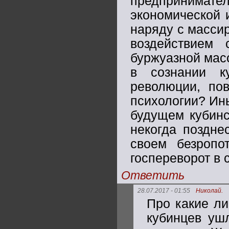
предпринимате
экономической 
наряду с масси
воздействием 
буржуазной мас
в сознании к
революции, по
психологии? Ин
будущем кубинс
некогда поздне
своем безропо
госпереворот в 
Ответить
28.07.2017 - 01:55
Николай.
Про какие л
кубинцев ушл