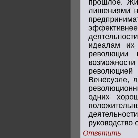
прошлое. Жиз
лишениями не
предприни
эффективн
деятельности
идеалам их 
революции 
возможност
революцией
Венесуэле, 
революционн
одних хоро
положител
деятельност
руководство 
Ответить