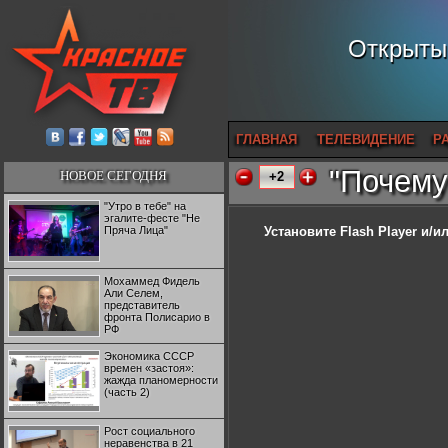
Открытый
ГЛАВНАЯ
ТЕЛЕВИДЕНИЕ
Р
"Почему
НОВОЕ СЕГОДНЯ
+2
"Утро в тебе" на
эгалите-фесте "Не
Пряча Лица"
Установите Flash Player
и/ил
Мохаммед Фидель
Али Селем,
представитель
фронта Полисарио в
РФ
Экономика СССР
времен «застоя»:
жажда планомерности
(часть 2)
Рост социального
неравенства в 21