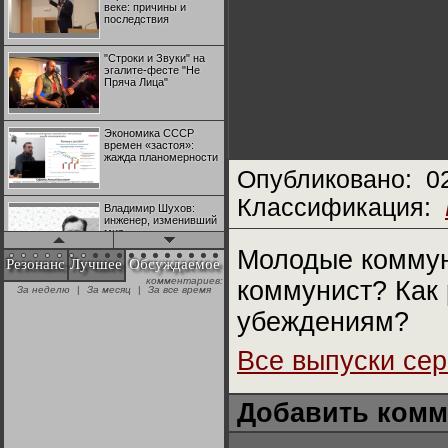
веке: причины и
последствия
"Строки и Звуки" на
эгалите-фесте "Не
Пряча Лица"
Экономика СССР
времен «застоя»:
жажда планомерности
Опубликовано:
0
Классификация:
Владимир Шухов:
инженер, изменивший
мир
Молодые коммун
Резонанс
Лучшее
Обсуждаемое
комментариев:
коммунист? Как 
"Аркадий Коц" на
За неделю
|
За месяц
|
За все время
эгалите-фесте "Не
Пряча Лица"
убеждениям?
Все выпуски се
Контрапункты
глобализации:
геополитэкономическ
ий анализ
Добавить комм
100 лет Ноябрьской
революции в