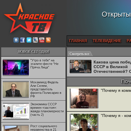
Открытый
ГЛАВНАЯ
ТЕЛЕВИДЕНИЕ
Р
НОВОЕ СЕГОДНЯ
Смотреть все
"Утро в тебе" на
Какова цена поб
эгалите-фесте "Не
СССР в Великой
Пряча Лица"
Отечественной? 
Двуреченский о
потерянной
Поч
Мохаммед Фидель
революционност
Али Селем,
представитель
"Почему я ком
фронта Полисарио в
РФ
Экономика СССР
времен «застоя»:
жажда планомерности
(часть 2)
"Почему я - ко
Рост социального
неравенства в 21