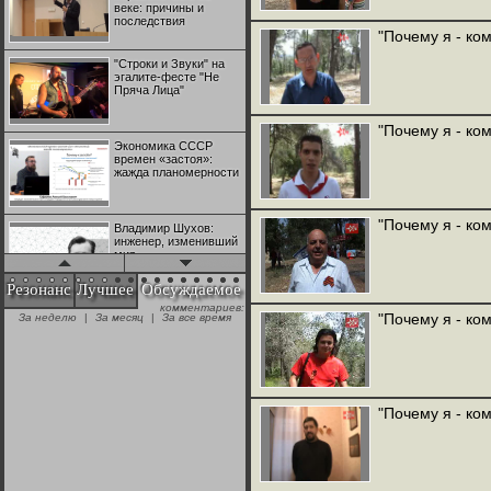
веке: причины и
последствия
"Почему я - ко
"Строки и Звуки" на
эгалите-фесте "Не
Пряча Лица"
"Почему я - ко
Экономика СССР
времен «застоя»:
жажда планомерности
"Почему я - ко
Владимир Шухов:
инженер, изменивший
мир
Резонанс
Лучшее
Обсуждаемое
комментариев:
"Аркадий Коц" на
"Почему я - ко
За неделю
|
За месяц
|
За все время
эгалите-фесте "Не
Пряча Лица"
Контрапункты
глобализации:
"Почему я - ко
геополитэкономическ
ий анализ
100 лет Ноябрьской
революции в