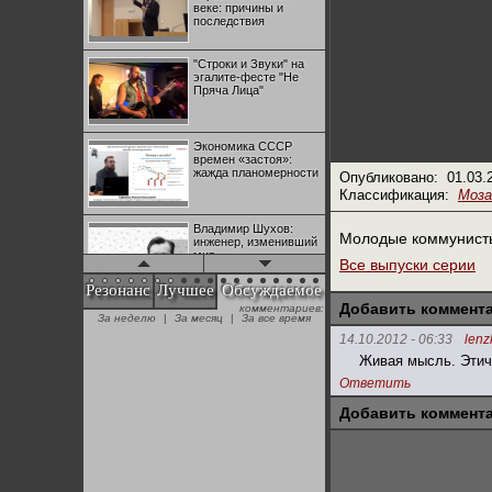
веке: причины и
последствия
"Строки и Звуки" на
эгалите-фесте "Не
Пряча Лица"
Экономика СССР
времен «застоя»:
жажда планомерности
Опубликовано:
01.03.
Классификация:
Моза
Владимир Шухов:
Молодые коммунисты
инженер, изменивший
мир
Все выпуски серии
Резонанс
Лучшее
Обсуждаемое
Добавить коммент
комментариев:
"Аркадий Коц" на
За неделю
|
За месяц
|
За все время
эгалите-фесте "Не
Пряча Лица"
14.10.2012 - 06:33
lenz
Живая мысль. Этич
Ответить
Контрапункты
глобализации:
Добавить коммент
геополитэкономическ
ий анализ
100 лет Ноябрьской
революции в