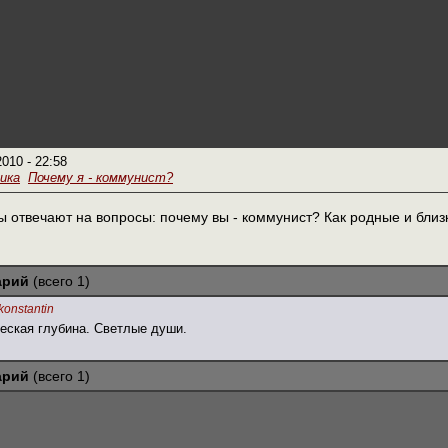
2010 - 22:58
ика
Почему я - коммунист?
 отвечают на вопросы: почему вы - коммунист? Как родные и близ
арий
(всего 1)
konstantin
еская глубина. Светлые души.
арий
(всего 1)