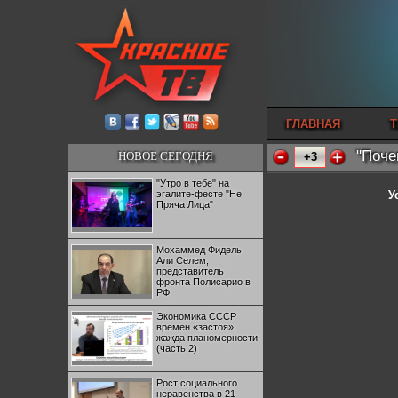
ГЛАВНАЯ
Т
"Поче
НОВОЕ СЕГОДНЯ
+3
"Утро в тебе" на
эгалите-фесте "Не
У
Пряча Лица"
Мохаммед Фидель
Али Селем,
представитель
фронта Полисарио в
РФ
Экономика СССР
времен «застоя»:
жажда планомерности
(часть 2)
Рост социального
неравенства в 21