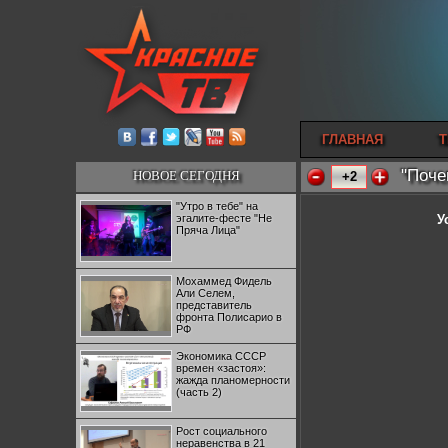
ГЛАВНАЯ
Т
"Поче
НОВОЕ СЕГОДНЯ
+2
"Утро в тебе" на
эгалите-фесте "Не
У
Пряча Лица"
Мохаммед Фидель
Али Селем,
представитель
фронта Полисарио в
РФ
Экономика СССР
времен «застоя»:
жажда планомерности
(часть 2)
Рост социального
неравенства в 21