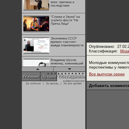
веке: причины и
последствия
"Строки и Звуки" на
эгалите-фесте "Не
Пряча Лица"
Экономика СССР
времен «застоя»:
жажда планомерности
Опубликовано:
27.02.
Классификация:
Моза
Владимир Шухов:
Молодые коммунисты 
инженер, изменивший
перспективы у левог
мир
Все выпуски серии
Резонанс
Лучшее
Обсуждаемое
комментариев:
"Аркадий Коц" на
За неделю
|
За месяц
|
За все время
эгалите-фесте "Не
Добавить коммент
Пряча Лица"
Контрапункты
глобализации:
геополитэкономическ
ий анализ
100 лет Ноябрьской
революции в