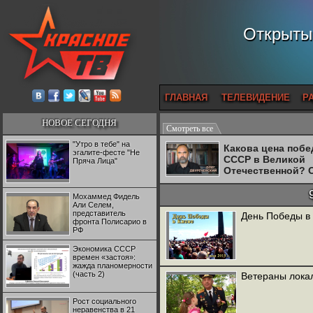
Открытый
ГЛАВНАЯ
ТЕЛЕВИДЕНИЕ
Р
НОВОЕ СЕГОДНЯ
Смотреть все
"Утро в тебе" на
Какова цена поб
эгалите-фесте "Не
СССР в Великой
Пряча Лица"
Отечественной? 
Двуреченский о
потерянной
Мохаммед Фидель
революционност
Али Селем,
представитель
День Победы в 
фронта Полисарио в
РФ
Экономика СССР
времен «застоя»:
жажда планомерности
(часть 2)
Ветераны лока
Рост социального
неравенства в 21