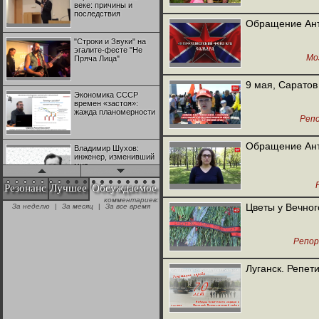
веке: причины и
последствия
Обращение Ант
"Строки и Звуки" на
эгалите-фесте "Не
Мо
Пряча Лица"
9 мая, Саратов
Экономика СССР
времен «застоя»:
жажда планомерности
Реп
Обращение Ант
Владимир Шухов:
инженер, изменивший
мир
Резонанс
Лучшее
Обсуждаемое
комментариев:
"Аркадий Коц" на
Цветы у Вечног
За неделю
|
За месяц
|
За все время
эгалите-фесте "Не
Пряча Лица"
Репо
Контрапункты
глобализации:
Луганск. Репет
геополитэкономическ
ий анализ
100 лет Ноябрьской
революции в