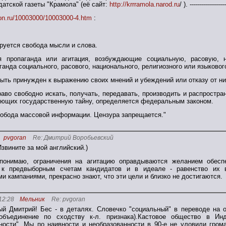
атской газеты "Крамола" (её сайт:
http://krrramola.narod.ru
/ ). ------------------
tion.ru/10003000/10003000-4.htm
:
руется свобода мысли и слова.
я пропаганда или агитация, возбуждающие социальную, расовую, 
анда социального, расового, национального, религиозного или языковог
быть принужден к выражению своих мнений и убеждений или отказу от ни
раво свободно искать, получать, передавать, производить и распрост
яющих государственную тайну, определяется федеральным законом.
вобода массовой информации. Цензура запрещается."
pvgoran
Re: Дмитрий Воробьевский
(Извините за мой английский.)
понимаю, ограничения на агитацию оправдываются желанием обеспеч
 к предвыборным счетам кандидатов и в идеале - равенство их 
и кампаниями, прекрасно знают, что эти цели и близко не достигаются.
12:28
Мельник
Re: pvgoran
й Дмитрий! Бес - в деталях. Словечко "социальный" в переводе на о
 объединение по сходству к-л. признака).Кастовое общество в Ин
ности". Мы по наивности и необразованности в 90-е не уловили гро