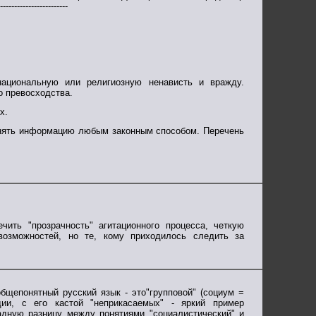
------------------------
национальную или религиозную ненависть и вражду.
о превосходства.
х.
ранять информацию любым законным способом. Перечень
ить "прозрачность" агитационного процесса, четкую
возможностей, но те, кому приходилось следить за
бщепонятный русский язык - это"групповой" (социум =
дии, с его кастой "неприкасаемых" - яркий пример
мадную разницу между понятиями "социалистический" и