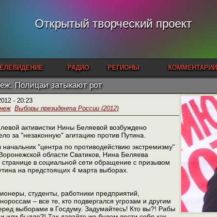
Открытый творческий проект
ЕЛЕВИДЕНИЕ
РАДИО
РЕГИОНЫ
КОММЕНТАРИИ
еж. Полицаи затыкают рот
2012 - 20:23
неж
Выборы президента России (2012)
 левой активистки Нины Беляевой возбуждено
ло за "незаконную" агитацию против Путина.
 начальник "центра по противодействию экстремизму"
Воронежской области Сватиков, Нина Беляева
 странице в социальной сети обращение с призывом
утина на предстоящих 4 марта выборах.
сионеры, студенты, работники предприятий,
россам – все те, кто подвергался угрозам и другим
ред выборами в Госдуму. Задумайтесь! Кто вы?! Рабы
 или быдло?! Так давайте же будем вести себя как