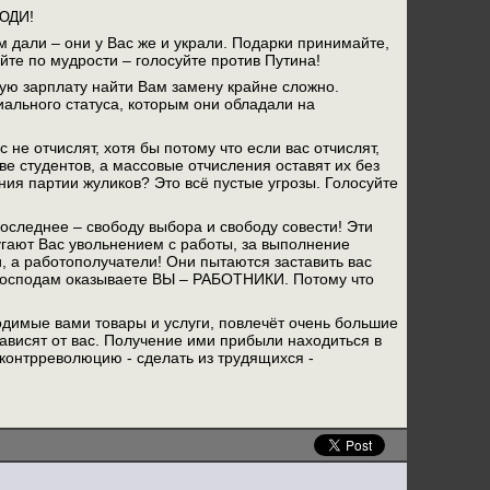
ЛЮДИ!
 дали – они у Вас же и украли. Подарки принимайте,
йте по мудрости – голосуйте против Путина!
ую зарплату найти Вам замену крайне сложно.
иального статуса, которым они обладали на
 не отчислят, хотя бы потому что если вас отчислят,
ве студентов, а массовые отчисления оставят их без
ния партии жуликов? Это всё пустые угрозы. Голосуйте
оследнее – свободу выбора и свободу совести! Эти
гают Вас увольнением с работы, за выполнение
, а работополучатели! Они пытаются заставить вас
м господам оказываете ВЫ – РАБОТНИКИ. Потому что
димые вами товары и услуги, повлечёт очень большие
зависят от вас. Получение ими прибыли находиться в
контрреволюцию - сделать из трудящихся -