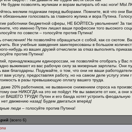
 будем позволять жуликам и ворам вытирать об нас ноги! МЫ 
йтесь мелким подачкам перед выборами. Помните, всё что они Вам
бя обязанными голосовать за главного жулика и вора Путина. Голосу
угие работники бюджетной сферы, НЕ БОЙТЕСЬ увольнения! За так
мните, что именно Путин лишил ваши профессии того высокого соц
олосуйте по совести – голосуйте против Путина!
 отчисления! Не позволяйте обращаться с собой, как со скотом. Вас
о учить. Все учебные заведения заинтересованы в большом количест
кого-нибудь из ваших друзей отчислили за отказ выполнять приказа
осуйте против Путина!
ий, принадлежащим единороссам, не позволяйте отобрать у Вас п
дно выжимают из вас рабочую силу за мизерные зарплаты. Они пу
 вам благодарны. Подумайте, о том, что они не ваши работодатели
ют вам услугу, предоставляя работу, но на самом деле услугу эти
тоимость в разы превышающую оплату вашего труда.
даже 20% работников, не вызванное снижением спроса на произво
тому они НИКОГДА на это не пойдут. Не вы зависите от них, а они 
от ВАШЕГО ТРУДА! Путин и его банда хотят устроить феодальную 
 нет движению назад! Будем двигаться вперёд!
одные люди – голосуйте против Путина!
арий
(всего 6)
yona