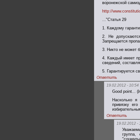
воронежской самизд
http://www.constitu
..."Статья 29
1. Каждому гаранти
2. Не допускаютс
Запрещается пропаг
3. Никто не может 
4. Каждый имеет п
сведений, составл
5. Гарантируется с
Ответить
19.02.2012 - 10:54
Good point... 
Насколько я 
привязку его
избирательным
Ответить
19.02.2012 - 
Уважаемы
группа,
"социаль