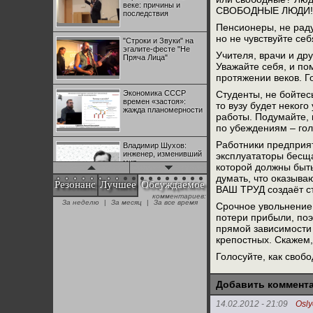
веке: причины и
СВОБОДНЫЕ ЛЮДИ! Не
последствия
Пенсионеры, не раду
но не чувствуйте се
"Строки и Звуки" на
эгалите-фесте "Не
Учителя, врачи и др
Пряча Лица"
Уважайте себя, и по
протяжении веков. Г
Экономика СССР
Студенты, не бойтесь
времен «застоя»:
то вузу будет неког
жажда планомерности
работы. Подумайте, 
по убеждениям – гол
Работники предприят
Владимир Шухов:
инженер, изменивший
эксплуататоры бесща
мир
которой должны быть
думать, что оказыва
Резонанс
Лучшее
Обсуждаемое
ВАШ ТРУД создаёт с
комментариев:
"Аркадий Коц" на
За неделю
|
За месяц
|
За все время
Срочное увольнение 
эгалите-фесте "Не
Пряча Лица"
потери прибыли, поэ
прямой зависимости 
крепостных. Скажем,
Контрапункты
Голосуйте, как своб
глобализации:
геополитэкономическ
ий анализ
Добавить коммент
100 лет Ноябрьской
14.02.2012 - 21:09
Osl
революции в