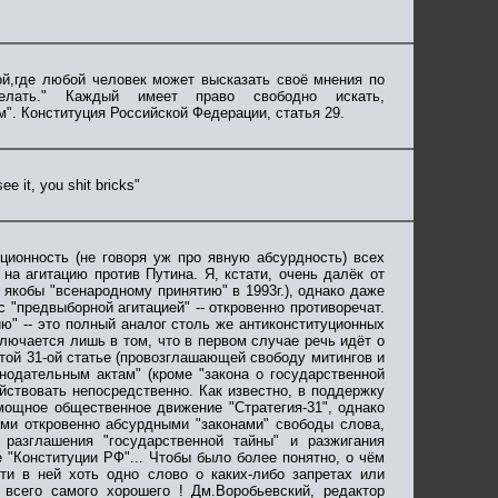
,где любой человек может высказать своё мнения по
ать." Каждый имеет право свободно искать,
. Конституция Российской Федерации, статья 29.
 it, you shit bricks"
ционность (не говоря уж про явную абсурдность) всех
 на агитацию против Путина. Я, кстати, очень далёк от
якобы "всенародному принятию" в 1993г.), однако даже
 "предвыборной агитацией" -- откровенно противоречат.
ю" -- это полный аналог столь же антиконституционных
ключается лишь в том, что в первом случае речь идёт о
итой 31-ой статье (провозглашающей свободу митингов и
онодательным актам" (кроме "закона о государственной
ействовать непосредственно. Как известно, в поддержку
 мощное общественное движение "Стратегия-31", однако
ими откровенно абсурдными "законами" свободы слова,
 разглашения "государственной тайны" и разжигания
е "Конституции РФ"... Чтобы было более понятно, о чём
йти в ней хоть одно слово о каких-либо запретах или
 всего самого хорошего ! Дм.Воробьевский, редактор