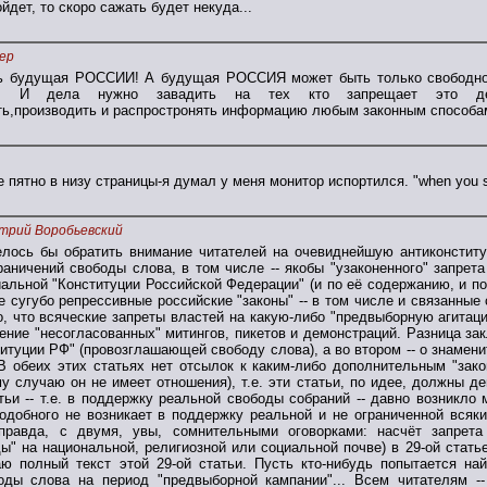
йдет, то скоро сажать будет некуда...
ер
ть будущая РОССИИ! А будущая РОССИЯ может быть только свободной
. И дела нужно завадить на тех кто запрещает это дел
ть,производить и распростронять информацию любым законным способам"
 пятно в низу страницы-я думал у меня монитор испортился. "when you see
трий Воробьевский
елось бы обратить внимание читателей на очевиднейшую антиконститу
аничений свободы слова, в том числе -- якобы "узаконенного" запрета
льной "Конституции Российской Федерации" (и по её содержанию, и по 
 сугубо репрессивные российские "законы" -- в том числе и связанные с
, что всяческие запреты властей на какую-либо "предвыборную агитаци
ение "несогласованных" митингов, пикетов и демонстраций. Разница за
титуции РФ" (провозглашающей свободу слова), а во втором -- о знамен
 В обеих этих статьях нет отсылок к каким-либо дополнительным "зак
му случаю он не имеет отношения), т.е. эти статьи, по идее, должны д
тьи -- т.е. в поддержку реальной свободы собраний -- давно возникло
подобного не возникает в поддержку реальной и не ограниченной всяк
(правда, с двумя, увы, сомнительными оговорками: насчёт запрета
ы" на национальной, религиозной или социальной почве) в 29-ой стать
аю полный текст этой 29-ой статьи. Пусть кто-нибудь попытается на
оды слова на период "предвыборной кампании"... Всем читателям --