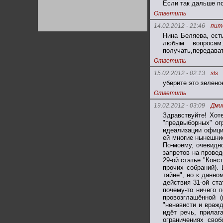
Если так дальше по
Германии:
парламентская
Ответить
демократия или
диктатура
14.02.2012 - 21:46
пит
пролетариата?
Деятельность
Нина Беляева, ес
Хрущёва в 50-е годы.
Владимир Соловейчик
любым вопросам
получать,передава
Ответить
Какова цена победы
15.02.2012 - 02:13
sts
СССР в Великой
Отечественной? Олег
уберите это зеленое
Двуреченский о
потерянной
Ответить
революционности
19.02.2012 - 03:09
Дми
Здравствуйте! Хот
"предвыборных" огр
идеализации официа
ей многие нынешние
По-моему, очевидно
запретов на провед
29-ой статье "Конс
прочих собраний).
тайне", но к данно
действия 31-ой ста
почему-то ничего 
провозглашённой 
"ненависти и вражд
идёт речь, прилаг
ограничениях своб