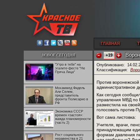
ГЛАВНАЯ
Т
Ворон
НОВОЕ СЕГОДНЯ
+19
"Утро в тебе" на
Опубликовано:
14.02.
эгалите-фесте "Не
Классификация:
Воро
Пряча Лица"
Против воронежской
административное де
Мохаммед Фидель
Али Селем,
Как сегодня сообщил
представитель
фронта Полисарио в
управления МВД по 
РФ
разместила на своей
голосовать против П
Экономика СССР
времен «застоя»:
Вот сама листовка:
жажда планомерности
(часть 2)
Учителя, врачи, пен
принадлежащим едино
формам давления пе
Рост социального
неравенства в 21
или свободные? Люди