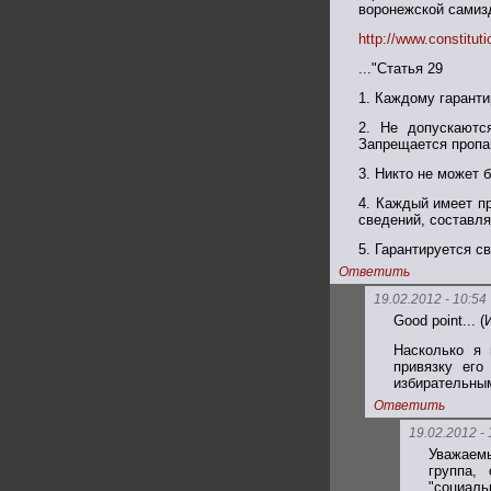
воронежской самизд
http://www.constitu
..."Статья 29
1. Каждому гаранти
2. Не допускаютс
Запрещается пропаг
3. Никто не может 
4. Каждый имеет п
сведений, составл
5. Гарантируется с
Ответить
19.02.2012 - 10:54
Good point... 
Насколько я 
привязку его
избирательным
Ответить
19.02.2012 - 
Уважаемы
группа,
"социаль