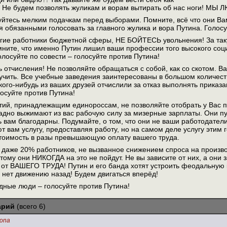
 будем позволять жуликам и ворам вытирать об нас ноги! МЫ 
йтесь мелким подачкам перед выборами. Помните, всё что они Вам
бя обязанными голосовать за главного жулика и вора Путина. Голосу
угие работники бюджетной сферы, НЕ БОЙТЕСЬ увольнения! За так
мните, что именно Путин лишил ваши профессии того высокого соц
олосуйте по совести – голосуйте против Путина!
 отчисления! Не позволяйте обращаться с собой, как со скотом. Вас
о учить. Все учебные заведения заинтересованы в большом количест
кого-нибудь из ваших друзей отчислили за отказ выполнять приказа
осуйте против Путина!
ий, принадлежащим единороссам, не позволяйте отобрать у Вас п
дно выжимают из вас рабочую силу за мизерные зарплаты. Они пу
 вам благодарны. Подумайте, о том, что они не ваши работодатели
ют вам услугу, предоставляя работу, но на самом деле услугу эти
тоимость в разы превышающую оплату вашего труда.
даже 20% работников, не вызванное снижением спроса на произво
тому они НИКОГДА на это не пойдут. Не вы зависите от них, а они 
от ВАШЕГО ТРУДА! Путин и его банда хотят устроить феодальную 
 нет движению назад! Будем двигаться вперёд!
одные люди – голосуйте против Путина!
арий
(всего 6)
yona