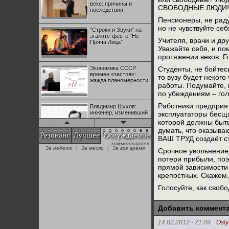
веке: причины и
СВОБОДНЫЕ ЛЮДИ! Не
последствия
Пенсионеры, не раду
но не чувствуйте се
"Строки и Звуки" на
эгалите-фесте "Не
Учителя, врачи и др
Пряча Лица"
Уважайте себя, и по
протяжении веков. Г
Экономика СССР
Студенты, не бойтесь
времен «застоя»:
то вузу будет неког
жажда планомерности
работы. Подумайте, 
по убеждениям – гол
Работники предприят
Владимир Шухов:
инженер, изменивший
эксплуататоры бесща
мир
которой должны быть
думать, что оказыва
Резонанс
Лучшее
Обсуждаемое
ВАШ ТРУД создаёт с
комментариев:
"Аркадий Коц" на
За неделю
|
За месяц
|
За все время
Срочное увольнение 
эгалите-фесте "Не
Пряча Лица"
потери прибыли, поэ
прямой зависимости 
крепостных. Скажем,
Контрапункты
Голосуйте, как своб
глобализации:
геополитэкономическ
ий анализ
Добавить коммент
100 лет Ноябрьской
14.02.2012 - 21:09
Osl
революции в