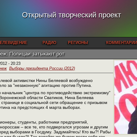
Открытый творческий проект
ЕЛЕВИДЕНИЕ
РАДИО
РЕГИОНЫ
КОММЕНТАРИИ
еж. Полицаи затыкают рот
2012 - 20:23
неж
Выборы президента России (2012)
 левой активистки Нины Беляевой возбуждено
ло за "незаконную" агитацию против Путина.
 начальник "центра по противодействию экстремизму"
Воронежской области Сватиков, Нина Беляева
 странице в социальной сети обращение с призывом
утина на предстоящих 4 марта выборах.
сионеры, студенты, работники предприятий,
россам – все те, кто подвергался угрозам и другим
ред выборами в Госдуму. Задумайтесь! Кто вы?! Рабы
 или быдло?! Так давайте же будем вести себя как