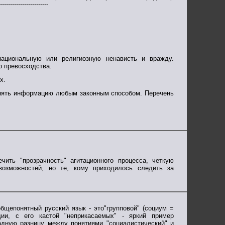
------------------------
национальную или религиозную ненависть и вражду.
о превосходства.
х.
ранять информацию любым законным способом. Перечень
ить "прозрачность" агитационного процесса, четкую
возможностей, но те, кому приходилось следить за
бщепонятный русский язык - это"групповой" (социум =
дии, с его кастой "неприкасаемых" - яркий пример
мадную разницу между понятиями "социалистический" и