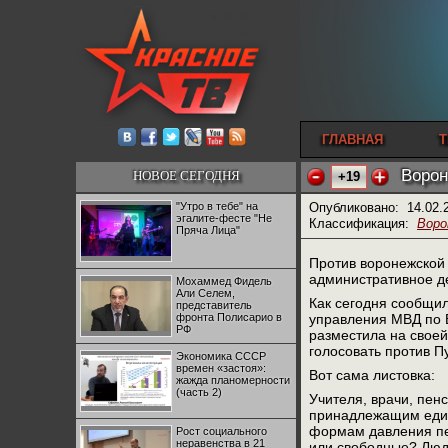
ГЛАВНАЯ
Т
Ворон
НОВОЕ СЕГОДНЯ
+19
"Утро в тебе" на
Опубликовано:
14.02.
эгалите-фесте "Не
Классификация:
Воро
Пряча Лица"
Против воронежской
административное де
Мохаммед Фидель
Али Селем,
Как сегодня сообщил
представитель
фронта Полисарио в
управления МВД по 
РФ
разместила на своей
голосовать против П
Экономика СССР
времен «застоя»:
Вот сама листовка:
жажда планомерности
(часть 2)
Учителя, врачи, пен
принадлежащим едино
формам давления пе
Рост социального
неравенства в 21
или свободные? Люди