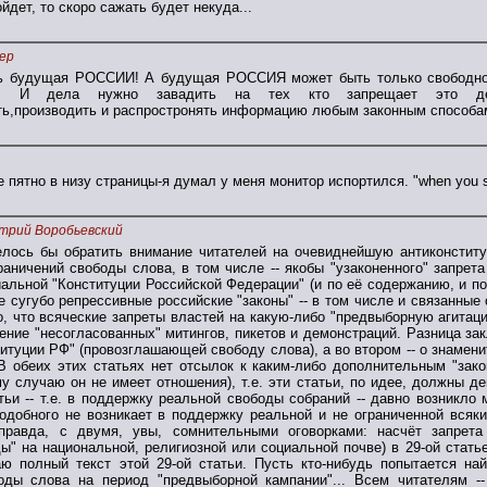
йдет, то скоро сажать будет некуда...
ер
ть будущая РОССИИ! А будущая РОССИЯ может быть только свободной
. И дела нужно завадить на тех кто запрещает это дел
ть,производить и распростронять информацию любым законным способам"
 пятно в низу страницы-я думал у меня монитор испортился. "when you see
трий Воробьевский
елось бы обратить внимание читателей на очевиднейшую антиконститу
аничений свободы слова, в том числе -- якобы "узаконенного" запрета
льной "Конституции Российской Федерации" (и по её содержанию, и по 
 сугубо репрессивные российские "законы" -- в том числе и связанные с
, что всяческие запреты властей на какую-либо "предвыборную агитаци
ение "несогласованных" митингов, пикетов и демонстраций. Разница за
титуции РФ" (провозглашающей свободу слова), а во втором -- о знамен
 В обеих этих статьях нет отсылок к каким-либо дополнительным "зак
му случаю он не имеет отношения), т.е. эти статьи, по идее, должны д
тьи -- т.е. в поддержку реальной свободы собраний -- давно возникло
подобного не возникает в поддержку реальной и не ограниченной всяк
(правда, с двумя, увы, сомнительными оговорками: насчёт запрета
ы" на национальной, религиозной или социальной почве) в 29-ой стать
аю полный текст этой 29-ой статьи. Пусть кто-нибудь попытается на
оды слова на период "предвыборной кампании"... Всем читателям --