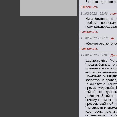
Если так дальше по
Германии:
парламентская
Ответить
демократия или
диктатура
14.02.2012 - 21:46
пит
пролетариата?
Деятельность
Нина Беляева, ес
Хрущёва в 50-е годы.
Владимир Соловейчик
любым вопросам
получать,передава
Ответить
Какова цена победы
15.02.2012 - 02:13
sts
СССР в Великой
Отечественной? Олег
уберите это зеленое
Двуреченский о
потерянной
Ответить
революционности
19.02.2012 - 03:09
Дми
Здравствуйте! Хот
"предвыборных" огр
идеализации официа
ей многие нынешние
По-моему, очевидно
запретов на провед
29-ой статье "Конс
прочих собраний).
тайне", но к данно
действия 31-ой ста
почему-то ничего 
провозглашённой 
"ненависти и вражд
идёт речь, прилаг
ограничениях своб