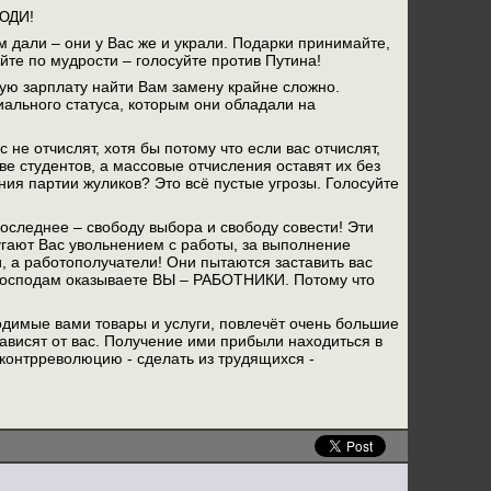
ЛЮДИ!
 дали – они у Вас же и украли. Подарки принимайте,
йте по мудрости – голосуйте против Путина!
ую зарплату найти Вам замену крайне сложно.
иального статуса, которым они обладали на
 не отчислят, хотя бы потому что если вас отчислят,
ве студентов, а массовые отчисления оставят их без
ния партии жуликов? Это всё пустые угрозы. Голосуйте
оследнее – свободу выбора и свободу совести! Эти
гают Вас увольнением с работы, за выполнение
, а работополучатели! Они пытаются заставить вас
м господам оказываете ВЫ – РАБОТНИКИ. Потому что
димые вами товары и услуги, повлечёт очень большие
зависят от вас. Получение ими прибыли находиться в
контрреволюцию - сделать из трудящихся -