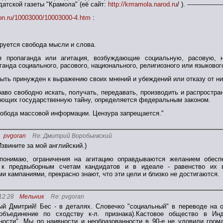
атской газеты "Крамола" (её сайт:
http://krrramola.narod.ru
/ ). ------------------
tion.ru/10003000/10003000-4.htm
:
руется свобода мысли и слова.
я пропаганда или агитация, возбуждающие социальную, расовую, 
анда социального, расового, национального, религиозного или языковог
быть принужден к выражению своих мнений и убеждений или отказу от ни
раво свободно искать, получать, передавать, производить и распрост
яющих государственную тайну, определяется федеральным законом.
вобода массовой информации. Цензура запрещается."
pvgoran
Re: Дмитрий Воробьевский
(Извините за мой английский.)
понимаю, ограничения на агитацию оправдываются желанием обеспеч
 к предвыборным счетам кандидатов и в идеале - равенство их 
и кампаниями, прекрасно знают, что эти цели и близко не достигаются.
12:28
Мельник
Re: pvgoran
й Дмитрий! Бес - в деталях. Словечко "социальный" в переводе на о
 объединение по сходству к-л. признака).Кастовое общество в Ин
ности". Мы по наивности и необразованности в 90-е не уловили гро