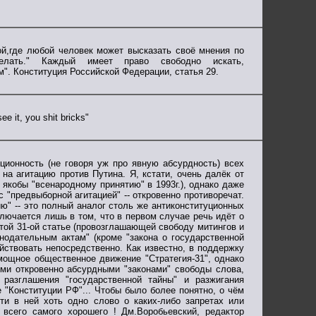
,где любой человек может высказать своё мнения по
ать." Каждый имеет право свободно искать,
. Конституция Российской Федерации, статья 29.
 it, you shit bricks"
ционность (не говоря уж про явную абсурдность) всех
 на агитацию против Путина. Я, кстати, очень далёк от
якобы "всенародному принятию" в 1993г.), однако даже
 "предвыборной агитацией" -- откровенно противоречат.
ю" -- это полный аналог столь же антиконституционных
ключается лишь в том, что в первом случае речь идёт о
итой 31-ой статье (провозглашающей свободу митингов и
онодательным актам" (кроме "закона о государственной
ействовать непосредственно. Как известно, в поддержку
 мощное общественное движение "Стратегия-31", однако
ими откровенно абсурдными "законами" свободы слова,
 разглашения "государственной тайны" и разжигания
е "Конституции РФ"... Чтобы было более понятно, о чём
йти в ней хоть одно слово о каких-либо запретах или
 всего самого хорошего ! Дм.Воробьевский, редактор