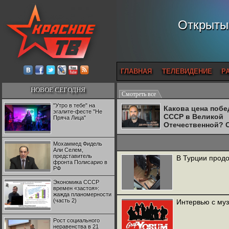
Открытый
ГЛАВНАЯ
ТЕЛЕВИДЕНИЕ
Р
НОВОЕ СЕГОДНЯ
Смотреть все
"Утро в тебе" на
Какова цена поб
эгалите-фесте "Не
СССР в Великой
Пряча Лица"
Отечественной? 
Двуреченский о
потерянной
Мохаммед Фидель
революционност
Али Селем,
представитель
В Турции прод
фронта Полисарио в
РФ
Экономика СССР
времен «застоя»:
жажда планомерности
(часть 2)
Интервью с му
Рост социального
неравенства в 21