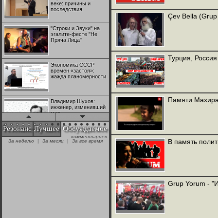
веке: причины и
последствия
Çev Bella (Grup
"Строки и Звуки" на
эгалите-фесте "Не
Пряча Лица"
Турция, Россия
Экономика СССР
времен «застоя»:
жажда планомерности
Памяти Махира
Владимир Шухов:
инженер, изменивший
мир
Резонанс
Лучшее
Обсуждаемое
комментариев:
"Аркадий Коц" на
В память полит
За неделю
|
За месяц
|
За все время
эгалите-фесте "Не
Пряча Лица"
Контрапункты
глобализации:
Grup Yorum - "
геополитэкономическ
ий анализ
100 лет Ноябрьской
революции в