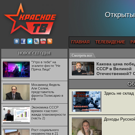
Открытый
ГЛАВНАЯ
ТЕЛЕВИДЕНИЕ
Р
НОВОЕ СЕГОДНЯ
Смотреть все
"Утро в тебе" на
Какова цена поб
эгалите-фесте "Не
СССР в Великой
Пряча Лица"
Отечественной? 
Двуреченский о
потерянной
Об
Мохаммед Фидель
революционност
Али Селем,
представитель
Здесь не склад
фронта Полисарио в
РФ
Экономика СССР
времен «застоя»:
жажда планомерности
(часть 2)
Доходы Русско
Рост социального
неравенства в 21