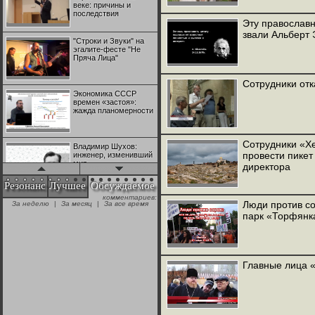
веке: причины и
последствия
Эту православ
звали Альберт
"Строки и Звуки" на
эгалите-фесте "Не
Пряча Лица"
Сотрудники отк
Экономика СССР
времен «застоя»:
жажда планомерности
Сотрудники «Х
Владимир Шухов:
провести пикет
инженер, изменивший
мир
директора
Резонанс
Лучшее
Обсуждаемое
комментариев:
"Аркадий Коц" на
Люди против со
За неделю
|
За месяц
|
За все время
эгалите-фесте "Не
парк «Торфянк
Пряча Лица"
Контрапункты
глобализации:
Главные лица 
геополитэкономическ
ий анализ
100 лет Ноябрьской
революции в