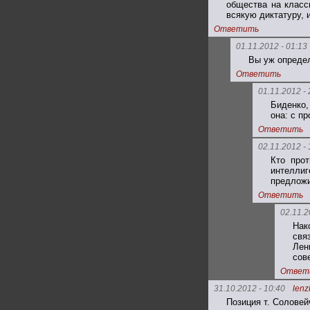
общества на класс
всякую диктатуру, 
Ответить
01.11.2012 - 01:13
Вы уж определ
Ответить
01.11.2012 - 
Биденко,
она: с п
Ответить
02.11.2012 - 
Кто прот
интеллиг
предложи
Ответить
02.11.2
Нак
свя
Лен
сов
Ответ
31.10.2012 - 10:40
lenz
Позиция т. Соловей