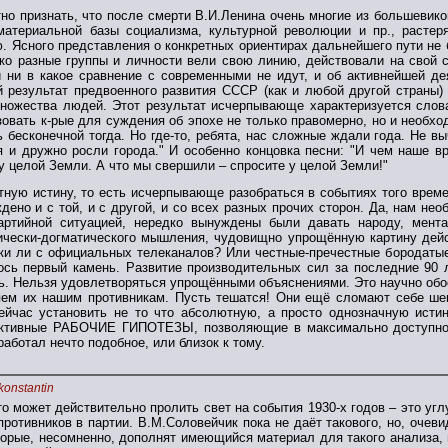
тно признать, что после смерти В.И.Ленина очень многие из большевик
материальной базы социализма, культурной революции и пр., растер
. Ясного представления о конкретных ориентирах дальнейшего пути не б
дко разные группы и личности вели свою линию, действовали на свой с
и ни в какое сравнение с современными не идут, и об активнейшей де
 результат предвоенного развития СССР (как и любой другой страны)
ножества людей. Этот результат исчерпывающе характеризуется словам
овать к-рые для суждения об эпохе не только правомерно, но и необход
 бесконечной тогда. Но где-то, ребята, нас сложные ждали года. Не выч
я и дружно росли города." И особенно концовка песни: "И чем наше в
у целой Земли. А что мы свершили – спросите у целой Земли!"
тную истину, то есть исчерпывающе разобраться в событиях того врем
ено и с той, и с другой, и со всех разных прочих сторон. Да, нам необ
артийной ситуацией, нередко вынуждены были давать народу, мента
ически-догматического мышления, чудовищно упрощённую картину дейст
ки ли с официальных телеканалов? Или честные-пречестные бородатые
рось первый камень. Развитие производительных сил за последние 90 
ть. Нельзя удовлетворяться упрощёнными объяснениями. Это научно об
яем их нашим противникам. Пусть тешатся! Они ещё сломают себе шею
ейчас установить не то что абсолютную, а просто однозначную истин
ктивные РАБОЧИЕ ГИПОТЕЗЫ, позволяющие в максимально доступной 
аботал нечто подобное, или близок к тому.
konstantin
что может действительно пролить свет на события 1930-х годов – это
противников в партии. В.М.Соловейчик пока не даёт такового, но, очев
торые, несомненно, дополнят имеющийся материал для такого анализа,