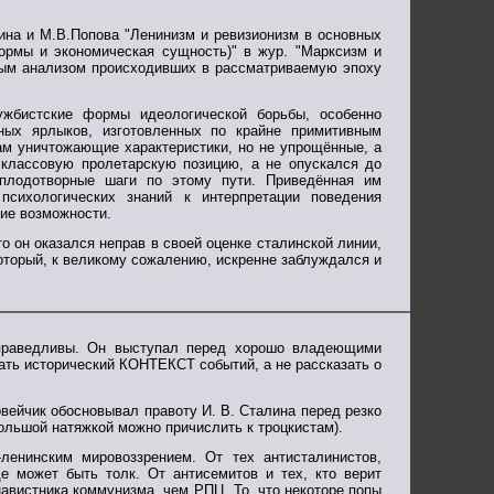
кина и М.В.Попова "Ленинизм и ревизионизм в основных
формы и экономическая сущность)" в жур. "Марксизм и
овым анализом происходивших в рассматриваемую эпоху
лужбистские формы идеологической борьбы, особенно
ных ярлыков, изготовленных по крайне примитивным
там уничтожающие характеристики, но не упрощённые, а
ассовую пролетарскую позицию, а не опускался до
 плодотворные шаги по этому пути. Приведённая им
психологических знаний к интерпретации поведения
ие возможности.
о он оказался неправ в своей оценке сталинской линии,
который, к великому сожалению, искренне заблуждался и
справедливы. Он выступал перед хорошо владеющими
ать исторический КОНТЕКСТ событий, а не рассказать о
овейчик обосновывал правоту И. В. Сталина перед резко
большой натяжкой можно причислить к троцкистам).
ленинским мировоззрением. От тех антисталинистов,
 может быть толк. От антисемитов и тех, кто верит
навистника коммунизма, чем РПЦ. То, что некоторе попы