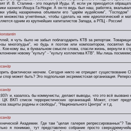
ят И. В. Сталина - это поцелуй Иуды. И, если уж приходится обращать
ики казнили Иошуа Га-Ноцри. А он-то ведь был наш, работяга, вкалывал
ки убийц назареянина объявили его "царём иудейским", "Господом"
я множества угнетённых, чтобы сделать на нем идеологический и мат
ляется одним из крупнейших капиталистов Запада, а РПЦ - России!
konstantin
ллей, я чуть было не забыл поблагодарить КТВ за репортаж. Товарищи
онзы многопудье", но будь я поэтом или композитором, посвятил 
. Кое-кому вы, в буквальном смысле слова, спасли жизнь, вернули в стр
клонении новому "культу" - "культу коллектива КТВ". Мы лишь посмеемс
ксандр
рить фактически неочем. Сегодня никто не отрицает существование С
ём спор может быть? Это подпольная эксремистская организация. Реперс
ксандр
1937г и, казалось бы коммунисты, делают выводы, что это всё вызвано
 ЦК ВКП список террористических организаций. Может, стоит пред
за защиты родины и свободы", "Национального Центра" и т.д.
ксандр
хнической Академии. Где там "целая галерея репрессированных"? Там
олько я понимаю, тут представлено собрание просто сверхдремучей