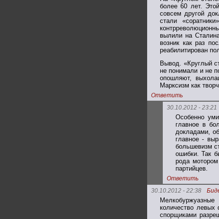
более 60 лет. Это
совсем другой док
стали «соратники
контрреволюционны
вылили на Сталина
возник как раз по
реабилитирован по
Вывод. «Круглый с
не понимали и не п
опошляют, выхола
Марксизм как творч
Ответить
30.10.2012 - 23:21
Особенно уми
главное в бо
докладами, о
главное - выр
большевизм ст
ошибки. Так б
рода мотором
партийцев.
Ответить
30.10.2012 - 22:38
Бид
Мелкобуржуазные 
количество левых 
спорщиками разреш