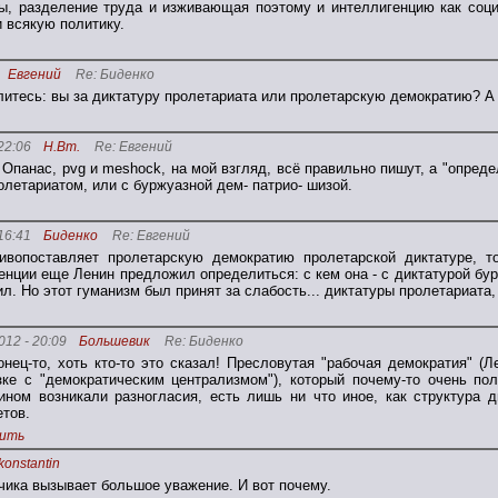
ы, разделение труда и изживающая поэтому и интеллигенцию как соци
и всякую политику.
Евгений
Re: Биденко
итесь: вы за диктатуру пролетариата или пролетарскую демократию? А то
22:06
Н.Вт.
Re: Евгений
 Опанас, pvg и meshock, на мой взгляд, всё правильно пишут, а "опреде
ролетариатом, или с буржуазной дем- патрио- шизой.
16:41
Биденко
Re: Евгений
ивопоставляет пролетарскую демократию пролетарской диктатуре, т
енции еще Ленин предложил определиться: с кем она - с диктатурой бу
л. Но этот гуманизм был принят за слабость... диктатуры пролетариата,
012 - 20:09
Большевик
Re: Биденко
онец-то, хоть кто-то это сказал! Пресловутая "рабочая демократия" (
зке с "демократическим централизмом"), который почему-то очень п
ином возникали разногласия, есть лишь ни что иное, как структура 
етов.
ить
konstantin
чика вызывает большое уважение. И вот почему.