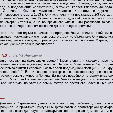
й политической репрессии марксизма конца нет. Правда, докладчик п
лад, в продолжение «секретного», а точнее, клеветнического докла
» Сталина – Хрущев, Маленков, Молотов, Каганович и другие ч
й переворот 5 марта 1953 г. Они исключили из президиума 2/3 состава
 клеветы больше, чем Рютин в своем «труде» «Сталин и кризис прол
сле смерти Сталина, а не во время его жизни. Они развязали такую
лностью в общественном сознании до настоящего времени.
тол» стал еще одним «плачем» переродившейся интеллигентской группки
онимают марксизма и его творческого развитие Сталиным. Они идеалист
щивают, догматизируют, превращают в «святое» писание Маркса, Э
еское учение успешно развивается.
Н.Вт.
Re: М.Н.Антоненко
ляют ссылки на фальшивки вроде "Писем Ленина к съезду", нарочно
льшевизме - это единство, монизм. Не зря у большевиков было прин
босновывающими неправильность своей предыдущей позиции. А на "кру
азить своё "я". Вот и говорят некоторые, по собственному признанию
роился вокруг личности Ленина. Да ничего подобного - в целом ряде сл
ыло с бойкотом Виттевской думы, так было с позицией по отношению к
 большевизма, но этот же самый мотор во время его болезни был исп
енко
(левые) и буржуазные демократы советскому рабоченму классу ник
форумов не примирит буржуазных демократов с пролетарской демократ
ит лишь сама диктатура пролетариата, пролетарская демократия, уни