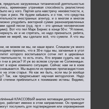
ов, предельно загруженных титанической деятельностью
ялись, временами утрачивая способность реалистично
ыло ни у кого. Партия шла навстречу неизвестности, и,
трах и риск. Не будем забывать и о том, что средства
ятельности иностранных агентур, и о многом и многом
 можно уподобить векторной сумме разнонаправленных
и одной песни (худ. пр-я -- это ценные человеческие
имо). Вот что пел Марк Бернес в конце 50-х: "Я помню,
еркнуть их и не спрятать, но надо признаться, ребята,
ремя не меряй, мы сделали всё, что сумели. А что мы
ени, не можем ни мы, ни наши враги. Слишком уж много
ходимо признать, что в 30-е годы мы, загнанные в угол
литет которого воспитывался сотни лет в церковных
вительности, то есть лгать. Кто вправе судить нас за
 п-ки в рясах? И уж во всяком случае не Солженицын.
лет в корне изменило ситуацию. Сейчас нам ни в коем
основывается. Мы выросли из прежних пропагандистских
 на этом старье. Но как же быть, если мы (и вообще
у? Так, как предписывает научная методология. Надо
степени приблизиться к пониманию истины. Видимо,
 углублённый КЛАССОВЫЙ анализ мотивации деятельности
идно, работает именно в этом направлении. Он приводит
 могут послужить для подтверждения или опровержения