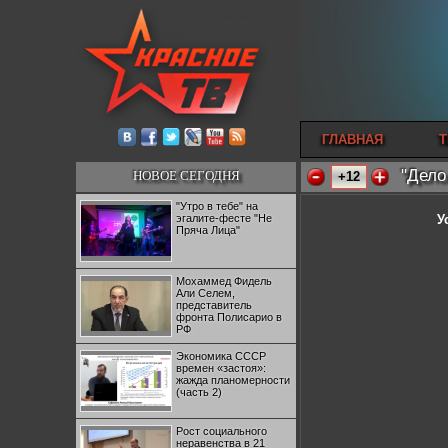
ГЛАВНАЯ
Т
"Дело
НОВОЕ СЕГОДНЯ
+12
"Утро в тебе" на
эгалите-фесте "Не
У
Пряча Лица"
Мохаммед Фидель
Али Селем,
представитель
фронта Полисарио в
РФ
Экономика СССР
времен «застоя»:
жажда планомерности
(часть 2)
Рост социального
неравенства в 21