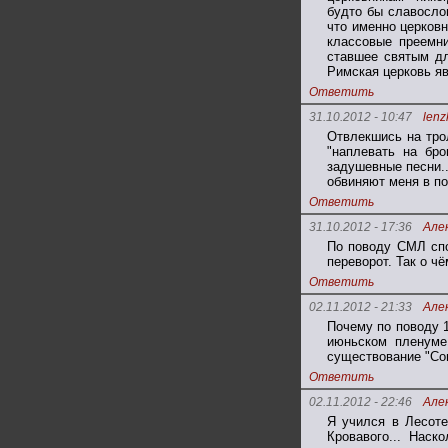
будто бы славослов
что именно церковн
классовые преемни
ставшее святым дл
Римская церковь яв
Ответить
31.10.2012 - 10:47
lenz
Отвлекшись на тро
"наплевать на бр
задушевные песни..
обвиняют меня в по
Ответить
31.10.2012 - 17:36
Але
По поводу СМЛ спо
переворот. Так о ч
Ответить
02.11.2012 - 21:33
Але
Почему по поводу 
июньском пленуме
существование "Сою
Ответить
02.11.2012 - 22:46
Але
Я учился в Лесоте
Кровавого... Наск