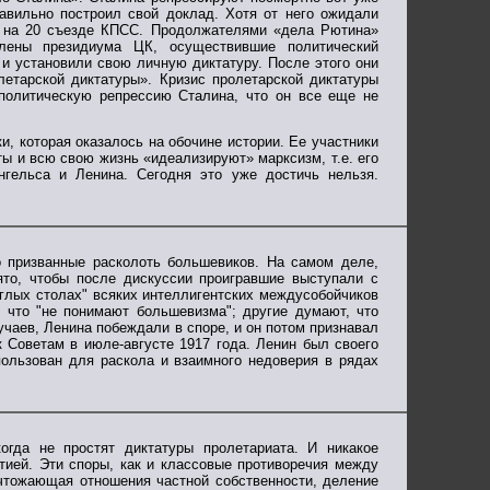
равильно построил свой доклад. Хотя от него ожидали
да на 20 съезде КПСС. Продолжателями «дела Рютина»
лены президиума ЦК, осуществившие политический
 и установили свою личную диктатуру. После этого они
етарской диктатуры». Кризис пролетарской диктатуры
 политическую репрессию Сталина, что он все еще не
, которая оказалось на обочине истории. Ее участники
ы и всю свою жизнь «идеализируют» марксизм, т.е. его
нгельса и Ленина. Сегодня это уже достичь нельзя.
 призванные расколоть большевиков. На самом деле,
ято, чтобы после дискуссии проигравшие выступали с
глых столах" всяких интеллигентских междусобойчиков
, что "не понимают большевизма"; другие думают, что
учаев, Ленина побеждали в споре, и он потом признавал
 Советам в июле-августе 1917 года. Ленин был своего
ользован для раскола и взаимного недоверия в рядах
огда не простят диктатуры пролетариата. И никакое
ией. Эти споры, как и классовые противоречия между
чтожающая отношения частной собственности, деление