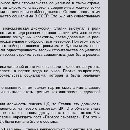
ного пути строительства социализма в такой стране,
метод широко используется в современных коммерческих
тами по дисциплине «Менеджмент». Сталин владел этим
ельство социализма В СССР. Это был его существенным
ая экономическая дискуссия), Сталин выступал в роли
вать их в виде решения органов партии. «Активаторами»
вавшие вокруг них «практики», претендовавшие на роль
оложительное и отбросил все неверное. При этом это он
ого «обворовывания» троцкизма и бухаринизма он не
али односторонность теорий строительства социализма
ке теории строительства социализма, уже была решена.
ники «деловой игры» использовали в качестве аргумента
власть в партии тогда не было. Партия по-прежнему
роительства социализма, которая и была реальным
шно выполнил. Тем самым партия смогла иметь своего
ин пытался стать третьим «активатором» в «деловой
нии должность генсека ЦК, то Сталин эту должность
рального, ни первого секретаря ЦК. Это обязаны знать
не оставил по наследству поста генсека, так как был
партии учреждать пост «Первого секретаря». Вот это и
ЦК были изгнаны 2/3 его состава.
о Сталина». Сталина репрессируют посмертно вот уже