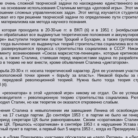
е очень сложной творческой задачи по нахождению единственного вер
о на основании использования Сталиным метода «деловой игры». Этот 
решении сложных управленческих задач. Этот метод изучается студен
овал его при решении творческой задачи по определению пути строит
 материализма как метода научного познания.
 которая проходила в 20-30-ые гг. в ВКП (б) и в 1951 г. (ноябрьск
 он обрабатывал все выдвинутые теоретические положения и аккумулиро
гре» выступили теоретики партии Троцкий и Бухарин, а также группиро
 тогда вычленил из выдвинутых теорий строительства социализма все п
развернувшегося процесса строительства социализма в СССР. Никак
менту возникновения «Союза марксистов-ленинцев», которые критиков
на, а также Сталина, стаявшая перед марксистами задача по разработ
о в теорию не мог внести, кроме объявления Сталина «диктатором».
рьба 20-30-х гг. носила теоретический характер. Для ее усиления участ
воположной точки зрения « борьбу за власть». Никакой борьбы за 
ь передовой революционной теорией. Нужна было тогда теория ст
(б).
 «резонатора» в этой «деловой игре» никому не отдал. Он ее успе
ководителя – революционную теорию строительства социализма. Рют
водил Сталин, но как теоретик он оказался откровенно слабым.
инения Сталина в невыполнении им завещания Ленина об освобожде
. на 17 съезде партии. До сентября 1953 г. в партии не было ни гене
период секретари ЦК были равноправными. Своим «соратникам» Сталин 
м ЦК. Пришлось «соратникам» в сентябре 1953 г. в нарушение Устава 
ный пункт в партии, а первый был 5 марта 1953 г., когда из Президиума 
» в «Доме Плеханова» участники обсуждали не «дело Рютина», а «Дел