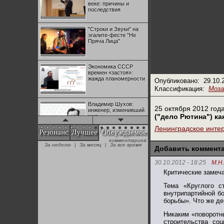
веке: причины и
последствия
"Строки и Звуки" на
эгалите-фесте "Не
Пряча Лица"
Экономика СССР
времен «застоя»:
жажда планомерности
Опубликовано:
29.10.
Классификация:
Моза
Владимир Шухов:
25 октября 2012 год
инженер, изменивший
("дело Рютина") к
мир
Ленинградское инте
Резонанс
Лучшее
Обсуждаемое
комментариев:
"Аркадий Коц" на
За неделю
|
За месяц
|
За все время
эгалите-фесте "Не
Добавить коммент
Пряча Лица"
30.10.2012 - 18:25
М.Н
Критические замеча
Контрапункты
глобализации:
Тема «Круглого с
геополитэкономическ
внутрипартийной бо
ий анализ
борьбы». Что же де
Никаким «поворотн
100 лет Ноябрьской
строительства со
революции в