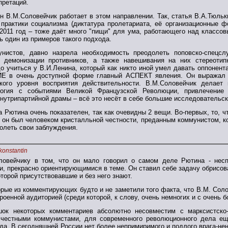
претаций.
ин В.М.Соловейчик работает в этом направлении. Так, статья В.А.Тюль
 практики социализма (диктатура пролетариата, её организационные 
 2011 год – тоже даёт много "пищи" для ума, работающего над класс
ь один из примеров такого подхода.
унистов, давно назрела необходимость преодолеть поповско-спецс
 демонизации противников, а также навешивания на них стереотип
о учиться у В.И.Ленина, который как никто иной умел давать оппонен
 очень доступной форме главный АСПЕКТ явления. Он выражал кл
кого уровня восприятия действительности. В.М.Соловейчик делает
логия с событиями Великой Французской Революции, привлечение 
нутрипартийной драмы – всё это несёт в себе большие исследовательск
Рютина очень показателен, так как очевидны 2 вещи. Во-первых, то, чт
то он был человеком кристалльной честности, преданным коммунистом, 
долеть свои заблуждения.
konstantin
оловейчику в том, что он мало говорил о самом деле Рютина - не
, прекрасно ориентирующимися в теме. Он ставил себе задачу обрисов
оторой присутствовавшие и без него знают.
орые из комментирующих будто и не заметили того факта, что В.М. Сол
роенной аудиторией (среди которой, к слову, очень немногих и с очень 
шок некоторых комментариев абсолютно несовместим с марксистско-
честными коммунистами, для современного революционного дела еще
гда. В сегодняшней России нет более непримиримого и подлого врага-не