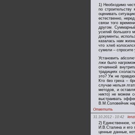
1) Необходимо чес
по строительству 
оценивать ситуацию
естественно, нере
связи того времен
другом. Суммарный
усилий большого м
документы, использ
казалась нам жизнь
что хлеб колосилс
сумели – спросите 
Установить абсолю
лжи было нагроможд
отчаянной внутрип
традициях схоласт
это? Уж не правдю
Кто без греха – б
случае нельзя лга
методов, и оставл
никто) не можем с
выстраивать эффе
В.М.Соловейчик нар
Ответить
31.10.2012 - 10:42
lenz
2) Единственное, 
И.В.Сталина и его 
ценные данные, ко