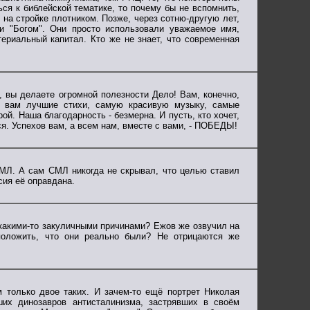
ся к библейской тематике, то почему бы не вспомнить,
 на стройке плотником. Позже, через сотню-другую лет,
 и "Богом". Они просто использовали уважаемое имя,
ериальный капитал. Кто же не знает, что современная
, вы делаете огромной полезности Дело! Вам, конечно,
бы вам лучшие стихи, самую красивую музыку, самые
ой. Наша благодарность - безмерна. И пусть, кто хочет,
я. Успехов вам, а всем нам, вместе с вами, - ПОБЕДЫ!
МЛ. А сам СМЛ никогда не скрывал, что целью ставил
сия её оправдана.
 какими-то закуличными причинами? Ежов же озвучил на
положить, что они реально были? Не отрицаются же
 только двое таких. И зачем-то ещё портрет Николая
ших динозавров антисталинизма, застрявших в своём