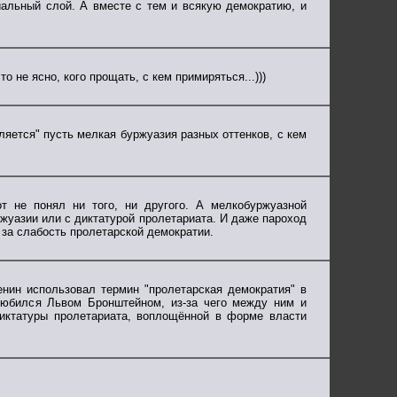
альный слой. А вместе с тем и всякую демократию, и
 не ясно, кого прощать, с кем примиряться...)))
ляется" пусть мелкая буржуазия разных оттенков, с кем
от не понял ни того, ни другого. А мелкобуржуазной
ржуазии или с диктатурой пролетариата. И даже пароход
 за слабость пролетарской демократии.
Ленин использовал термин "пролетарская демократия" в
олюбился Львом Бронштейном, из-за чего между ним и
диктатуры пролетариата, воплощённой в форме власти