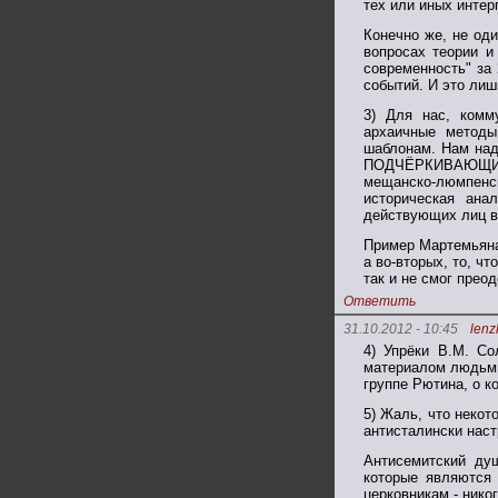
тех или иных интер
Конечно же, не од
вопросах теории и
современность" за
событий. И это лиш
3) Для нас, комм
архаичные методы
шаблонам. Нам над
ПОДЧЁРКИВАЮЩИЕ в
мещанско-люмпенс
историческая ана
действующих лиц в
Пример Мартемьяна 
а во-вторых, то, ч
так и не смог прео
Ответить
31.10.2012 - 10:45
lenz
4) Упрёки В.М. С
материалом людьми
группе Рютина, о к
5) Жаль, что некот
антисталински наст
Антисемитский ду
которые являются 
церковникам - нико