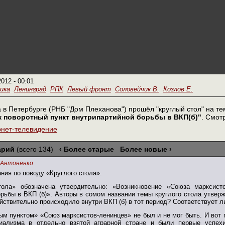
2012 - 00:01
ика
Ленинград
РПК
Левый фронт
Соловейчик В.
Козлов Е.
а в Петербурге (РНБ "Дом Плеханова") прошёл "круглый стол" на т
ак поворотный пункт внутрипартийной борьбы в ВКП(б)"
. Смот
рнет-телевидение
арий
(всего 134)
‹ Более старые
Более новые ›
.Антоненко
ния по поводу «Круглого стола».
тола» обозначена утвердительно: «Возникновение «Союза марксист
рьбы в ВКП (б)». Авторы в сомом названии темы круглого стола утверж
йствительно происходило внутри ВКП (б) в тот период? Соответствует 
ым пунктом» «Союз марксистов-ленинцев» не был и не мог быть. И вот 
циализма в отдельно взятой аграрной стране и были первые успехи