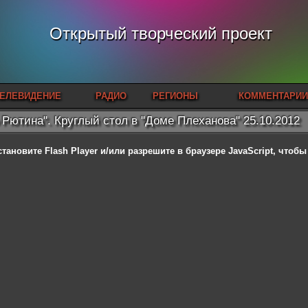
Открытый творческий проект
ЕЛЕВИДЕНИЕ
РАДИО
РЕГИОНЫ
КОММЕНТАРИИ
 Рютина". Круглый стол в "Доме Плеханова" 25.10.2012
становите Flash Player
и/или разрешите в браузере JavaScript, чтоб