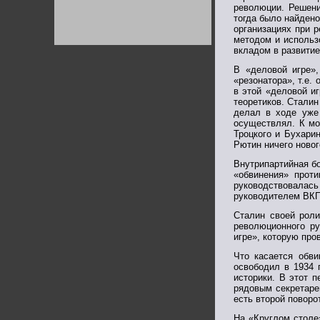
Германии:
революции. Решени
парламентская
тогда было найден
демократия или
организациях при 
диктатура
методом и использ
пролетариата?
Деятельность
вкладом в развитие
Хрущёва в 50-е годы.
Владимир Соловейчик
В «деловой игре»,
«резонатора», т.е.
в этой «деловой и
Какова цена победы
теоретиков. Сталин
СССР в Великой
делал в ходе уже 
Отечественной? Олег
Двуреченский о
осуществлял. К мо
потерянной
Троцкого и Бухари
революционности
Рютин ничего новог
Внутрипартийная бо
«обвинения» проти
руководствовалас
руководителем ВКП 
Сталин своей роли
революционного ру
игре», которую про
Что касается обв
освободил в 1934 г
историки. В этот 
рядовым секретаре
есть второй поворот
На «Круглом столе