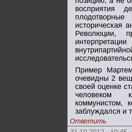
позицию, а не 
восприятия де
плодотворные
историческая а
Революции, п
интерпрета
внутрипартийно
исследовательс
Пример Мартем
очевидны 2 вещи
своей оценке ст
человеком к
коммунистом, к
заблуждался и т
Ответить
31.10.2012 - 10:45