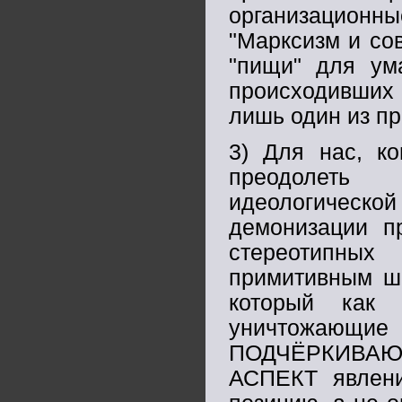
организационны
"Марксизм и сов
"пищи" для ум
происходивших 
лишь один из пр
3) Для нас, ко
преодолеть 
идеологическ
демонизации п
стереотипных
примитивным ша
который как 
уничтожающие
ПОДЧЁРКИВАЮЩ
АСПЕКТ явлени