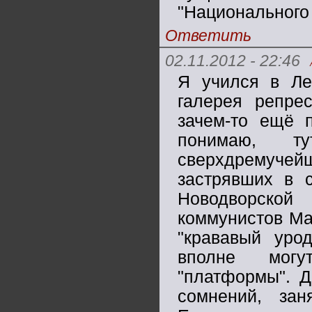
"Национального 
Ответить
02.11.2012 - 22:46
Я учился в Ле
галерея репре
зачем-то ещё п
понимаю, ту
сверхдремуч
застрявших в 
Новодворской
коммунистов Ма
"крававый уро
вполне могу
"платформы". Д
сомнений, зан