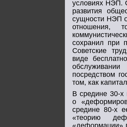
условиях НЭП. 
развития общес
сущности НЭП о
отношения, 
коммунистическ
сохранил при п
Советские тру
виде бесплатно
обслуживании
посредством го
том, как капита
В средине 30-х
о «деформиров
средине 80-х е
«теорию дефо
«деформации» г