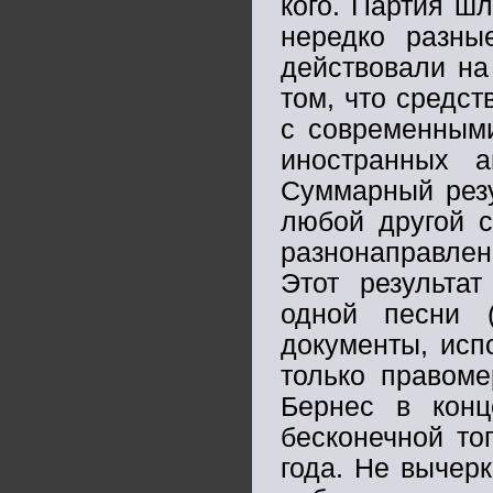
кого. Партия шл
нередко разны
действовали на
том, что средст
с современными
иностранных 
Суммарный резу
любой другой с
разнонаправле
Этот результа
одной песни (
документы, исп
только правоме
Бернес в конц
бесконечной то
года. Не вычерк