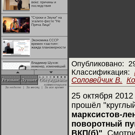
веке: причины и
последствия
"Строки и Звуки" на
эгалите-фесте "Не
Пряча Лица"
Экономика СССР
времен «застоя»:
жажда планомерности
Опубликовано:
2
Владимир Шухов:
инженер, изменивший
мир
Классификация:
Соловейчик В.
Ко
Резонанс
Лучшее
Обсуждаемое
комментариев:
"Аркадий Коц" на
За неделю
|
За месяц
|
За все время
эгалите-фесте "Не
Пряча Лица"
25 октября 2012
прошёл "круглый
Контрапункты
глобализации:
марксистов-лен
геополитэкономическ
ий анализ
поворотный пу
100 лет Ноябрьской
ВКП(б)"
. Смотр
революции в