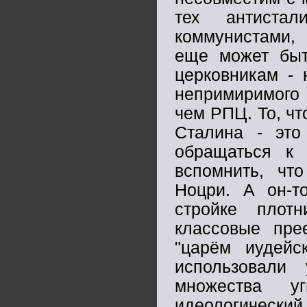
тех антистал
коммунистами,
еще может быть
церковникам - 
непримиримого 
чем РПЦ. То, чт
Сталина - это
обращаться к 
вспомнить, чт
Ноцри. А он-т
стройке плотн
классовые пре
"царём иудейс
использовали
множества у
идеологический