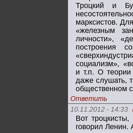
Троцкий и Бу
несостоятель
марксистов. Дл
«железным зан
личности», «д
построения с
«сверхиндуст
социализм», «в
и т.п. О теори
даже слушать, т
общественном с
Ответить
10.11.2012 - 14:33
Вот троцкисты, 
говорил Ленин. 