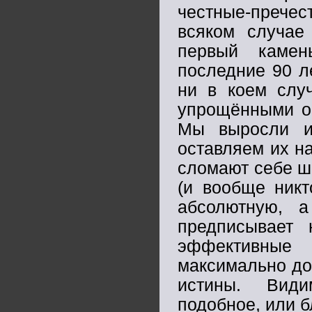
честные-прече
всяком случае
первый камен
последние 90 л
ни в коем случ
упрощёнными об
Мы выросли из
оставляем их н
сломают себе ше
(и вообще никт
абсолютную, а
предписывает 
эффективные
максимально до
истины. Види
подобное, или б