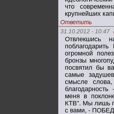
что современн
крупнейших капи
Ответить
31.10.2012 - 10:47
Отвлекшись 
поблагодарить
огромной полез
бронзы многопу
посвятил бы ва
самые задушев
смысле слова,
благодарность 
меня в поклоне
КТВ". Мы лишь п
с вами, - ПОБЕ