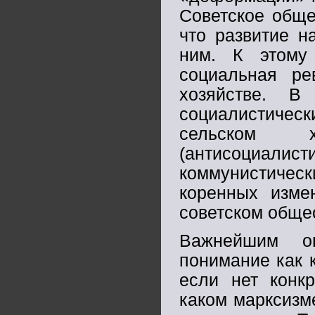
Советское обще
что развитие н
ним. К этому
социальная р
хозяйстве. В
социалистиче
сельском х
(антисоциалис
коммунистичес
коренных изме
советском общес
Важнейшим оп
понимание как 
если нет конкр
каком марксизм