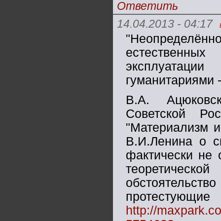
Ответить
14.04.2013 - 04:17
"Неопределё
естественных
эксплуатации
гуманитариями -
В.А. Ацюковс
Советской Ро
"Материализм и
В.И.Ленина о с
фактически не 
теоретическо
обстоятельс
протестующ
http://maxpark.