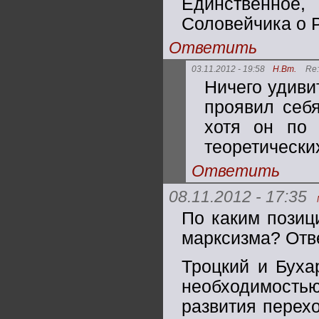
Единственное
Соловейчика о Р
Ответить
03.11.2012 - 19:58
Н.Вт.
Re
Ничего удиви
проявил себя
хотя он по 
теоретических
Ответить
08.11.2012 - 17:35
По каким позиц
марксизма? Отв
Троцкий и Буха
необходимость
развития перех