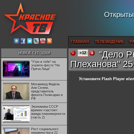
Открытый
ГЛАВНАЯ
ТЕЛЕВИДЕНИЕ
Р
"Дело Р
НОВОЕ СЕГОДНЯ
+12
Плеханова" 25
"Утро в тебе" на
эгалите-фесте "Не
Пряча Лица"
Установите Flash Player
и/ил
Мохаммед Фидель
Али Селем,
представитель
фронта Полисарио в
РФ
Экономика СССР
времен «застоя»:
жажда планомерности
(часть 2)
Рост социального
неравенства в 21