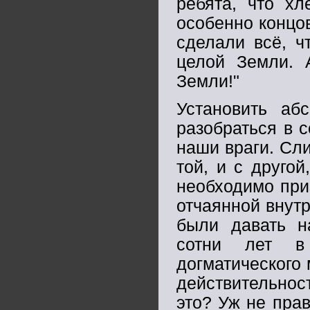
ребята, что хл
особенно концо
сделали всё, ч
целой Земли. 
Земли!"
Установить аб
разобраться в 
наши враги. Сл
той, и с другой
необходимо приз
отчаянной внут
были давать на
сотни лет в 
догматического
действительност
это? Уж не пра