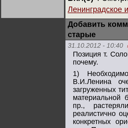
Германии:
парламентская
Ленинградское 
демократия или
диктатура
пролетариата?
Деятельность
Хрущёва в 50-е годы.
Добавить комм
Владимир Соловейчик
старые
Какова цена победы
СССР в Великой
31.10.2012 - 10:40
Отечественной? Олег
Двуреченский о
Позиция т. Сол
потерянной
революционности
почему.
1) Необходим
В.И.Ленина оч
загруженных ти
материальной б
пр., растерял
реалистично оц
конкретных ор