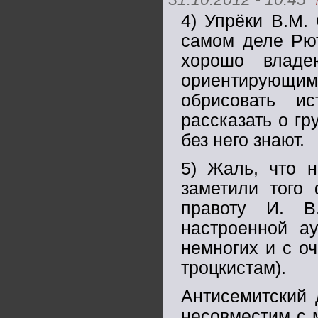
4) Упрёки В.М.
самом деле Рют
хорошо владе
ориентирующи
обрисовать и
рассказать о гр
без него знают.
5) Жаль, что 
заметили того 
правоту И. В
настроенной ау
немногих и с о
троцкистам).
Антисемитский 
несовместим с 