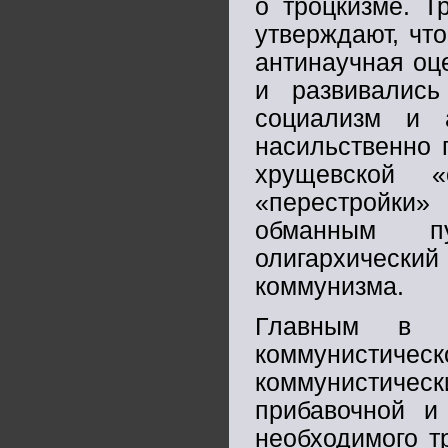
о троцкизме. Т
утверждают, чт
антинаучная оц
и развивались
социализм и 
насильственно 
хрущевской «
«перестройки
обманным п
олигархическ
коммунизма.
Главным в м
коммунистическ
коммунистич
прибавочной и
необходимого т