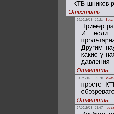
КТВ-шников р
Ответить
26.05.2013 - 19:21
Васи
Пример раб
И если н
пролетари
Другим на
какие у на
давления н
Ответить
26.05.2013 - 20:10
марг
просто КТ
обозревате
Ответить
27.05.2013 - 21:47
rad s