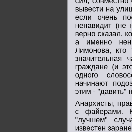
сил, совместно
вывести на ули
если очень по
ненавидит (не 
верно сказал, к
а именно нен
Лимонова, кто 
значительная 
граждане (и э
одного словос
начинают подоз
этим - "давить"
Анархисты, пра
с файерами. К
"лучшем" случ
известен заране