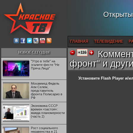
Открытый
ГЛАВНАЯ
ТЕЛЕВИДЕНИЕ
Р
Коммент
НОВОЕ СЕГОДНЯ
+116
фронт" и друг
"Утро в тебе" на
эгалите-фесте "Не
Пряча Лица"
Установите Flash Player
и/ил
Мохаммед Фидель
Али Селем,
представитель
фронта Полисарио в
РФ
Экономика СССР
времен «застоя»:
жажда планомерности
(часть 2)
Рост социального
неравенства в 21