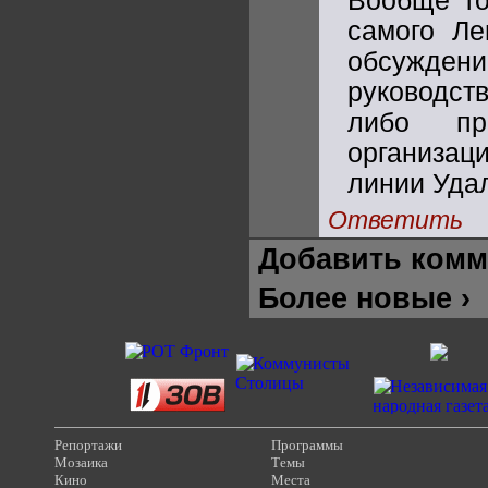
Вообще то
самого Ле
обсужден
руководст
либо пр
организац
линии Удал
Ответить
Добавить комм
Более новые ›
Репортажи
Программы
Мозаика
Темы
Кино
Места