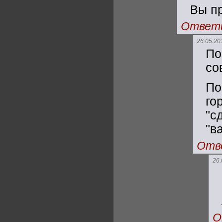
Вы пр
Ответ
26.05.20
По
со
По
го
"с
"ва
Отв
26.
О