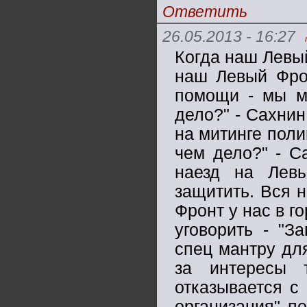
Ответить
26.05.2013 - 16:27
Когда наш Левы
наш Левый Фрон
помощи - мы м
дело?" - Сахнин
на митинге поли
чем дело?" - С
наезд на Лев
защитить. Вся н
Фронт у нас в г
уговорить - "З
спец мантру дл
за интересы 
отказывается с
организация" п